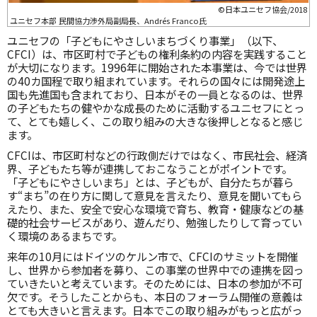
©日本ユニセフ協会/2018
ユニセフ本部 民間協力渉外局副局長、Andrés Franco氏
ユニセフの「子どもにやさしいまちづくり事業」（以下、
CFCI）は、市区町村で子どもの権利条約の内容を実践すること
が大切になります。1996年に開始された本事業は、今では世界
の40カ国程で取り組まれています。それらの国々には開発途上
国も先進国も含まれており、日本がその一員となるのは、世界
の子どもたちの健やかな成長のために活動するユニセフにとっ
て、とても嬉しく、この取り組みの大きな後押しとなると感じ
ます。
CFCIは、市区町村などの行政側だけではなく、市民社会、経済
界、子どもたち等が連携しておこなうことがポイントです。
「子どもにやさしいまち」とは、子どもが、自分たちが暮ら
す“まち”の在り方に関して意見を言えたり、意見を聞いてもら
えたり、また、安全で安心な環境で育ち、教育・健康などの基
礎的社会サービスがあり、遊んだり、勉強したりして育ってい
く環境のあるまちです。
来年の10月にはドイツのケルン市で、CFCIのサミットを開催
し、世界から参加者を募り、この事業の世界中での連携を図っ
ていきたいと考えています。そのためには、日本の参加が不可
欠です。そうしたことからも、本日のフォーラム開催の意義は
とても大きいと言えます。日本でこの取り組みがもっと広がっ