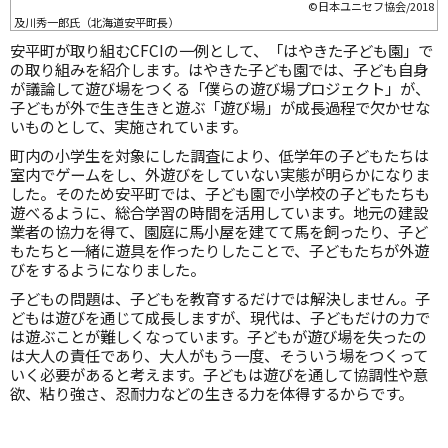
©日本ユニセフ協会/2018
及川秀一郎氏（北海道安平町長）
安平町が取り組むCFCIの一例として、「はやきた子ども園」で
の取り組みを紹介します。はやきた子ども園では、子ども自身
が議論して遊び場をつくる「僕らの遊び場プロジェクト」が、
子どもが外で生き生きと遊ぶ「遊び場」が成長過程で欠かせな
いものとして、実施されています。
町内の小学生を対象にした調査により、低学年の子どもたちは
室内でゲームをし、外遊びをしていない実態が明らかになりま
した。そのため安平町では、子ども園で小学校の子どもたちも
遊べるように、総合学習の時間を活用しています。地元の建設
業者の協力を得て、園庭に馬小屋を建てて馬を飼ったり、子ど
もたちと一緒に遊具を作ったりしたことで、子どもたちが外遊
びをするようになりました。
子どもの問題は、子どもを教育するだけでは解決しません。子
どもは遊びを通じて成長しますが、現代は、子どもだけの力で
は遊ぶことが難しくなっています。子どもが遊び場を失ったの
は大人の責任であり、大人がもう一度、そういう場をつくって
いく必要があると考えます。子どもは遊びを通して協調性や意
欲、粘り強さ、忍耐力などの生きる力を体得するからです。