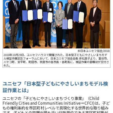
©日本ユニセフ協会/2018
2018年10月29日、ユニセフハウスで開催された、日本型子どもにやさしいまちモデ
ル検証作業記念フォーラムにおいて、日本ユニセフ協会会長 赤松良子より、富谷市、
ニセコ町、安平町、町田市、奈良市の各市長・各町長に、検証作業の委嘱状が交付さ
れた。
ユニセフ「日本型子どもにやさしいまちモデル検
証作業とは」
ユニセフの「子どもにやさしいまちづくり事業」（Child
Friendly Cities and Communities Initiative＝CFCI)は、子ど
もの権利条約を市区町村レベルで具現化する世界的な取り組み
です。子どもとの距離が最も近い行政単位である市区町村等が