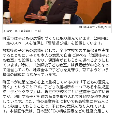
©日本ユニセフ協会/2018
石阪丈一氏（東京都町田市長）
町田市は子どもの居場所づくりに取り組んでいます。公園内に
一定のスペースを確保し「冒険遊び場」を設置しています。
放課後の子どもの居場所として、全小学校での学童保育を実施
するとともに、子ども本人の意思で自由に遊べる「放課後子ど
も教室」も設置しており、保護者がどちらかを選べるようにし
ています。特に、「放課後子ども教室」は保護者が中心となっ
て運営しており、地域全体で子どもを見守り、育てようという
機運の醸成につながっています。
町田市が施策を進める上で重視しているのは「子どもの意見を
聴く」ということです。子どもの居場所の一つである小型児童
館「子どもクラブ」は、現在中学校区ごとに整備を進めていま
すが、利用する子ども達の意見を取り入れて外観や愛称を決定
しています。また、市の事業評価においても高校生に評価人と
して参加してもらうことで、子どもの意見を取り入れていま
す。本検証作業は、日本型CFCの構成要素をどの程度充足して