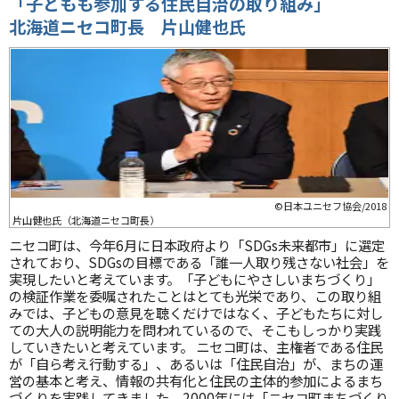
「子どもも参加する住民自治の取り組み」
北海道ニセコ町長 片山健也氏
©日本ユニセフ協会/2018
片山健也氏（北海道ニセコ町長）
ニセコ町は、今年6月に日本政府より「SDGs未来都市」に選定
されており、SDGsの目標である「誰一人取り残さない社会」を
実現したいと考えています。「子どもにやさしいまちづくり」
の検証作業を委嘱されたことはとても光栄であり、この取り組
みでは、子どもの意見を聴くだけではなく、子どもたちに対し
ての大人の説明能力を問われているので、そこもしっかり実践
していきたいと考えています。
ニセコ町は、主権者である住民
が「自ら考え行動する」、あるいは「住民自治」が、まちの運
営の基本と考え、情報の共有化と住民の主体的参加によるまち
づくりを実践してきました。2000年には「ニセコ町まちづくり