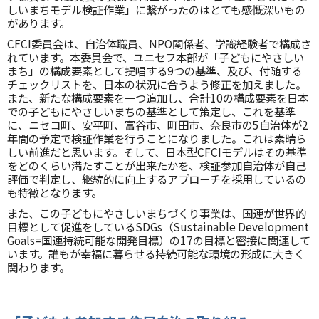
しいまちモデル検証作業」に繋がったのはとても感慨深いもの
があります。
CFCI委員会は、自治体職員、NPO関係者、学識経験者で構成さ
れています。本委員会で、ユニセフ本部が「子どもにやさしい
まち」の構成要素として提唱する9つの基準、及び、付随する
チェックリストを、日本の状況に合うよう修正を加えました。
また、新たな構成要素を一つ追加し、合計10の構成要素を日本
での子どもにやさしいまちの基準として策定し、これを基準
に、ニセコ町、安平町、富谷市、町田市、奈良市の5自治体が2
年間の予定で検証作業を行うことになりました。これは素晴ら
しい前進だと思います。そして、日本型CFCIモデルはその基準
をどのくらい満たすことが出来たかを、検証参加自治体が自己
評価で判定し、継続的に向上するアプローチを採用しているの
も特徴となります。
また、この子どもにやさしいまちづくり事業は、国連が世界的
目標として促進をしているSDGs（Sustainable Development
Goals=国連持続可能な開発目標）の17の目標と密接に関連して
います。誰もが幸福に暮らせる持続可能な環境の形成に大きく
関わります。