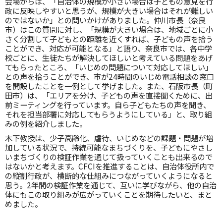
会場からは、「自治体の規模が小さい場合は子どもの意見を行
政に反映しやすいと思うが、規模が大きい場合はそれが難しい
のではないか」との問いかけがありました。仲川市長（奈良
市）はこの質問に対し、「規模が大きい場合は、地域ごとに小
さく分割して子どもとの距離を近くすれば、子どもの声を拾う
ことができ、対応が可能となる」と語り、奈良市では、各中学
校ごとに、生徒たちが解決してほしいと考えている問題をあげ
てもらったところ、「いじめの問題について対応してほしい」
との声を拾うことができ、市が24時間のいじめ電話相談の窓口
を開設したことを一例として挙げました。また、石阪市長（町
田市）は、「エリアを分け、子どもの声を直接聞くために、出
前ミーティングを行っています。自ら子どもたちの声を聞き、
それを担当部署に対応してもらうようにしている」と、取り組
みの例を紹介しました。
木下教授は、少子高齢化、虐待、いじめなどの課題・問題が増
加している状況で、持続可能なまちづくりを、子どもにやさし
いまちづくりの検証作業を通じて扱っていくことも出来るので
はないかと考えます。CFCIを推進することは、自治体役所内で
の縦割行政が、横断的な仕組みにつながっていくようになると
思う。2年間の検証作業を通じて、互いに学びながら、他の自治
体にもこの取り組みが広がっていくことを期待したいと、まと
めました。