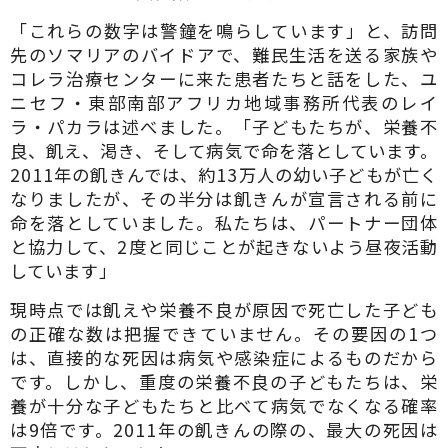
「これらの数字は警鐘を鳴らしています」と、訪問
先のソマリアのバイドアで、難民生活を送る家族や
コレラ治療センターに来た患者たちと話をした、ユ
ニセフ・東部南部アフリカ地域事務所代表のレイ
ラ・パカラは述べました。「子どもたちが、栄養不
良、飢え、渇き、そして病気で命を落としています。
2011年の飢きんでは、約13万人の幼い子どもが亡く
なりましたが、その半分は飢きんが宣言される前に
命を落としていました。私たちは、パートナー団体
と協力して、2度と同じことが起きないよう昼夜活動
しています」
現時点では飢えや栄養不良が原因で死亡した子ども
の正確な数は把握できていません。その要因の1つ
は、直接的な死因は病気や感染症によるものだから
です。しかし、重度の栄養不良の子どもたちは、栄
養が十分な子どもたちと比べて病気でなくなる確率
は9倍です。2011年の飢きんの際の、最大の死因は