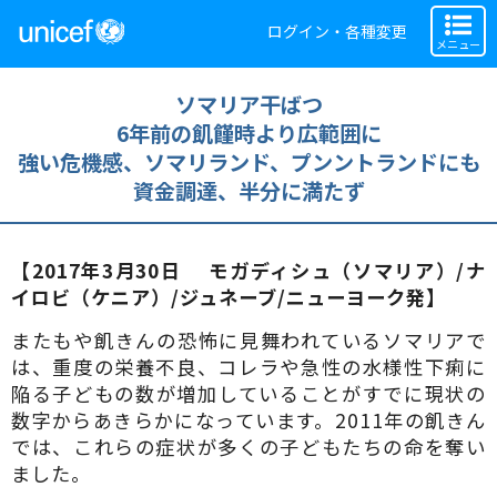
ログイン・各種変更
メニュー
ソマリア干ばつ
6年前の飢饉時より広範囲に
強い危機感、ソマリランド、プンントランドにも
資金調達、半分に満たず
【2017年3月30日 モガディシュ（ソマリア）/ナ
イロビ（ケニア）/ジュネーブ/ニューヨーク発】
またもや飢きんの恐怖に見舞われているソマリアで
は、重度の栄養不良、コレラや急性の水様性下痢に
陥る子どもの数が増加していることがすでに現状の
数字からあきらかになっています。2011年の飢きん
では、これらの症状が多くの子どもたちの命を奪い
ました。