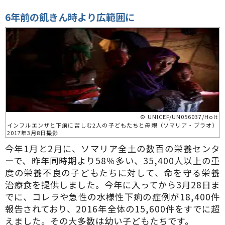
6
年前の飢きん時より広範囲に
© UNICEF/UN056037/Holt
インフルエンザと下痢に苦しむ2人の子どもたちと母親（ソマリア・ブラオ）
2017年3月8日撮影
今年1月と2月に、ソマリア全土の数百の栄養センタ
ーで、昨年同時期より58％多い、35,400人以上の重
度の栄養不良の子どもたちに対して、命を守る栄養
治療食を提供しました。今年に入ってから3月28日ま
でに、コレラや急性の水様性下痢の症例が18,400件
報告されており、2016年全体の15,600件をすでに超
えました。その大多数は幼い子どもたちです。