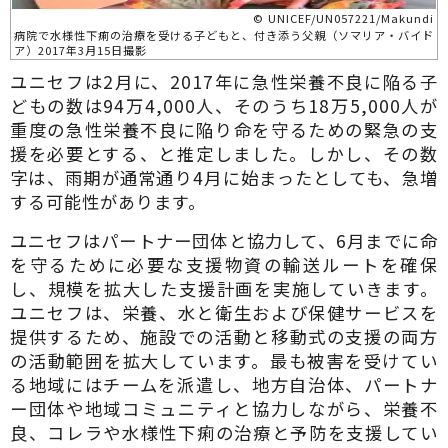
© UNICEF/UN057221/Makundi
病院で水様性下痢の治療を受ける子どもと、付き添う父親（ソマリア・バイド
ア）2017年3月15日撮影
ユニセフは2月に、2017年に急性栄養不良に陥る子
どもの数は94万4,000人、そのうち18万5,000人が
重度の急性栄養不良に陥り命を守るための緊急の支
援を必要とする、と推定しました。しかし、その数
字は、雨期が通常通り4月に始まったとしても、急増
する可能性があります。
ユニセフはパートナー団体と協力して、6月までに命
を守るために必要な支援物資の輸送ルートを確保
し、規模を拡大した支援計画を実施していきます。
ユニセフは、栄養、水と衛生および保健サービスを
提供するため、施設での活動と移動式の支援の両方
の活動範囲を拡大しています。最も被害を受けてい
る地域にはチームを派遣し、地方自治体、パートナ
ー団体や地域コミュニティと協力しながら、栄養不
良、コレラや水様性下痢の治療と予防を支援してい