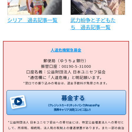
シリア 過去記事一覧
武力紛争と子どもた
ち 過去記事一覧
人道危機緊急募金
郵便局（ゆうちょ銀行）
振替口座：00190-5-31000
口座名義：公益財団法人 日本ユニセフ協会
*通信欄に「人道危機」と明記願います。
*窓口での振り込みの場合は、送金手数料が免除されます。
募金する
（クレジットカード/ネットバンク/Amazon Pay
携帯キャリア決済/コンビニ払い）
*公益財団法人 日本ユニセフ協会への寄付金には、特定公益増進法人への寄付と
して、所得税、相続税、法人税の税制上の優遇措置があります。また一部の自治