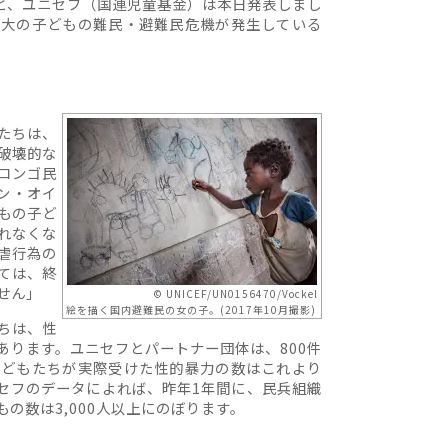
たと、ユニセフ（国連児童基金）は本日発表しまし
最大の子どもの難民・避難民危機が発生している
たちは、
破壊的な
コンゴ民
ン・オイ
もの子ど
れなくな
虐行為の
ては、終
せん」
© UNICEF/UN0156470/Vockel
絵を描く国内避難民の女の子。(2017年10月撮影)
ちは、性
あります。ユニセフとパートナー団体は、800件
子どもたちが実際受けた性的暴力の数はこれより
セフのデータによれば、昨年1年間に、民兵組織
の数は3,000人以上にのぼります。