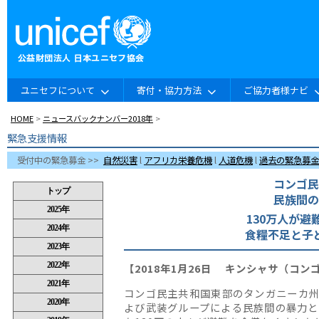
ユニセフについて
寄付・協力方法
ご協力者様ナビ
HOME
>
ニュースバックナンバー2018年
>
緊急支援情報
受付中の緊急募金 >>
自然災害
l
アフリカ栄養危機
l
人道危機
l
過去の緊急募金
コンゴ民
民族間の
130万人が避
食糧不足と子
【2018年1月26日 キンシャサ（コ
コンゴ民主共和国東部のタンガニーカ
よび武装グループによる民族間の暴力と