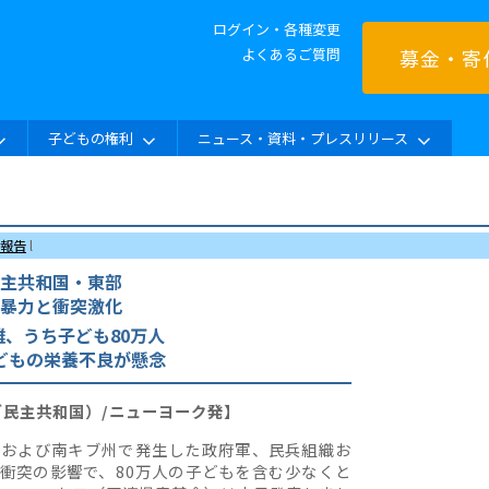
ログイン・各種変更
よくあるご質問
募金・寄
子どもの権利
ニュース・資料・プレスリリース
報告
l
主共和国・東部
暴力と衝突激化
難、うち子ども80万人
どもの栄養不良が懸念
ンゴ民主共和国）/ニューヨーク発】
州および南キブ州で発生した政府軍、民兵組織お
衝突の影響で、80万人の子どもを含む少なくと