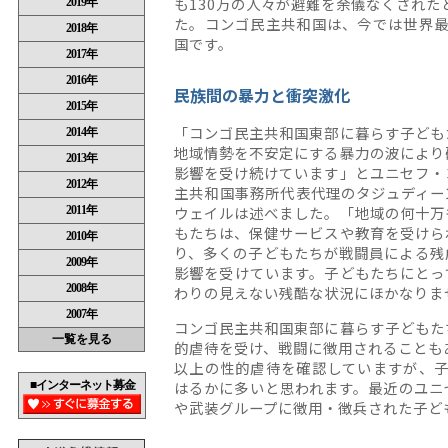
も130万の人々が避難を余儀なくされ
た。コンゴ民主共和国は、今では世界
国です。
民族間の暴力と衝突激化
「コンゴ民主共和国東部に暮らす子ども
地域情勢を不安定にする暴力の波により
影響を受け続けています」とユニセフ・
主共和国事務所代表代理のタジュディー
ウェイルは述べました。「地域の何十万
もたちは、保健サービスや教育を受けら
り、多くの子どもたちが戦闘員による残
影響を受けています。子どもたちにとっ
わりの見えない残酷な状況にほかなりま
コンゴ民主共和国東部に暮らす子どもた
的虐待を受け、戦闘に徴用されることも
以上の性的虐待を確認していますが、
はるかに多いと思われます。最近のユニ
や武装グループに徴用・徴兵された子ども