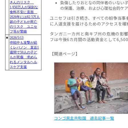
負傷したりおとなの同伴者のいない
の保護、治療、および心理社会的ケ
ユニセフは引き続き、すべての紛争当事
に人道支援を届けるためのアクセスを確
タンガニーカ州と南キブ州の危機の影
フは今後6カ月間の活動資金として6,5
【関連ページ】
コンゴ民主共和国 過去記事一覧