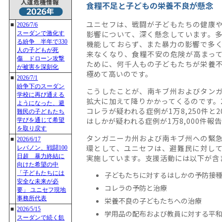
食糧不足と子どもの栄養不良が懸念
ユニセフは、戦闘が子どもたちの健康
影響について、深く懸念しています。
機能しておらず、また暴力の影響で多
来なくなり、食糧不安の危険が高まっ
ために、何千人もの子どもたちが栄養
極めて高いのです。
こうしたことが、南キブ州およびタン
拡大に加えて降りかかってくるのです。2
コレラが疑われる症例が1万8,250件と2
はしかが疑われる症例が1万8,000件報
タンガニーカ州および南キブ州への緊
環として、ユニセフは、避難民に対し
実施しています。支援活動には以下が含
子どもたちに対するはしかの予防接
コレラの予防と治療
栄養不良の子どもたちへの治療
学用品の配布および教員に対する平