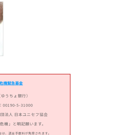
危機緊急募金
（ゆうちょ銀行）
0190-5-31000
団法人 日本ユニセフ協会
道危機」と明記願います。
合は、送金手数料が免除されます。