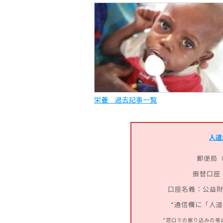
栄養 過去記事一覧
人道
郵便局
振替口座：0
口座名義：公益財
*通信欄に「人
*窓口での振り込みの場