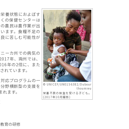
や栄養状態におよぼす
多くの保健センターは
くの農民は農作業が出
ています。食糧不足の
不良に苦しむ可能性が
ガニーカ州での病気の
017年、両州では、
016年の2倍に、また
告されています。
急対応プログラムの一
© UNICEF/UN0156382/Dubour
て分野横断型の支援を
thoumieu
まれます。
栄養不良の検査を受ける子ども。
(2017年10月撮影)
種
和教育の研修