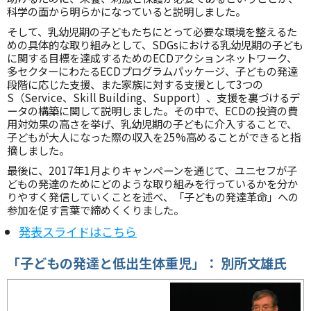
科学の面から明らかになっていると説明しました。
そして、乳幼児期の子どもたちにとって必要な環境を整えるた
めの具体的な取り組みとして、SDGsにおける乳幼児期の子ども
に関する目標を達成するためのECDアクションネットワーク、
多セクターにわたるECDプログラムパッケージ、子どもの発達
段階に応じた支援、また家族に対する支援として3つの
S（Service、Skill Building、Support）、支援を裏づけるデ
ータの構築に関して説明しました。その中で、ECDの投資の費
用対効果の高さを挙げ、乳幼児期の子どもに介入することで、
子どもが大人になった際の収入を25%高めることができると指
摘しました。
最後に、2017年1月よりキャンペーンを通じて、ユニセフが子
どもの発達のためにどのような取り組みを行っているかを分か
りやすく発信していくことを述べ、「子どもの発達革命」への
参加を促す言葉で締めくくりました。
発表スライドはこちら
「子どもの発達と低出生体重児」：
別所文雄氏