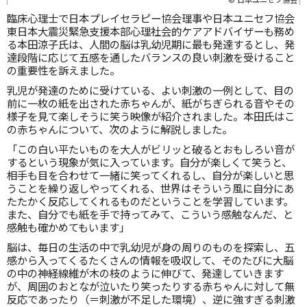
臨床心理士で日本プレイセラピー協会理事や日本ユニセフ協会
東日本大震災緊急支援本部心理社会的ケアアドバイザーも務め
る本田涼子氏は、人間の脳は乳幼児期に最も発達するとし、発
達段階に応じて五感を通したバランスの良い刺激を受けること
の重要性を訴えました。
乳児が発達のために受けている、よい刺激の一例として、目の
前に一枚の紙を出された赤ちゃんが、紙がちぎられる音やその
様子を見て楽しそうに笑う映像が紹介されました。本田氏はこ
の赤ちゃんについて、次のように解説しました。
「この白い平たいものを大人がビリッと破るとおもしろい音が
するという現象が気に入っています。自分が楽しくて笑うと、
相手も目を合わせて一緒に笑ってくれるし、自分が楽しいと思
うことを繰り返しやってくれる、世界はそういう風に自分にあ
たたかく反応してくれるものだということを学習しています。
また、自分でも紙を手で持ってみて、こういう感触なんだ、と
感触も確かめてもいます」
脳は、毎日の生活の中で乳幼児が身の周りのものを探索し、五
感から入ってくるたくさんの情報を吸収して、そのたびに大脳
の中の神経線維が木の枝のように伸びて、発達していきます
が、周囲のおとなが泣いたり笑ったりする赤ちゃんに対して無
反応であったり（＝刺激が不足した環境）、逆に強すぎる刺激