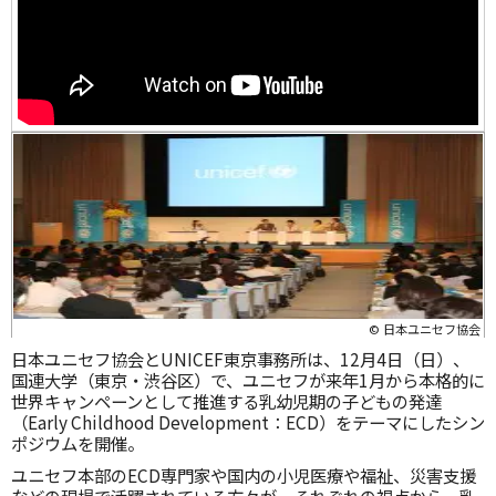
© 日本ユニセフ協会
日本ユニセフ協会とUNICEF東京事務所は、12月4日（日）、
国連大学（東京・渋谷区）で、ユニセフが来年1月から本格的に
世界キャンペーンとして推進する乳幼児期の子どもの発達
（Early Childhood Development：ECD）をテーマにしたシン
ポジウムを開催。
ユニセフ本部のECD専門家や国内の小児医療や福祉、災害支援