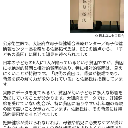
© 日本ユニセフ協会
公衆衛生医で、大阪府立母子保健総合医療センター／母子保健
情報センター長を務める佐藤拓代氏は、ECDの観点から、「子
どもの貧困」に関して知見を述べられました。
日本の子どもの6人に1人が陥っているという貧困ですが、貧困
には絶対的貧困と相対的貧困があり、特に相対的貧困は、見え
にくいことが特徴です。「現代の貧困は、背景が複雑であり、
背景を読み解く力が求められている」と佐藤氏は指摘していま
す。
実際にデータを見てみると、貧困が幼い子どもに多大な影響を
及ぼしていることが分かります。大阪府のデータでは、妊婦健
診を受けていない割合が、特に貧困に陥りやすい若年層の母親
の間で高いことが示されています。佐藤氏は、その背景には経
済的要因があると述べました。
妊婦健診が受けられなければ、母親や胎児に必要なケアが受け
られないため、赤ちゃんの身体状態があまりよくない状態で生