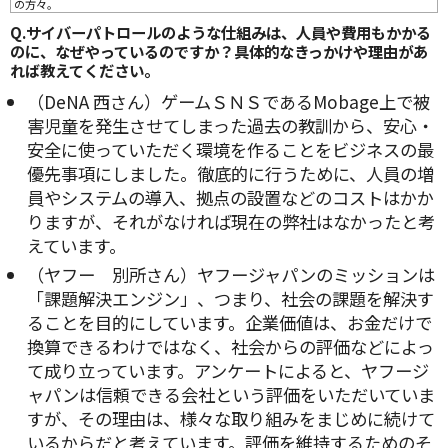
の方々。
Q.サイバーパトロールのような仕組みは、人員や費用もかかる
のに、なぜやっているのですか？具体的なきっかけや理由があ
れば教えてください。
（DeNA 西さん）ゲームＳＮＳであるMobage上で被
害児童を発生させてしまった過去の教訓から、安心・
安全に使っていただく環境を作ることをビジネスの最
優先事項にしました。徹底的に行うために、人員の増
員やシステムの導入、拠点の設置などのコストはかか
りますが、それがなければ現在の弊社はなかったと考
えています。
（ヤフー 別所さん）ヤフージャパンのミッションは
「課題解決エンジン」、つまり、社会の課題を解決す
ることを目的にしています。企業価値は、お金だけで
換算できるわけではなく、社会からの評価などによっ
て成り立っています。アンケートによると、ヤフージ
ャパンは信頼できる会社という評価をいただいていま
すが、その理由は、様々な取り組みをまじめに続けて
いるからだと考えています。評価を維持するためのそ