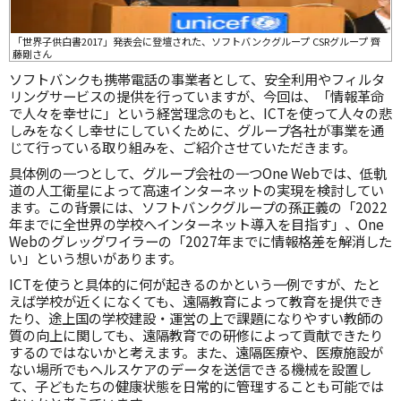
「世界子供白書2017」発表会に登壇された、ソフトバンクグループ CSRグループ 齊
藤剛さん
ソフトバンクも携帯電話の事業者として、安全利用やフィルタ
リングサービスの提供を行っていますが、今回は、「情報革命
で人々を幸せに」という経営理念のもと、ICTを使って人々の悲
しみをなくし幸せにしていくために、グループ各社が事業を通
じて行っている取り組みを、ご紹介させていただきます。
具体例の一つとして、グループ会社の一つOne Webでは、低軌
道の人工衛星によって高速インターネットの実現を検討してい
ます。この背景には、ソフトバンクグループの孫正義の「2022
年までに全世界の学校へインターネット導入を目指す」、One
Webのグレッグワイラーの「2027年までに情報格差を解消した
い」という想いがあります。
ICTを使うと具体的に何が起きるのかという一例ですが、たと
えば学校が近くになくても、遠隔教育によって教育を提供でき
たり、途上国の学校建設・運営の上で課題になりやすい教師の
質の向上に関しても、遠隔教育での研修によって貢献できたり
するのではないかと考えます。また、遠隔医療や、医療施設が
ない場所でもヘルスケアのデータを送信できる機械を設置し
て、子どもたちの健康状態を日常的に管理することも可能では