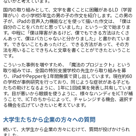
ないかと考えています。
国内の取り組みとして、文字を書くことに困難があるLD（学習
障がい）の小学校5年生の男の子の作文を紹介します。この男の
子が、iPadの音声入力機能などを使って描いた作文は、「僕は
自分のことをバカだと思っていました」という一文で始まりま
す。中程に「僕は障害があるけど、僕でもできる方法はたくさ
んあって、僕はバカじゃないと分かりました」と書かれていま
す。できないこともあったけど、できる方法があって、その方
法を用いることできちんと文章を書くことができたということ
です。
こういった事例を増やすため、「魔法のプロジェクト」という
取り組みでは、全国の特別支援学校の先生から取り組みを募
り、iPadやPepperを1年間無償で貸し出しています。現在約60
の学校が事例研究を行っており、同じような症状がある子ども
たちの助けとなるように、1年に1回成果を発表し共有していま
す。目が悪いから眼鏡を使うように、様々なハンディをICTが補
うことで、ICTのちからによって、チャレンジする機会、選択す
る機会を広げていきたいと考えています。
大学生たちから企業の方々への質問
続いて、大学生から企業の方々にむけて、質問が投げかけられ
ました。