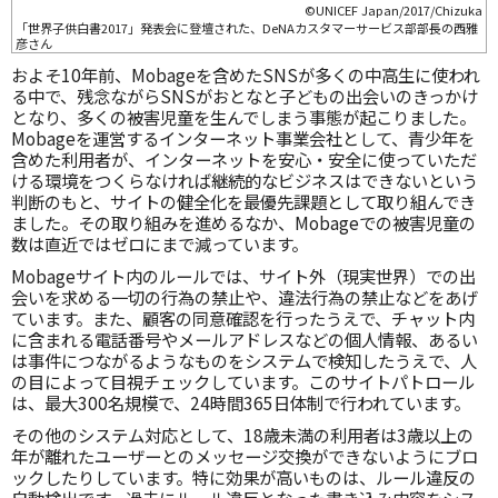
©UNICEF Japan/2017/Chizuka
「世界子供白書2017」発表会に登壇された、DeNAカスタマーサービス部部長の西雅
彦さん
およそ10年前、Mobageを含めたSNSが多くの中高生に使われ
る中で、残念ながらSNSがおとなと子どもの出会いのきっかけ
となり、多くの被害児童を生んでしまう事態が起こりました。
Mobageを運営するインターネット事業会社として、青少年を
含めた利用者が、インターネットを安心・安全に使っていただ
ける環境をつくらなければ継続的なビジネスはできないという
判断のもと、サイトの健全化を最優先課題として取り組んでき
ました。その取り組みを進めるなか、Mobageでの被害児童の
数は直近ではゼロにまで減っています。
Mobageサイト内のルールでは、サイト外（現実世界）での出
会いを求める一切の行為の禁止や、違法行為の禁止などをあげ
ています。また、顧客の同意確認を行ったうえで、チャット内
に含まれる電話番号やメールアドレスなどの個人情報、あるい
は事件につながるようなものをシステムで検知したうえで、人
の目によって目視チェックしています。このサイトパトロール
は、最大300名規模で、24時間365日体制で行われています。
その他のシステム対応として、18歳未満の利用者は3歳以上の
年が離れたユーザーとのメッセージ交換ができないようにブロ
ックしたりしています。特に効果が高いものは、ルール違反の