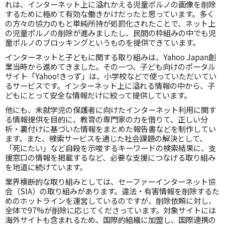
れは、インターネット上に溢れかえる児童ポルノの画像を削除
するために極めて有効な働きかけだったと思っています。多く
の方々の協力のもと単純所持が処罰化されたことで、ネット上
の児童ポルノの削除が進みましたし、民間の枠組みの中でも児
童ポルノのブロッキングというものを提供できています。
インターネットと子どもに関する取り組みは、Yahoo Japan創
業当時から進めてきました。その一つ、子ども向けのポータル
サイト「Yahoo!きっず」は、小学校などで使っていただいてい
るサービスです。インターネット上に溢れる情報の中から、子
どもにとって安全な情報だけに絞って提供しています。
他にも、未就学児の保護者に向けたインターネット利用に関す
る情報提供を目的に、教育の専門家の力を借りて、正しい分
析・裏付けに基づいた情報をまとめた報告書などを制作してい
ます。また、検索サービスを通じた社会課題の解決として、
「死にたい」など自殺を示唆するキーワードの検索結果に、支
援窓口の情報を掲載するなど、必要な支援につなげる取り組み
を地道に続けています。
業界横断的な取り組みとしては、セーファーインターネット協
会（SIA）の取り組みがあります。違法・有害情報を削除するた
めのホットラインを運営しているのですが、削除依頼に対し、
全体で97%が削除に応じてくださっています。対象サイトには
海外サイトも含まれるため、国際的組織に加盟し、国際連携の