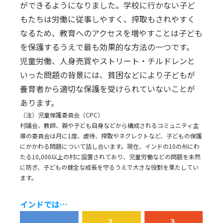
ができるようになりました。学校に行かない子ど
もたちは労働に従事しやすく、搾取もされやすく
なるため、教育へのアクセスを増やすことは子ども
を保護するうえで最も効果的な方法の一つです。
児童労働、人身売買やストリート・チルドレンと
いった問題の背景には、貧困などにより子どもが
養育者から適切な保護を受けられていないことが
あります。
（注）児童保護委員会（CPC）
村議会、教師、親や子ども自身などから構成されるコミュニティ主
導の委員会は月に1度、虐待、搾取やネグレクトなど、子どもの保護
にかかわる問題について話し合います。現在、インドの10の州にわ
たる10,000以上の村に設置されており、児童労働などの問題を未然
に防ぎ、子どもの健全な成長を守るうえで大きな役割を果たしてい
ます。
インドでは…