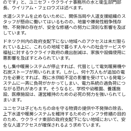
のです」と、ユニセフ・ウクライナ事務所の水と衛生部門部
長、ウイリアム・フェロウズは述べます。
水道システムを止めないために、関係当局や人道支援組織のス
タッフが懸命に働いてはいるものの、地雷や爆発性戦争残存
物、不発弾の存在が、安全な修繕への努力に深刻な影響を及ぼ
しています。
ドネツク州内の政府支配下にない地域へのアクセスは未だ限ら
れている上に、これらの地域で暮らす人々への社会サービスや
福祉に対するウクライナ政府の歳出削減は、家族や設備使用に
悪影響を及ぼすとみられています。
もし集中暖房システムが停止すれば、代替として電気暖房機や
石炭ストーブが用いられます。しかし、何十万人もが追加の電
力を必要とすれば、既に水供給不足の影響を受けている発電シ
ステムに一斉に負荷がかかってしまい、電力系統の過負荷につ
ながる恐れがあります。そうなると、学校や幼稚園、養護施
設、医療施設は、運営維持のための必死の努力を強いられてし
まいます。
ユニセフは子どもたちの命を守る物資の提供や不発弾の除去、
上下水道や暖房システムを維持するためのインフラ修繕の目的
のため、ウクライナ東部の政府支配下にない地域において、安
全な人道アクセスが確保されるよう求めています。