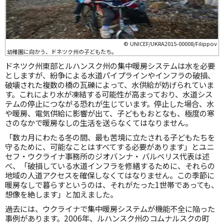
© UNICEF/UKRA2015-00008/Filippov
幼稚園に向かう、ドネツク州の子どもたち。
ドネツク州東部とルハンスク州の集中暖房システムは水を必要
としますが、紛争による水道パイプラインやインフラの破損、
破壊された複数の橋の瓦礫によって、水供給が妨げられていま
す。これにより水が凍結する可能性が高まっており、水道シス
テムの停止につながる恐れが生じています。停止した場合、水
や暖房、電気供給に影響が出て、子どももおとなも、極度の寒
さのなかで暖房なしの生活を送らなくてはなりません。
「数カ月にわたる冬の間、最も苦境に立たされる子どもたちを
守るために、可能なことはすべてする必要があります」とユニ
セフ・ウクライナ事務所のジオバンナ・ バルベリス代表は述
べ、「破損している水道インフラを修繕するために、それらの
地域の人道アクセスを確保しなくてはなりません。この季節に
暖房なしで暮らすというのは、それがたった1世帯であっても、
想像を絶します」と加えました。
過去には、ウクライナで集中暖房システムが機能不全に陥った
事例があります。2006年、ルハンスク州のコムナルスクの町