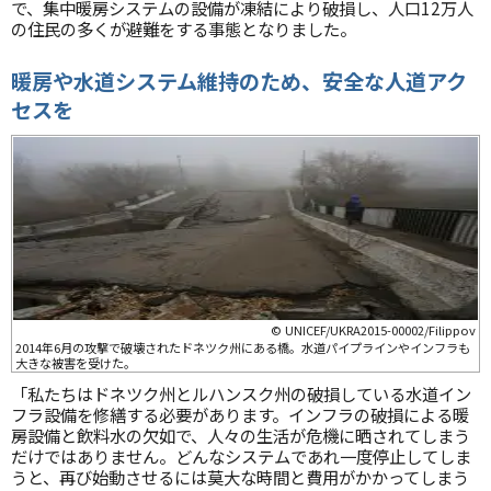
で、集中暖房システムの設備が凍結により破損し、人口12万人
の住民の多くが避難をする事態となりました。
暖房や水道システム維持のため、安全な人道アク
セスを
© UNICEF/UKRA2015-00002/Filippov
2014年6月の攻撃で破壊されたドネツク州にある橋。水道パイプラインやインフラも
大きな被害を受けた。
「私たちはドネツク州とルハンスク州の破損している水道イン
フラ設備を修繕する必要があります。インフラの破損による暖
房設備と飲料水の欠如で、人々の生活が危機に晒されてしまう
だけではありません。どんなシステムであれ一度停止してしま
うと、再び始動させるには莫大な時間と費用がかかってしまう