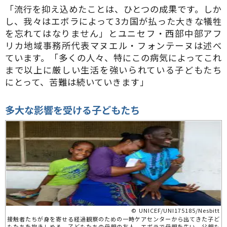
「流行を抑え込めたことは、ひとつの成果です。しか
し、我々はエボラによって3カ国が払った大きな犠牲
を忘れてはなりません」とユニセフ・西部中部アフ
リカ地域事務所代表マヌエル・フォンテーヌは述べ
ています。「多くの人々、特にこの病気によってこれ
まで以上に厳しい生活を強いられている子どもたち
にとって、苦難は続いていきます」
多大な影響を受ける子どもたち
© UNICEF/UNI175185/Nesbitt
接触者たちが身を寄せる経過観察のための一時ケアセンターから出てきた子ど
もたちを抱きしめる、子どもたちの母親の友人。エボラで母親を失い、父親も