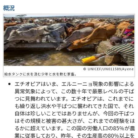
概況
© UNICEF/UN011589/Ayene
給水タンクに水を汲む少年と水を飲む家畜。
エチオピアはいま、エルニーニョ現象の影響による
異常気象によって、この数十年で最悪レベルの干ば
つに見舞われています。エチオピアは、これまでに
も繰り返し洪水や干ばつに襲われてきた国で、それ
自体は珍しいことではありませんが、今回の干ばつ
はその規模と被害の甚大さが、これまでの経験をは
るかに超えています。この国の労働人口の85％が農
業に従事しており、昨年、その生産高の80％以上を