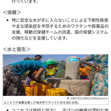
行っています。
＜保健＞
特に安全な水が手に入らないことによる下痢性疾患
や主な感染症を予防するためのワクチンや医薬品の
支援、移動式保健チームの派遣、国の保健システム
の強化などを支援しています。
＜水と衛生＞
© UNICEF/UN011585/Ayene
ユニセフが設置支援した給水所でタンクに水を汲む女性。
ユニセフは政府と協力し、干ばつの被害が深刻な地