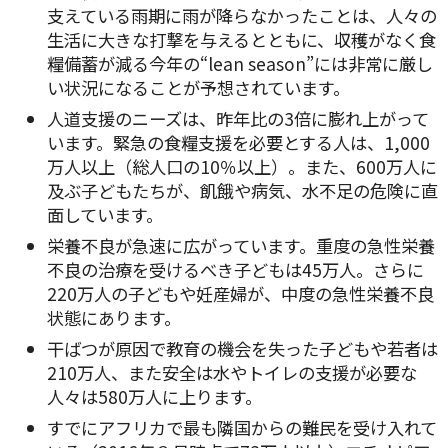
支えている雨期に雨が降らなかったことは、人々の
生活に大きな打撃を与えるとともに、収穫がなく食
糧備蓄が減る今年の“lean season”には非常に厳し
い状況になることが予想されています。
人道支援のニーズは、昨年比の3倍に膨れ上がって
います。緊急の食糧支援を必要とする人は、1,000
万人以上（総人口の10％以上）。また、600万人に
及ぶ子どもたちが、飢餓や病気、水不足の危険に直
面しています。
栄養不良が急速に広がっています。重度の急性栄養
不良の治療を受けるべき子どもは45万人。さらに
220万人の子どもや妊産婦が、中度の急性栄養不良
状態にあります。
干ばつが原因で教育の機会を失った子どもや若者は
210万人、また安全は水やトイレの支援が必要な
人々は580万人に上ります。
すでにアフリカで最も隣国からの難民を受け入れて