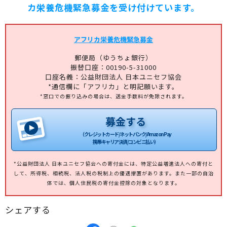
カ栄養危機緊急募金を受け付けています。
アフリカ栄養危機緊急募金
郵便局（ゆうちょ銀行）
振替口座：00190-5-31000
口座名義：公益財団法人 日本ユニセフ協会
*通信欄に「アフリカ」と明記願います。
*窓口での振り込みの場合は、送金手数料が免除されます。
募金する
（クレジットカード/ネットバンク/Amazon Pay
携帯キャリア決済/コンビニ払い）
*公益財団法人 日本ユニセフ協会への寄付金には、特定公益増進法人への寄付と
して、所得税、相続税、法人税の税制上の優遇措置があります。また一部の自治
体では、個人住民税の寄付金控除の対象となります。
シェアする