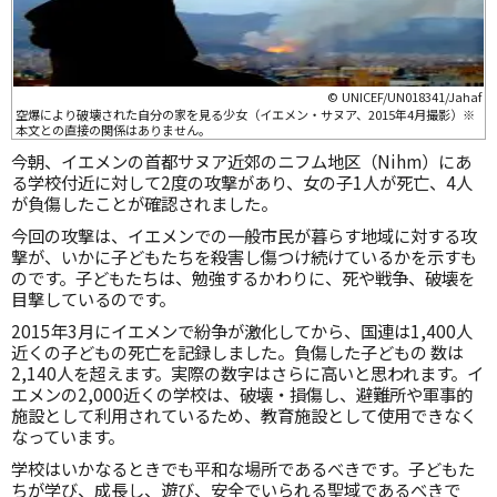
© UNICEF/UN018341/Jahaf
空爆により破壊された自分の家を見る少女（イエメン・サヌア、2015年4月撮影）※
本文との直接の関係はありません。
今朝、イエメンの首都サヌア近郊のニフム地区（Nihm）にあ
る学校付近に対して2度の攻撃があり、女の子1人が死亡、4人
が負傷したことが確認されました。
今回の攻撃は、イエメンでの一般市民が暮らす地域に対する攻
撃が、いかに子どもたちを殺害し傷つけ続けているかを示すも
のです。子どもたちは、勉強するかわりに、死や戦争、破壊を
目撃しているのです。
2015年3月にイエメンで紛争が激化してから、国連は1,400人
近くの子どもの死亡を記録しました。負傷した子どもの 数は
2,140人を超えます。実際の数字はさらに高いと思われます。イ
エメンの2,000近くの学校は、破壊・損傷し、避難所や軍事的
施設として利用されているため、教育施設として使用できなく
なっています。
学校はいかなるときでも平和な場所であるべきです。子どもた
ちが学び、成長し、遊び、安全でいられる聖域であるべきで