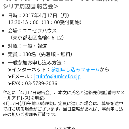
シリア周辺国 報告会＞
日時：2017年4月17日（月）
13:30-15：00（13：00受付開始）
会場：ユニセフハウス
（東京都港区高輪4-6-12）
対象：一般・報道
定員：130名（先着順・無料）
一般参加お申し込み方法：
➤インターネット：
参加申し込みフォーム
から
➤Eメール：
jcuinfo@unicef.or.jp
➤FAX：03-5789-2036
件名に「4月17日報告会」、本文に氏名と連絡先(電話番号かメ
ールアドレス)を明記。
4月17日(月)午前10時締切。定員に達した場合は、募集を途中
で打ち切る場合がございます。当日空席があれば、事前申し込
みの無いご参加も可能です。
シェアする