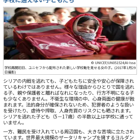
© UNICEF/UN051524/Al-Issa
学校再開初日、ユニセフから配布された新しい学校鞄を見せる女の子。(2017年1月29
日撮影)
シリアの内戦を逃れても、子どもたちに安全や安心が保障され
ているわけではありません。様々な理由からひとりで国を逃れ
る子、親や保護者と離ればなれになったり、行方不明になる子
も少なくありません。不衛生な環境の中、心身両面の健康が蝕
まれます。法的身分が確保されないため、犯罪者のような扱い
を受けたり、虐待や搾取、人身売買のリスクにも晒されます。
シリアを逃れた子ども（5－17歳）の半数以上は学校に通って
いません。
一方、難民を受け入れている周辺国も、大きな苦境に立たされ
ています。世界最大規模のザータリキャンプを擁するヨルダン