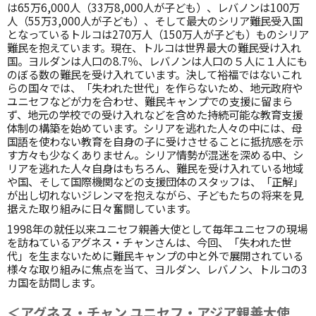
は65万6,000人（33万8,000人が子ども）、レバノンは100万
人（55万3,000人が子ども）、そして最大のシリア難民受入国
となっているトルコは270万人（150万人が子ども）ものシリア
難民を抱えています。現在、トルコは世界最大の難民受け入れ
国。ヨルダンは人口の8.7％、レバノンは人口の５人に１人にも
のぼる数の難民を受け入れています。決して裕福ではないこれ
らの国々では、「失われた世代」を作らないため、地元政府や
ユニセフなどが力を合わせ、難民キャンプでの支援に留まら
ず、地元の学校での受け入れなどを含めた持続可能な教育支援
体制の構築を始めています。シリアを逃れた人々の中には、母
国語を使わない教育を自身の子に受けさせることに抵抗感を示
す方々も少なくありません。シリア情勢が混迷を深める中、シ
リアを逃れた人々自身はもちろん、難民を受け入れている地域
や国、そして国際機関などの支援団体のスタッフは、「正解」
が出し切れないジレンマを抱えながら、子どもたちの将来を見
据えた取り組みに日々奮闘しています。
1998年の就任以来ユニセフ親善大使として毎年ユニセフの現場
を訪ねているアグネス・チャンさんは、今回、「失われた世
代」を生まないために難民キャンプの中と外で展開されている
様々な取り組みに焦点を当て、ヨルダン、レバノン、トルコの3
カ国を訪問します。
＜アグネス・チャン ユニセフ・アジア親善大使