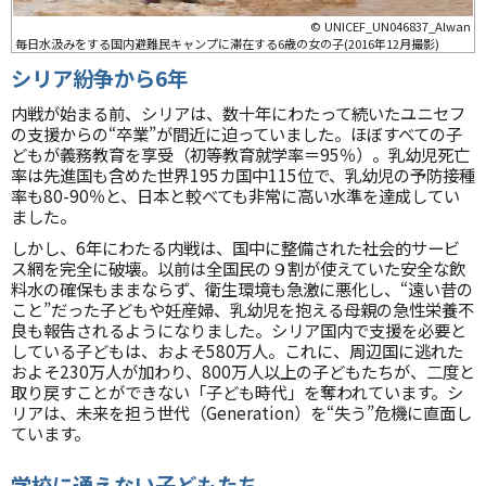
© UNICEF_UN046837_Alwan
毎日水汲みをする国内避難民キャンプに滞在する6歳の女の子(2016年12月撮影)
シリア紛争から6年
内戦が始まる前、シリアは、数十年にわたって続いたユニセフ
の支援からの“卒業”が間近に迫っていました。ほぼすべての子
どもが義務教育を享受（初等教育就学率＝95％）。乳幼児死亡
率は先進国も含めた世界195カ国中115位で、乳幼児の予防接種
率も80-90％と、日本と較べても非常に高い水準を達成してい
ました。
しかし、6年にわたる内戦は、国中に整備された社会的サービ
ス網を完全に破壊。以前は全国民の９割が使えていた安全な飲
料水の確保もままならず、衛生環境も急激に悪化し、“遠い昔の
こと”だった子どもや妊産婦、乳幼児を抱える母親の急性栄養不
良も報告されるようになりました。シリア国内で支援を必要と
している子どもは、およそ580万人。これに、周辺国に逃れた
およそ230万人が加わり、800万人以上の子どもたちが、二度と
取り戻すことができない「子ども時代」を奪われています。シ
リアは、未来を担う世代（Generation）を“失う”危機に直面し
ています。
学校に通えない子どもたち