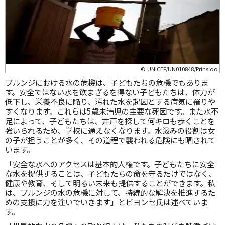
© UNICEF/UN010848/Prinsloo
ブルンジにおける水の危機は、子どもたちの危機でもありま
す。安全ではない水を飲まざるを得ない子どもたちは、体力が
低下し、栄養不良に陥り、汚れた水を起因とする病気に罹りや
すくなります。これらは5歳未満児の主要な死因です。また水不
足によって、子どもたちは、井戸を探して何キロも歩くことを
強いられるため、学校に通えなくなります。水汲みの役割は女
の子が担うことが多く、その道程で襲われる危険にも晒されて
います。
「安全な水へのアクセスは基本的人権です。子どもたちに安全
な水を提供することは、子どもたちの命を守るだけではなく、
健康や教育、そして明るい未来も提供することができます。私
は、ブルンジの水の危機に対して、持続的な解決を推進するた
めの支援に力を注いでいきます」とビヨンセ氏は述べていま
す。