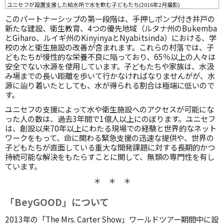
ユニセフが設置支援した給水所で水を飲む子どもたち(2016年2月撮影)
このパートナーシップの第一段階は、手押しポンプ付き井戸の
新たな建設、衛生教育、4つの優先地域（ルタナ州のBukemba
とGiharo、ルイギ州のKinyinyaとNyabitsinda）における、学
校の水と衛生施設の改善が含まれます。これらの村落では、子
どもたちが慢性的な栄養不良に陥っており、65％以上の人々は
安全でない水源を使用しています。子どもたちや家族は、水汲
み場までの長い距離を歩いて行かなければなりませんがが、水
源に辿り着いたとしても、水が得られる割合は極端に低いので
す。
ユニセフの支援によって水や衛生施設へのアクセスが可能にな
った人の数は、過去3年間で1億人以上にのぼります。ユニセフ
は、創設以来70年以上にわたる現場での経験と世界的なネット
ワークをもって、命に関わる緊急支援の迅速な提供や、世界の
子どもたちが直面している重大な開発課題に対する長期的かつ
持続可能な解決をもたらすことに関して、無類の専門性を有し
ています。
＊ ＊ ＊
「BeyGOOD」について
2013年の「The Mrs. Carter Show」ワールドツアー期間中に設