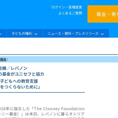
ログイン・各種変更
よくあるご質問
募金・寄
子どもの権利
ニュース・資料・プレスリリース
報告
l
危機／レバノン
の基金がユニセフと協力
子どもへの教育支援
代をつくらないために」
に設立した「The Clooney Foundation
のクルーニー基金）」は本日、レバノンに暮らすシリア