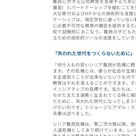
難民に対する公式教育を支援するために
基金）とパートナーシップを組むことを発
大な寄付およびHPからの技術的な支援
ナーシップは、現在学校に通っていない難
に必要不可欠な教育の機会を提供するた
校で試験的におこなう、難民の子ども
るための技術的ツールの支援をしていき
「失われた世代をつくらないために」
「何千人もの若いシリア難民が危機に晒
ます。その危機とは、彼らが社会の生産
を生涯担うことが出来ないというもので
教育はそれを変えることができます。そ
イニシアティブの目標です。私たちは、
ちがたまたま運悪く生まれてくる時と場
たために、失われた世代になってしまう
けたいのです」とジョージとアマル・ク
夫妻は述べました。
シリア難民危機は、第二次大戦以降、世
人道危機としてあり続けています。レ
最も多くの難民を受け入れている国で、