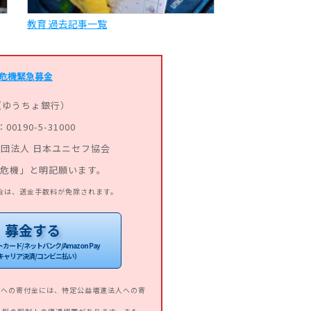
教育 過去記事一覧
危機緊急募金
（ゆうちょ銀行）
0190-5-31000
団法人 日本ユニセフ協会
道危機」と明記願います。
合は、送金手数料が免除されます。
募金する
ード/ネットバンク/Amazon Pay
キャリア決済/コンビニ払い）
会への寄付金には、特定公益増進法人への寄