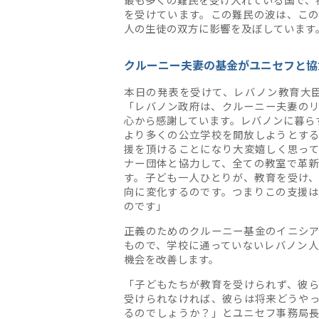
を受けています。この難民の波は、こ
人の生徒の双方に影響を及ぼしています
クルーニー夫妻の基金がユニセフと協
本日の発表を受けて、レバノン教育大臣マ
「レバノン政府は、クルーニー夫妻の
心から感謝しています。レバノンに暮ら
より多くの公立学校を開放しようとす
援を頂けることになり大変嬉しく思っ
ナー団体と協力して、全ての教室で革
す。子ども一人ひとりが、教育を受け
向に変化するのです。つまりこの支援
のです」
正義のためのクルーニー基金のイニシ
もので、学校に通っていないレバノン
機会を改善します。
「子どもたちが教育を受けられず、彼
受けられなければ、彼らは将来どうや
るのでしょうか？」とユニセフ事務局