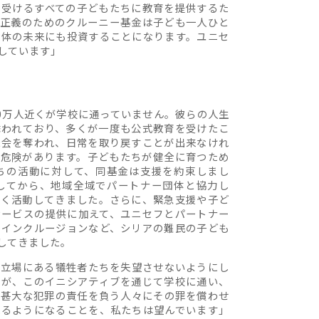
を受けるすべての子どもたちに教育を提供するた
、正義のためのクルーニー基金は子ども一人ひと
全体の未来にも投資することになります。ユニセ
しています」
0万人近くが学校に通っていません。彼らの人生
舞われており、多くが一度も公式教育を受けたこ
機会を奪われ、日常を取り戻すことが出来なけれ
う危険があります。子どもたちが健全に育つため
ちの活動に対して、同基金は支援を約束しまし
してから、地域全域でパートナー団体と協力し
べく活動してきました。さらに、緊急支援や子ど
サービスの提供に加えて、ユニセフとパートナー
的インクルージョンなど、シリアの難民の子ども
してきました。
い立場にある犠牲者たちを失望させないようにし
ちが、このイニシアティブを通じて学校に通い、
の甚大な犯罪の責任を負う人々にその罪を償わせ
れるようになることを、私たちは望んでいます」