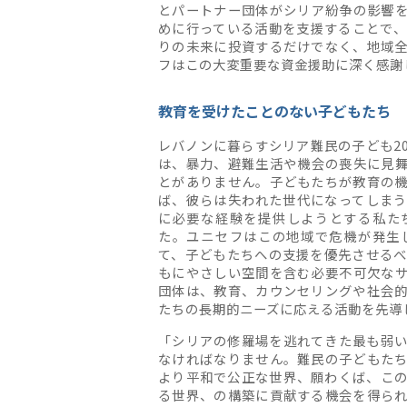
とパートナー団体がシリア紛争の影響
めに行っている活動を支援することで
りの未来に投資するだけでなく、地域
フはこの大変重要な資金援助に深く感謝
教育を受けたことのない子どもたち
レバノンに暮らすシリア難民の子ども2
は、暴力、避難生活や機会の喪失に見
とがありません。子どもたちが教育の
ば、彼らは失われた世代になってしま
に必要な経験を提供しようとする私た
た。ユニセフはこの地域で危機が発生
て、子どもたちへの支援を優先させる
もにやさしい空間を含む必要不可欠な
団体は、教育、カウンセリングや社会
たちの長期的ニーズに応える活動を先導
「シリアの修羅場を逃れてきた最も弱
なければなりません。難民の子どもた
より平和で公正な世界、願わくば、こ
る世界、の構築に貢献する機会を得ら