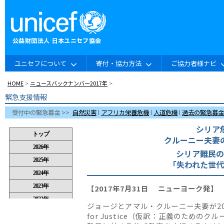
ユニセフについて
寄付・協力方法
ご協力者様ナビ
HOME
>
ニュースバックナンバー2017年
>
緊急支援情報
受付中の緊急募金 >>
自然災害
l
アフリカ栄養危機
l
人道危機
l
過去の緊急募金
シリア
クルーニー夫妻
シリア難民の
「失われた世
【2017年7月31日 ニューヨーク発】
ジョージとアマル・クルーニー夫妻が2016年
for Justice（仮訳：正義のため