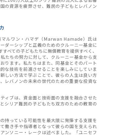
の国の資源を疲弊させ、難民の子どもとレバノン
。
力
ルワン・ハマデ（Marwan Hamade）氏は
リーダーシップと正義のためのクルーニー基金に
すすべての子どもたちに無償教育を提供すべく、
る私たちの努力に対して、クルーニー基金から支
ております。私たちはまた、同基金とそのパート
新的な技術を前進させることを楽しみにしていま
、新しい方法で学ぶことで、彼らの人生は良い方
は、レバノンの未来の世代のための重要な投資な
アティブは、資金面と技術面の支援を融合させた
人とシリア難民の子どもたち双方のための教育の
らの持っている可能性を最大限に発揮する支援を
って働き手や指導者となって彼らの国を支えられ
長アンソニー・レークは述べました。「ユニセフ