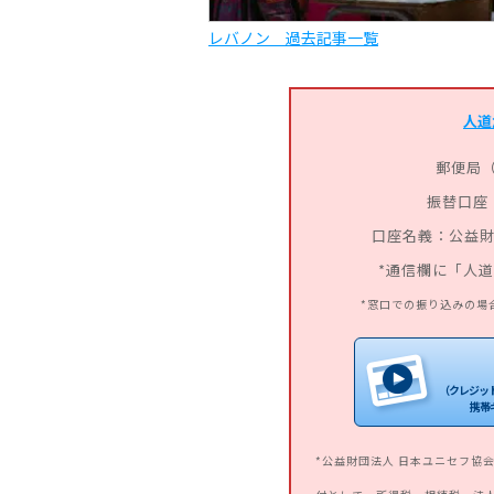
レバノン 過去記事一覧
人道
郵便局
振替口座：0
口座名義：公益財
*通信欄に「人
*窓口での振り込みの場
（クレジットカ
携帯
*公益財団法人 日本ユニセフ協