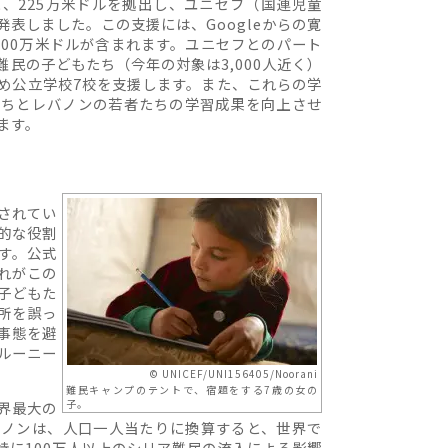
、225万米ドルを拠出し、ユニセフ（国連児童
表しました。この支援には、Googleからの寛
100万米ドルが含まれます。ユニセフとのパート
民の子どもたち（今年の対象は3,000人近く）
め公立学校7校を支援します。また、これらの学
たちとレバノンの若者たちの学習成果を向上させ
ます。
されてい
的な役割
す。公式
れがこの
子どもた
所を誤っ
事態を避
ルーニー
© UNICEF/UNI156405/Noorani
難民キャンプのテントで、宿題をする7歳の女の
子。
界最大の
バノンは、人口一人当たりに換算すると、世界で
特に100万人以上のシリア難民の流入による影響