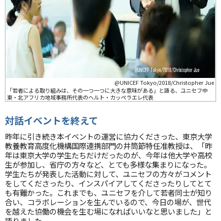
@UNICEF Tokyo/2018/Christopher Jue
「若者による取り組みは、その一つ一つに大きな意味がある」と語る、ユニセフ中
東・北アフリカ地域事務所代表のヘルト・カッペラエレ代表
対話イベントを終えて
昨年に引き続き本イベントの運営に協力くださった、東京大学
教養教育高度化機構国際連携部門の井筒節特任准教授は、「昨
年は東京大学の学生たちだけだったのが、今年は他大学や高校
生が参加し、省庁の方々など、とても多様な集まりになった。
学生たちが発表した活動に対して、ユニセフの方々がコメント
をしてくださったり、インスパイアしてくださったりしてとて
も有難かった。これまでも、ユニセフを介して若者同士が知り
合い、コラボレーションを生んでいるので、今日の場が、世代
を越えた協働の機会を生む場になればいいなと思いました」と
語りました。