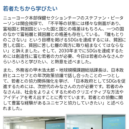
若者たちから学びたい
ニューヨーク本部保健セクションチーフのステファン・ピータ
ーソンは開会挨拶で、「不平等の状態には様々な側面があり、
富裕国と貧困国といった国と国との格差はもちろん、一つの国
のなかで富裕層と貧困層との格差も存在している。『誰もとり
のこさない』という目標を掲げるSDGsを達成するには、貧困に
苦しむ国と、貧困に苦しむ層の両方に取り組まなくてはならな
い」と訴えました。そして、2030年までにSDGsを達成するた
めには創造性に富む若者の力が必要、今日は若者のみなさんか
らいろいろと学びたい、と熱意を述べました。
また、外務省の甲木浩太郎・地球規模課題総括課長は、日本政
府とユニセフとの年次政策協議で話し合ったことの一つとし
て、若者との協力関係強化を挙げ、「日本政府としてSDGsを促
進するためには、次世代のみなさんの力が必要です。若者のみ
なさんは、社会をよりよくするためのクリエイティブな方法や
アイディアを考え出すことに秀でています。若者との協働に関
して豊富な経験があるユニセフと協力していきたい」と述べら
れました。