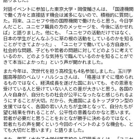
対話イベントに参加した東京大学・岡俊輔さんは、「国連機関
で働く方々と直接話す機会は滅多にないので、積極的に質問し
た。将来、ユニセフや他の国際機関で働けたらと思う。今日学
んだこと、ユニセフ職員の方のメッセージを、今後に活かせれ
ば」と語りました。他にも、「ユニセフの活動だけではなく、
日本の学生がどんなふうに草の根の活動をしているのかを知る
ことができてよかった」、「ユニセフで働いている方自身が、
社会的な問題、子どもや若者の問題に対してどのように考えて
いるのか、どのような気持ちで臨んでいるのかを知ることがで
きて本当によかった」という声が聞かれました。
また今年は、次世代を担う高校生も4名参加しました。玉川学
園高等部のベムリ・ハルシュさんは、「格差はすぐに埋められ
るものではなく、経済成長を遂げた国においても、その恩恵を
受けている人と受けていない人との差が大きいと思う。各国の
人々自身が、自分たちの社会が公平になったなと感じられるよ
うにすることが大切。だから、先進国によるトップダウン型の
支援ではなく、各国の若い人たちが主体となって、自分たちが
望む結果を作れることが、公平性の意義なのかなと思います。
若者が必要だと思うことをおとなが勝手に決めるのではなく、
若者たちの声を聞くという今回のイベントのような機会も、と
ても大切だと思います」と語りました。
また、御茶ノ水女子大学付属高校の上田萌香さんは、「ユニセ