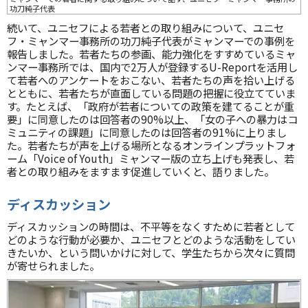
功刀純子代表
続いて、ユニセフによる若者との取り組みについて、ユニセ
フ・ミャンマー事務所の功刀純子代表がミャンマーでの事例を
報告しました。若者たちの参画、能力強化をすすめているミャ
ンマー事務所では、国内で2万人が登録するU-Reportを活用し
て若者へのアンケートをおこない、若者たちの声を拾い上げる
とともに、若者たちが直面している問題の把握に役立てていま
す。たとえば、「政府が若者についての政策を建てることが重
要」に同意したのは回答者の90%以上、「女の子への暴力はコ
ミュニティの課題」に同意したのは回答者の91%に上りまし
た。若者たちが声を上げる場所となるオンラインプラットフォ
ーム「Voice of Youth」ミャンマー版の立ち上げも発表し、若
者との取り組みをますます促進していくと、語りました。
ディスカッション
ディスカッションの時間は、不平等をなくすために若者として
どのような行動が必要か、ユニセフとどのような活動をしてい
きたいか、という問いかけに対して、学生たちから次々に質問
が寄せられました。