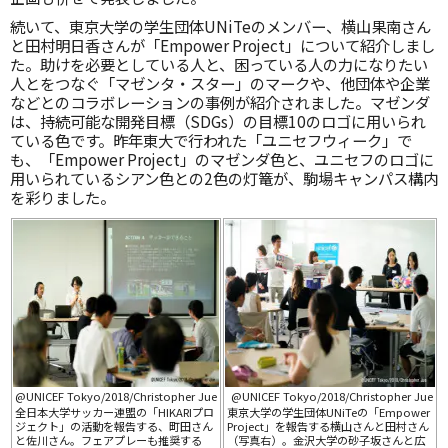
続いて、東京大学の学生団体UNiTeのメンバー、横山果南さん
と田村明日香さんが「Empower Project」について紹介しまし
た。助けを必要としている人と、困っている人の力になりたい
人とをつなぐ「マゼンタ・スター」のマークや、他団体や企業
などとのコラボレーションの事例が紹介されました。マゼンダ
は、持続可能な開発目標（SDGs）の目標10のロゴに用いられ
ている色です。昨年東大で行われた「ユニセフウィーク」で
も、「Empower Project」のマゼンダ色と、ユニセフのロゴに
用いられているシアン色との2色の灯篭が、駒場キャンパス構内
を彩りました。
@UNICEF Tokyo/2018/Christopher Jue
@UNICEF Tokyo/2018/Christopher Jue
全日本大学サッカー連盟の「HIKARIプロ
東京大学の学生団体UNiTeの「Empower
ジェクト」の活動を報告する、町田さん
Project」を報告する横山さんと田村さん
と佐川さん。フェアプレーも推奨する
（写真右）。金沢大学の砂子坂さんと広