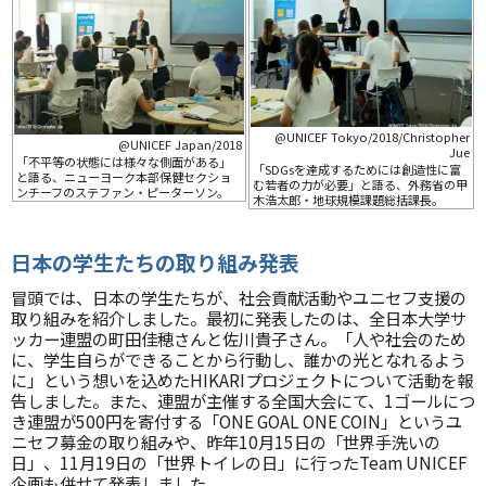
@UNICEF Tokyo/2018/Christopher
@UNICEF Japan/2018
Jue
「不平等の状態には様々な側面がある」
「SDGsを達成するためには創造性に富
と語る、ニューヨーク本部保健セクショ
む若者の力が必要」と語る、外務省の甲
ンチーフのステファン・ピーターソン。
木浩太郎・地球規模課題総括課長。
日本の学生たちの取り組み発表
冒頭では、日本の学生たちが、社会貢献活動やユニセフ支援の
取り組みを紹介しました。最初に発表したのは、全日本大学サ
ッカー連盟の町田佳穂さんと佐川貴子さん。「人や社会のため
に、学生自らができることから行動し、誰かの光となれるよう
に」という想いを込めたHIKARIプロジェクトについて活動を報
告しました。また、連盟が主催する全国大会にて、1ゴールにつ
き連盟が500円を寄付する「ONE GOAL ONE COIN」というユ
ニセフ募金の取り組みや、昨年10月15日の「世界手洗いの
日」、11月19日の「世界トイレの日」に行ったTeam UNICEF
企画も併せて発表しました。