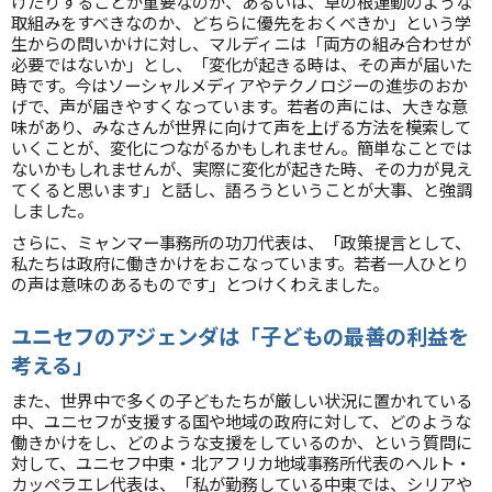
けたりすることが重要なのか、あるいは、草の根運動のような
取組みをすべきなのか、どちらに優先をおくべきか」という学
生からの問いかけに対し、マルディニは「両方の組み合わせが
必要ではないか」とし、「変化が起きる時は、その声が届いた
時です。今はソーシャルメディアやテクノロジーの進歩のおか
げで、声が届きやすくなっています。若者の声には、大きな意
味があり、みなさんが世界に向けて声を上げる方法を模索して
いくことが、変化につながるかもしれません。簡単なことでは
ないかもしれませんが、実際に変化が起きた時、その力が見え
てくると思います」と話し、語ろうということが大事、と強調
しました。
さらに、ミャンマー事務所の功刀代表は、「政策提言として、
私たちは政府に働きかけをおこなっています。若者一人ひとり
の声は意味のあるものです」とつけくわえました。
ユニセフのアジェンダは「子どもの最善の利益を
考える」
また、世界中で多くの子どもたちが厳しい状況に置かれている
中、ユニセフが支援する国や地域の政府に対して、どのような
働きかけをし、どのような支援をしているのか、という質問に
対して、ユニセフ中東・北アフリカ地域事務所代表のヘルト・
カッペラエレ代表は、「私が勤務している中東では、シリアや