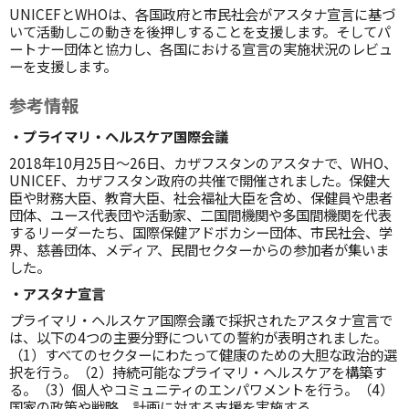
UNICEFとWHOは、各国政府と市民社会がアスタナ宣言に基づ
いて活動しこの動きを後押しすることを支援します。そしてパ
ートナー団体と協力し、各国における宣言の実施状況のレビュ
ーを支援します。
参考情報
・プライマリ・ヘルスケア国際会議
2018年10月25日～26日、カザフスタンのアスタナで、WHO、
UNICEF、カザフスタン政府の共催で開催されました。保健大
臣や財務大臣、教育大臣、社会福祉大臣を含め、保健員や患者
団体、ユース代表団や活動家、二国間機関や多国間機関を代表
するリーダーたち、国際保健アドボカシー団体、市民社会、学
界、慈善団体、メディア、民間セクターからの参加者が集いま
した。
・アスタナ宣言
プライマリ・ヘルスケア国際会議で採択されたアスタナ宣言で
は、以下の4つの主要分野についての誓約が表明されました。
（1）すべてのセクターにわたって健康のための大胆な政治的選
択を行う。（2）持続可能なプライマリ・ヘルスケアを構築す
る。（3）個人やコミュニティのエンパワメントを行う。（4）
国家の政策や戦略、計画に対する支援を実施する。