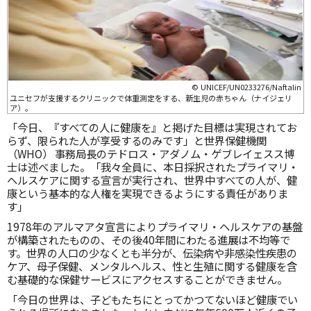
© UNICEF/UN0233276/Naftalin
ユニセフが支援するクリニックで体重測定をする、新生児の赤ちゃん（ナイジェリ
ア）。
「今日、『すべての人に健康を』と掲げた目標は実現されてお
らず、限られた人が享受するのみです」と世界保健機関
（WHO） 事務局長のテドロス・アダノム・ゲブレイェスス博
士は述べました。「我々全員に、本日採択されたプライマリ・
ヘルスケアに関する宣言が実行され、世界中すべての人が、健
康という基本的な人権を実現できるようにする責任がありま
す」
1978年のアルマアタ宣言によりプライマリ・ヘルスケアの基盤
が構築されたものの、その後40年間にわたる進展は不均等で
す。世界の人口の少なくとも半分が、伝染病や非感染性疾患の
ケア、母子保健、メンタルヘルス、性と生殖に関する健康を含
む基礎的な保健サービスにアクセスすることができません。
「今日の世界は、子どもたちにとってかつてないほど健康でい