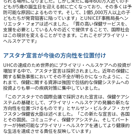
られる場所になりました。しかし未だに毎年600万人近くの子
どもが5歳の誕生日を迎える前に亡くなっており、その多くは予
防可能な原因によるものです。そして、1億5,000万人以上の子
どもたちが発育阻害に陥っています」とUNICEF事務局長ヘン
リエッタ・フォアは述べました。「質の高い保健サービスを、
支援を必要としている人々の近くで提供することで、国際社会
はこの現状を変えることができます。これこそがプライマリ・
ヘルスケアです」
アスタナ宣言が今後の方向性を位置付け
UHCの達成のため世界的にプライマリ・ヘルスケアへの投資が
増加する中で、アスタナ宣言は採択されました。近年の保健に
関する緊急事態においてその不全が明らかになったように、こ
れまで、保健に関する資源は強固で包括的な保健システムへの
投資よりも単一の疾病対策に集中していました。
「このアスタナでの国際会議で採択された宣言は、保健ケアシ
ステムの基礎として、プライマリ・ヘルスケアの発展の新たな
方向性を位置づけるものです」とヤルザン・ビルタノフ・カザ
フスタン保健省大臣は述べました。「この新たな宣言は、各国
とその国民、コミュニティ、保健ケアシステム、そしてパート
ナーが持続可能なプライマリ・ヘルスケアを通してより健康的
な生活を達成させる責任を反映しています」