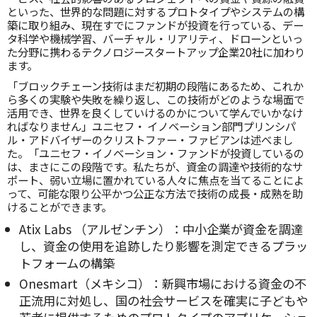
といった、世界的な問題に対するプロトタイプやシステムの構
築に取り組み、現在すでにファンドが投資を行っている、デー
タ科学や機械学習、バーチャル・リアリティ、ドローンといっ
た分野に携わるテクノロジースタートアップ企業20社に加わり
ます。
「ブロックチェーン技術はまだ初期の段階にあるため、これか
ら多くの実験や失敗を繰り返し、この技術がどのような場面で
活用でき、世界を良くしていけるのかについて学んでいかなけ
ればなりません」ユニセフ・ イノベーション部門プリンシパ
ル・アドバイザーのクリストファー・ファビアンは述べまし
た。「ユニセフ・イノベーション・ファンドが投資しているの
は、まさにこの段階です。私たちが、資金の調達や技術的なサ
ポート、弱い立場に置かれている人々に焦点を当てることによ
って、可能な限り公平かつ公正な方法で技術の成長・成熟を助
けることができます。
Atix Labs （アルゼンチン）：中小企業が資金を調達
し、資金の使用を追跡したり影響を測定できるプラッ
トフォームの構築
Onesmart（メキシコ）：新興市場における資金の不
正流用に対処し、国の社会サービスを確実に子どもや