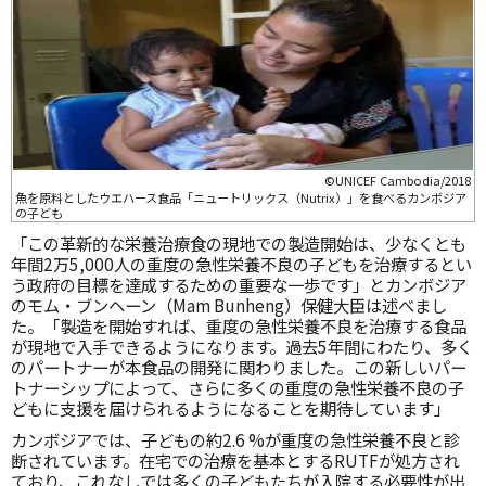
©UNICEF Cambodia/2018
魚を原料としたウエハース食品「ニュートリックス（Nutrix）」を食べるカンボジア
の子ども
「この革新的な栄養治療食の現地での製造開始は、少なくとも
年間2万5,000人の重度の急性栄養不良の子どもを治療するとい
う政府の目標を達成するための重要な一歩です」とカンボジア
のモム・ブンヘーン（Mam Bunheng）保健大臣は述べまし
た。「製造を開始すれば、重度の急性栄養不良を治療する食品
が現地で入手できるようになります。過去5年間にわたり、多く
のパートナーが本食品の開発に関わりました。この新しいパー
トナーシップによって、さらに多くの重度の急性栄養不良の子
どもに支援を届けられるようになることを期待しています」
カンボジアでは、子どもの約2.6 %が重度の急性栄養不良と診
断されています。在宅での治療を基本とするRUTFが処方され
ており、これなしでは多くの子どもたちが入院する必要性が出