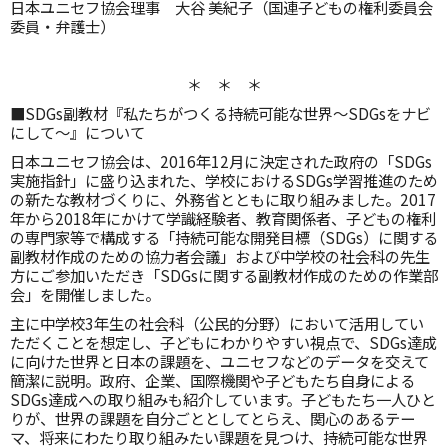
日本ユニセフ協会理事 大谷 美紀子（国連子どもの権利委員会
委員・弁護士）
＊ ＊ ＊
■SDGs副教材『私たちがつくる持続可能な世界～SDGsをナビ
にして～』について
日本ユニセフ協会は、2016年12月に決定された政府の「SDGs
実施指針」に盛り込まれた、学校におけるSDGs学習推進のため
の新たな教材づくりに、外務省とともに取り組みました。2017
年から2018年にかけて学識経験者、教育関係者、子どもの権利
の専門家等で構成する「持続可能な開発目標（SDGs）に関する
副教材作成のための協力者会議」および中学校の社会科の先生
方にご参加いただき「SDGsに関する副教材作成のための作業部
会」を開催しました。
主に中学校3年生の社会科（公民的分野）において活用してい
ただくことを想定し、子どもにわかりやすい視点で、SDGs達成
に向けた世界と日本の課題を、ユニセフなどのデータを交えて
簡潔に説明。政府、企業、国際機関や子どもたち自身による
SDGs達成への取り組みも紹介しています。子どもたち一人ひと
りが、世界の課題を自分ごととしてとらえ、関心のあるテー
マ、将来にわたり取り組みたい課題を見つけ、持続可能な世界