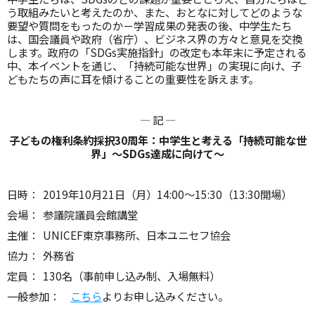
う取組みたいと考えたのか、また、おとなに対してどのような
要望や質問をもったのか－学習成果の発表の後、中学生たち
は、国会議員や政府（省庁）、ビジネス界の方々と意見を交換
します。政府の「SDGs実施指針」の改定も本年末に予定される
中、本イベントを通じ、「持続可能な世界」の実現に向け、子
どもたちの声に耳を傾けることの重要性を訴えます。
― 記 ―
子どもの権利条約採択30周年：中学生と考える「持続可能な世
界」～SDGs達成に向けて～
日時： 2019年10月21日（月）14:00～15:30（13:30開場）
会場： 参議院議員会館講堂
主催： UNICEF東京事務所、日本ユニセフ協会
協力： 外務省
定員： 130名（事前申し込み制、入場無料）
一般参加：
こちら
よりお申し込みください。