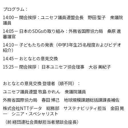
プログラム：
14:00－ 開会挨拶：ユニセフ議員連盟会長 野田 聖子 衆議院
議員
14:05－ 日本のSDGsの取り組み：外務省国際協力局 桑原 進
審議官
14:10－ 子どもたちの発表（中学3年生25名程度およびビデオ
紹介）
14:45－ おとなとの意見交換
15:25－ 閉会挨拶： 日本ユニセフ協会理事 大谷 美紀子
おとなとの意見交換 登壇者（順不同）：
ユニセフ議員連盟 牧島 かれん 衆議院議員
外務省国際協力局 春田 博己 地球規模課題総括課課長補佐
株式会社NTTデータ 総務部 サステナビリティ担当 金田 晃
一 シニア・スペシャリスト
（前 経団連社会貢献担当者懇談会座長）