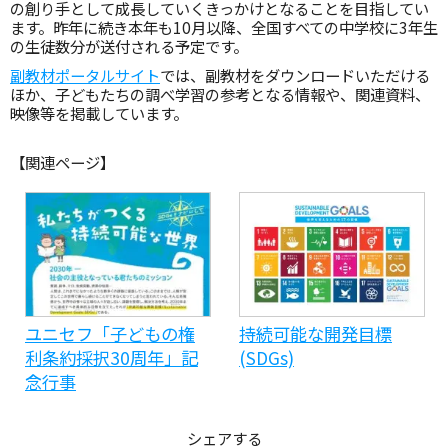
の創り手として成長していくきっかけとなることを目指してい
ます。昨年に続き本年も10月以降、全国すべての中学校に3年生
の生徒数分が送付される予定です。
副教材ポータルサイト
では、副教材をダウンロードいただける
ほか、子どもたちの調べ学習の参考となる情報や、関連資料、
映像等を掲載しています。
【関連ページ】
ユニセフ「子どもの権
持続可能な開発目標
利条約採択30周年」記
(SDGs)
念行事
シェアする