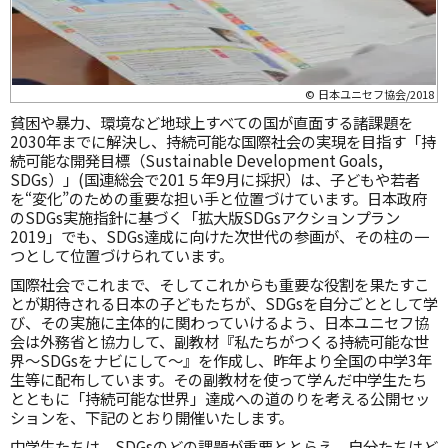
© 日本ユニセフ協会/2018
貧困や暴力、環境など地球上すべての国が直面する諸課題を
2030年までに解決し、持続可能な国際社会の実現を目指す「持
続可能な開発目標（Sustainable Development Goals,
SDGs）」(国連総会で201５年9月に採択）は、子どもや若者
を“変化”のための重要な担い手と位置づけています。日本政府
のSDGs実施指針に基づく「拡大版SDGsアクションプラン
2019」でも、SDGs達成に向けた次世代の参画が、その柱の一
つとして位置づけられています。
国際社会でこれまで、そしてこれからも重要な役割を果たすこ
とが期待される日本の子どもたちが、SDGsを自分ごととして学
び、その実施に主体的に関わっていけるよう、日本ユニセフ協
会は外務省と協力して、副教材『私たちがつくる持続可能な世
界～SDGsをナビにして～』を作成し、昨年より全国の中学3年
生等に配布しています。その副教材を使って学んだ中学生たち
とともに「持続可能な世界」達成への道のりを考える公開セッ
ションを、下記のとおり開催いたします。
中学生たちは、SDGsのどの課題が重要ととらえ、自分たちはど