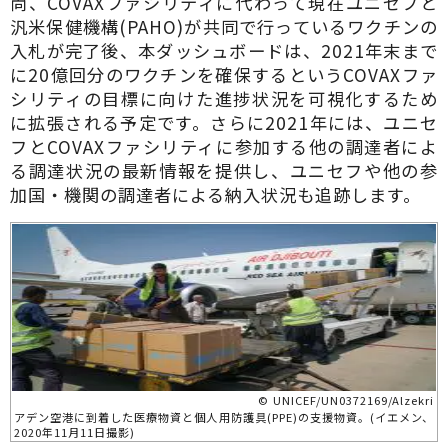
尚、COVAXファシリティに代わって現在ユニセフと
汎米保健機構(PAHO)が共同で行っているワクチンの
入札が完了後、本ダッシュボードは、2021年末まで
に20億回分のワクチンを確保するというCOVAXファ
シリティの目標に向けた進捗状況を可視化するため
に拡張される予定です。さらに2021年には、ユニセ
フとCOVAXファシリティに参加する他の調達者によ
る調達状況の最新情報を提供し、ユニセフや他の参
加国・機関の調達者による納入状況も追跡します。
© UNICEF/UN0372169/Alzekri
アデン空港に到着した医療物資と個人用防護具(PPE)の支援物資。(イエメン、
2020年11月11日撮影)