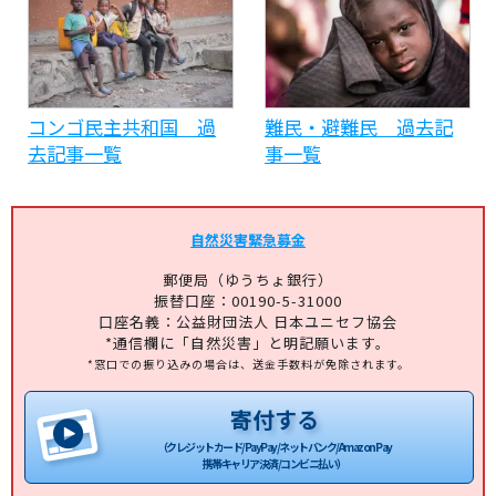
コンゴ民主共和国 過
難民・避難民 過去記
去記事一覧
事一覧
自然災害緊急募金
郵便局（ゆうちょ銀行）
振替口座：00190-5-31000
口座名義：公益財団法人 日本ユニセフ協会
*通信欄に「自然災害」と明記願います。
*窓口での振り込みの場合は、送金手数料が免除されます。
寄付する
（クレジットカード/PayPay/ネットバンク/Amazon Pay
携帯キャリア決済/コンビニ払い）