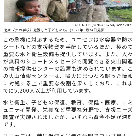
© UNICEF/UN0466754/Benekire
北キブ州の学校に避難した子どもたち。(2021年5月24日撮影)
この危機に対応するため、ユニセフは水容器や防水
シートなどの支援物資を手配しているほか、極めて
重要な水と衛生設備も提供しています。また、人々
が無料のショートメッセージで閲覧できる火山関連
の情報提供センターの設置も進められています。こ
の火山情報センターは、噴火にまつわる誤った情報
に対処する上で重要な役割を果たしており、これま
でに5,200人以上が利用しています。
水と衛生、子どもの保護、教育、保健・医療、コミ
ュニティ開発、栄養など重要な分野で、支援ニーズ
調査が実施されましたが、いずれも資金不足が深刻
です。
ユニセフは、特に保健と栄養の分野でコンゴ民主共