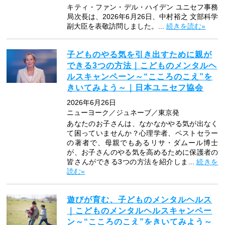
キティ・ファン・デル・ハイデン ユニセフ事務
局次長は、2026年6月26日、中村裕之 文部科学
副大臣を表敬訪問しました。...
続きを読む»
子どものやる気を引き出すために親が
できる3つの方法｜こどものメンタルヘ
ルスキャンペーン～“こころのこえ”を
きいてみよう～｜日本ユニセフ協会
2026年6月26日
ニューヨーク／ジュネーブ／東京発
あなたのお子さんは、なかなかやる気が出なく
て困っていませんか？心理学者、ベストセラー
の著者で、母親でもあるリサ・ダムール博士
が、お子さんのやる気を高めるために保護者の
皆さんができる3つの方法を紹介しま...
続きを
読む»
遊びが育む、子どものメンタルヘルス
｜こどものメンタルヘルスキャンペー
ン～“こころのこえ”をきいてみよう～