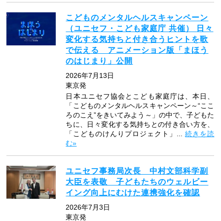
こどものメンタルヘルスキャンペーン
（ユニセフ・こども家庭庁 共催） 日々
変化する気持ちと付き合うヒントを歌
で伝える アニメーション版「まほう
のはじまり」公開
2026年7月13日
東京発
日本ユニセフ協会とこども家庭庁は、本日、
「こどものメンタルヘルスキャンペーン～“ここ
ろのこえ”をきいてみよう～」の中で、子どもた
ちに、日々変化する気持ちとの付き合い方を、
「こどものけんりプロジェクト」...
続きを読
む»
ユニセフ事務局次長 中村文部科学副
大臣を表敬 子どもたちのウェルビー
イング向上にむけた連携強化を確認
2026年7月3日
東京発