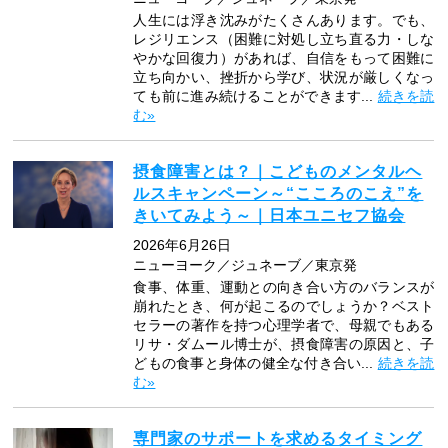
人生には浮き沈みがたくさんあります。でも、
レジリエンス（困難に対処し立ち直る力・しな
やかな回復力）があれば、自信をもって困難に
立ち向かい、挫折から学び、状況が厳しくなっ
ても前に進み続けることができます...
続きを読
む»
摂食障害とは？｜こどものメンタルヘ
ルスキャンペーン～“こころのこえ”を
きいてみよう～｜日本ユニセフ協会
2026年6月26日
ニューヨーク／ジュネーブ／東京発
食事、体重、運動との向き合い方のバランスが
崩れたとき、何が起こるのでしょうか？ベスト
セラーの著作を持つ心理学者で、母親でもある
リサ・ダムール博士が、摂食障害の原因と、子
どもの食事と身体の健全な付き合い...
続きを読
む»
専門家のサポートを求めるタイミング