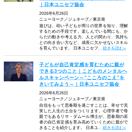
｜日本ユニセフ協会
2026年6月26日
ニューヨーク／ジュネーブ／東京発
遊びは、幼い子どもが周りの世界を知り、理解
するための手段です。楽しんでいる間にも、か
らだの動きや考える力、人との関わり、気持ち
との向き合い方など、成長に欠かせないスキル
を育んでいます。 日本ユニセフ...
続きを読む»
子どもが自己肯定感を育むために親が
できる3つのこと｜こどものメンタルヘ
ルスキャンペーン～“こころのこえ”を
きいてみよう～｜日本ユニセフ協会
2026年6月26日
ニューヨーク／ジュネーブ／東京発
自信をもって思春期を過ごすことは、幸せで充
実した人生の土台をつくります。心理学者で母
親でもあるリサ・ダムール博士が、思春期の若
者の自己肯定感を育み高めていくために親がで
きることを紹介します。 日本ユ...
続きを読む»