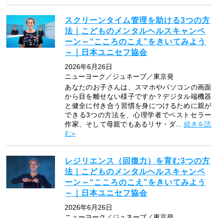
スクリーンタイム管理を助ける3つの方
法｜こどものメンタルヘルスキャンペ
ーン～“こころのこえ”をきいてみよう
～｜日本ユニセフ協会
2026年6月26日
ニューヨーク／ジュネーブ／東京発
あなたのお子さんは、スマホやパソコンの画面
から目を離せない様子ですか？デジタル端機器
と健全に付き合う習慣を身につけるために親が
できる3つの方法を、心理学者でベストセラー
作家、そして母親でもあるリサ・ダ...
続きを読
む»
レジリエンス（回復力）を育む3つの方
法｜こどものメンタルヘルスキャンペ
ーン～“こころのこえ”をきいてみよう
～｜日本ユニセフ協会
2026年6月26日
ニューヨーク／ジュネーブ／東京発