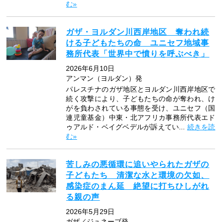
む»
ガザ・ヨルダン川西岸地区 奪われ続
ける子どもたちの命 ユニセフ地域事
務所代表「世界中で憤りを呼ぶべき」
2026年6月10日
アンマン（ヨルダン）発
パレスチナのガザ地区とヨルダン川西岸地区で
続く攻撃により、子どもたちの命が奪われ、け
がを負わされている事態を受け、ユニセフ（国
連児童基金）中東・北アフリカ事務所代表エド
ゥアルド・ベイグベデルが訴えてい...
続きを読
む»
苦しみの悪循環に追いやられたガザの
子どもたち 清潔な水と環境の欠如、
感染症のまん延 絶望に打ちひしがれ
る親の声
2026年5月29日
ガザ／ジュネーブ発