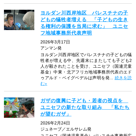
ヨルダン川西岸地区 パレスチナの子
どもの犠牲者増える 「子どもの生き
る権利の保護を当局に求む」 ユニセ
フ地域事務所代表声明
2026年3月17日
アンマン発
ヨルダン川西岸地区でパレスチナの子どもの犠
牲者が増える中、先週末にまたしても子ども2
人が殺されたことを受け、ユニセフ（国連児童
基金）中東・北アフリカ地域事務所代表のエド
ゥアルド・ベイグベデルは声明を発...
続きを読
む»
ガザの復興に子ども・若者の視点を
ユニセフの新たな取り組み 「私たち
が望むガザ」
2026年2月24日
ジュネーブ／エルサレム発
ユニセフ（国連児童基金）パレスチナ事務所広