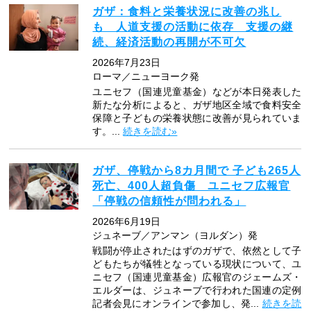
ガザ：食料と栄養状況に改善の兆し
も 人道支援の活動に依存 支援の継
続、経済活動の再開が不可欠
2026年7月23日
ローマ／ニューヨーク発
ユニセフ（国連児童基金）などが本日発表した
新たな分析によると、ガザ地区全域で食料安全
保障と子どもの栄養状態に改善が見られていま
す。...
続きを読む»
ガザ、停戦から8カ月間で 子ども265人
死亡、400人超負傷 ユニセフ広報官
「停戦の信頼性が問われる」
2026年6月19日
ジュネーブ／アンマン（ヨルダン）発
戦闘が停止されたはずのガザで、依然として子
どもたちが犠牲となっている現状について、ユ
ニセフ（国連児童基金）広報官のジェームズ・
エルダーは、ジュネーブで行われた国連の定例
記者会見にオンラインで参加し、発...
続きを読