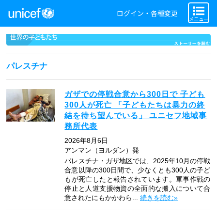
ログイン・各種変更
メニュー
パレスチナ
ガザでの停戦合意から300日で 子ども
300人が死亡 「子どもたちは暴力の終
結を待ち望んでいる」 ユニセフ地域事
務所代表
2026年8月6日
アンマン（ヨルダン）発
パレスチナ・ガザ地区では、2025年10月の停戦
合意以降の300日間で、少なくとも300人の子ど
もが死亡したと報告されています。軍事作戦の
停止と人道支援物資の全面的な搬入について合
意されたにもかかわら...
続きを読む»