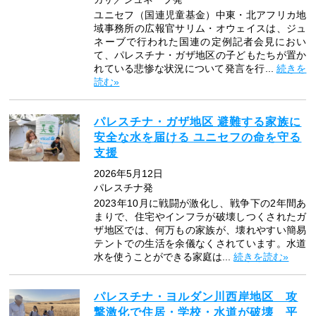
ユニセフ（国連児童基金）中東・北アフリカ地
域事務所の広報官サリム・オウェイスは、ジュ
ネーブで行われた国連の定例記者会見におい
て、パレスチナ・ガザ地区の子どもたちが置か
れている悲惨な状況について発言を行...
続きを
読む»
パレスチナ・ガザ地区 避難する家族に
安全な水を届ける ユニセフの命を守る
支援
2026年5月12日
パレスチナ発
2023年10月に戦闘が激化し、戦争下の2年間あ
まりで、住宅やインフラが破壊しつくされたガ
ザ地区では、何万もの家族が、壊れやすい簡易
テントでの生活を余儀なくされています。水道
水を使うことができる家庭は...
続きを読む»
パレスチナ・ヨルダン川西岸地区 攻
撃激化で住居・学校・水道が破壊 平