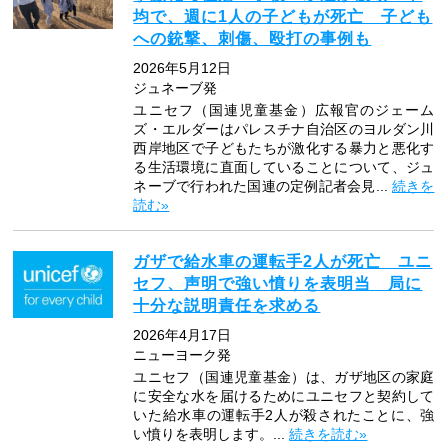
均で、週に1人の子どもが死亡 子ども
への銃撃、刺傷、殴打の事例も
2026年5月12日
ジュネーブ発
ユニセフ（国連児童基金）広報官のジェーム
ズ・エルダーはパレスチナ自治区のヨルダン川
西岸地区で子どもたちが激化する暴力と悪化す
る生活環境に直面していることについて、ジュ
ネーブで行われた国連の定例記者会見...
続きを
読む»
ガザで給水車の運転手2人が死亡 ユニ
セフ、声明で強い憤りを表明当 局に
十分な説明責任を求める
2026年4月17日
ニューヨーク発
ユニセフ（国連児童基金）は、ガザ地区の家庭
に安全な水を届けるためにユニセフと契約して
いた給水車の運転手2人が殺されたことに、強
い憤りを表明します。...
続きを読む»