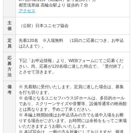
都営浅草線 高輪台駅より 徒歩約 7 分
アクセス
主
（公財）日本ユニセフ協会
催
定
先着120名 ※入場無料 （1回のご応募につき、お申込
員
は2人まで）。
応
下記「お申込情報」より、WEBフォームにてご応募くだ
募
さい。尚、応募が120名様に達した時点で、「受付終了」
方
とさせて頂きます。
法
備
※ 先着順に受付いたします。定員に達した場合は、募集
考
を打ち切ります。
※ 会場となるユニセフハウス1Fホールは、多目的ホール
であり、スクリーンサイズや音響等、設備等通常の映画館
とは異なります。予めご了承ください。
※ 本編上映開始後はお申込済みの方でも途中入場をお断
りする場合がございます。お時間には余裕をもってご来場
いただきますようお願いいたします。
※ 本試写会は、一般の方を対象にしておりますが、報道