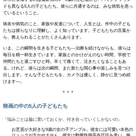
ドも異なる5人の子どもたち。彼らに共通するのは、みな病気を患っ
ているということ。
病名や病気のこと、家族や友達について、人生とは。作中の子ども
たちは彼らなりに理解し、よく知っています。子どもたちの言葉か
ら、教えられることがたくさんあります。
いま、この瞬間を生きる子どもたち---治療を続けながらも、彼らは
毎日を精一杯生きています。家族とのかけがえのない時間、学校で
仲間たちと過ごすひと時。辛くて痛くて、泣きたくなることもあ
る。けれど、彼らは次の瞬間、また新たな関心事や楽しみを見つけ
出します。そんな子どもたちを、カメラは優しく、静かに見つめ続
けます―。
＊＊＊
映画の中の5人の子どもたち
「悩みごとは脇に置いておくか、付き合っていくしかないの」
お芝居が大好きな9歳の女の子アンブル。彼女には可愛い水色の
リュックが欠かせません。彼女は動脈性肺高血圧症を患い、狭