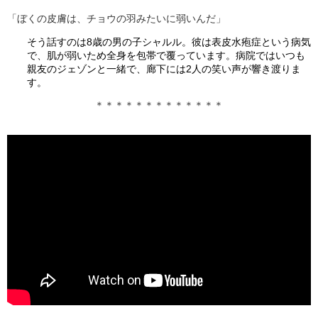
「ぼくの皮膚は、チョウの羽みたいに弱いんだ」
そう話すのは8歳の男の子シャルル。彼は表皮水疱症という病気
で、肌が弱いため全身を包帯で覆っています。病院ではいつも
親友のジェゾンと一緒で、廊下には2人の笑い声が響き渡りま
す。
＊＊＊＊＊＊＊＊＊＊＊＊＊