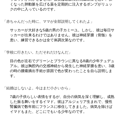
くなった肺動脈を広げる薬を定期的に注入するポンプがリュッ
クの中に入っているのです。
「赤ちゃんだった時に、ママが全部説明してくれたよ」
サッカーが大好きな5歳の男の子カミーユ。しかし、彼は毎日サ
ッカーが出来るわけではありません。彼は神経芽腫（骨髄）を
患い、練習できるかは全て体調次第なのです。
「学校に行きたい。ただそれだけなんだ」
目の色が左右でグリーンとブラウンに異なる8歳の少年テュデュ
アル。彼は胸腔内の交感神経から発生した神経芽腫を患い、3歳
の時の腫瘍摘出手術が原因で色が変わったことを自ら説明しま
す。
「結婚はしないよ。今はまだ小さいから」
7歳の子供らしい表情をするが、自分の病気を深く理解し、成熟
した振る舞いをするイマド。彼はアルジェリア生まれで、慢性
腎臓病で数年前にフランスに移住してきました。病気を除けば
イマドもまた、どこにでもいる少年なのです。