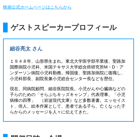
映画公式ホームページはこちらから
ゲストスピーカープロフィール
細谷亮太 さん
１９４８年、山形県生まれ。東北大学医学部卒業後、聖路加
国際病院小児科、米国テキサス大学総合癌研究所M・D・ア
ンダーソン病院小児科勤務。帰国後、聖路加病院に復職し、
小児科部長、副院長兼小児総合センター長などを歴任。
現在、同病院顧問、細谷医院院長。小児がんや心臓病などの
子らのための「そらぷちキッズキャンプ」代表理事。「小児
病棟の四季」 （岩波現代文庫）など多数著書。エッセイス
ト、俳人、絵本作家として、患者である子ら、亡くなった子
らからのメッセージを人々に伝えてきた。