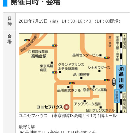
開催日時・会場
日
2019年7月19日（金） 14：30−16：40 （14：00開場）
時
会
場
ユニセフハウス (東京都港区高輪4-6-12) 1階ホール
最寄り駅
JR 品川駅西口（高輪口）より徒歩約 7 分