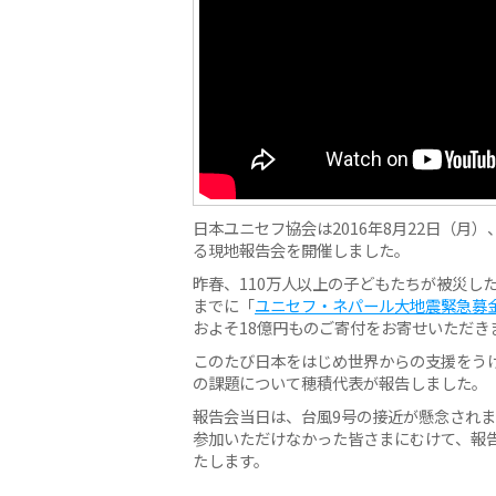
日本ユニセフ協会は2016年8月22日（
る現地報告会を開催しました。
昨春、110万人以上の子どもたちが被災し
までに「
ユニセフ・ネパール大地震緊急募
およそ18億円ものご寄付をお寄せいただき
このたび日本をはじめ世界からの支援をう
の課題について穂積代表が報告しました。
報告会当日は、台風9号の接近が懸念され
参加いただけなかった皆さまにむけて、報
たします。