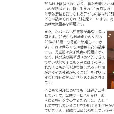
70％以上削減されており、年々改善しつつ
いのが現状です。特に生まれて1ヵ月以内
と予防接種を受けられる子どもの数は約9
どもの数はそれぞれ3割を超えています。
良は大変重要な課題です。
また、ネパールは児童婚が非常に多い
国です。20歳から49歳までの女性の
49%が18歳になる前に結婚していま
す。これは世界でも10番目に高い数字
です。児童婚は女子教育の問題だけで
なく、低発達の悪循環（身体的に成人
でない状態で子どもを産めばその産ま
れた子どもが低発達で生まれる可能性
が高くその連鎖が続くこと）を作り出
すなど発達の観点からも悪影響を与え
ます。
子どもの保護についても、課題が山積
しています。公共サービスを受け、あ
らゆる権利を享受するためには、人と
して存在していることを証明する出生届が必
ていません。過酷な児童労働をしている子ど