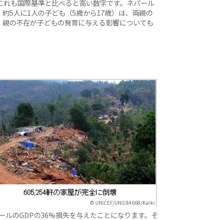
これも国際基準と比べると高い数字です。ネパール
約5人に1人の子ども（5歳から17歳）は、両親の
。親の不在が子どもの発育に与える影響についても
© UNICEF/UNI184668/Karki
パールのGDPの36%損失を与えたことになります。そ