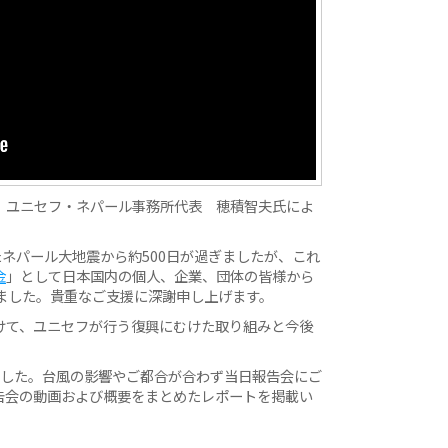
月）、ユニセフ・ネパール事務所代表 穂積智夫氏によ
たネパール大地震から約500日が過ぎましたが、これ
金
」として日本国内の個人、企業、団体の皆様から
ました。貴重なご支援に深謝申し上げます。
けて、ユニセフが行う復興にむけた取り組みと今後
ました。台風の影響やご都合が合わず当日報告会にご
告会の動画および概要をまとめたレポートを掲載い