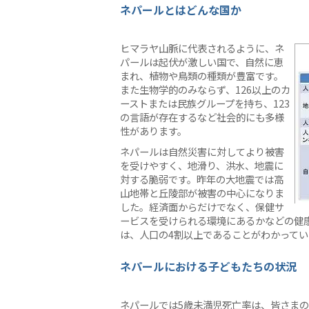
ネパールとはどんな国か
ヒマラヤ山脈に代表されるように、ネ
パールは起伏が激しい国で、自然に恵
まれ、植物や鳥類の種類が豊富です。
また生物学的のみならず、126以上のカ
ーストまたは民族グループを持ち、123
の言語が存在するなど社会的にも多様
性があります。
ネパールは自然災害に対してより被害
を受けやすく、地滑り、洪水、地震に
対する脆弱です。昨年の大地震では高
山地帯と丘陵部が被害の中心になりま
した。経済面からだけでなく、保健サ
ービスを受けられる環境にあるかなどの健
は、人口の4割以上であることがわかってい
ネパールにおける子どもたちの状況
ネパールでは5歳未満児死亡率は、皆さまの