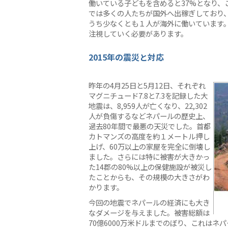
働いている子どもを含めると37%となり、
では多くの人たちが国外へ出稼ぎしており、
うち少なくとも１人が海外に働いています
注視していく必要があります。
2015年の震災と対応
昨年の4月25日と5月12日、それぞれ
マグニチュード7.8と7.3を記録した大
地震は、8,959人が亡くなり、22,302
人が負傷するなどネパールの歴史上、
過去80年間で最悪の天災でした。首都
カトマンズの高度を約１メートル押し
上げ、60万以上の家屋を完全に倒壊し
ました。さらには特に被害が大きかっ
た14郡の80%以上の保健施設が被災し
たことからも、その規模の大きさがわ
かります。
今回の地震でネパールの経済にも大き
なダメージを与えました。被害総額は
70億6000万米ドルまでのぼり、これはネ