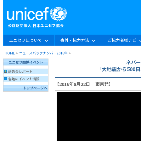
ユニセフについて
寄付・協力方法
ご協力者様ナビ
HOME
>
ニュースバックナンバー2016年
>
ネパー
ユニセフ関係イベント
「大地震から500
報告会レポート
各地のイベント情報
【2016年8月22日 東京発】
トップページへ