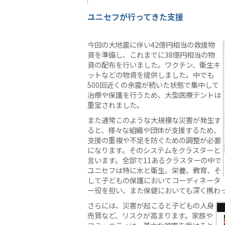
ユニセフが行ってきた支援
今回の大地震に伴い42億円相当の救援物
資を準備し、これまでに38億円相当の物
資の配布を行いました。ワクチン、衛生キ
ットなどの物資を提供しました。中でも
500回近くの余震が続いた状態で集中して
治療や保護を行うため、大型医療テントは
重宝されました。
また通常このような大規模な災害が発生す
ると、様々な組織や団体が支援するため、
支援の重複や不足を防ぐための調整が必要
になります。そのシステムをクラスターと
言います。全部で11あるクラスターの中で
ユニセフは特に水と衛生、栄養、教育、そ
して子どもの保護においてコーディネータ
ー役を担い、また保健においても深く携わ
さらには、災害が起こると子どもの人身
売買など、リスクが高まります。家族や