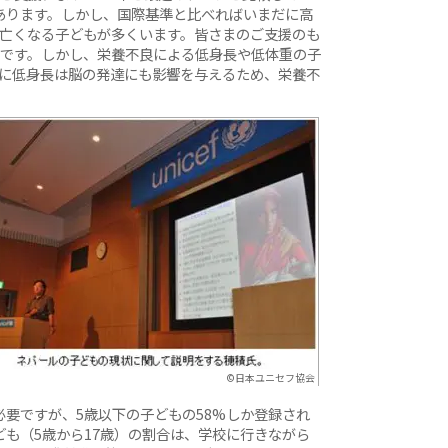
あります。しかし、国際基準と比べればいまだに高
に亡くなる子どもが多くいます。皆さまのご支援のも
割です。しかし、栄養不良による低身長や低体重の子
特に低身長は脳の発達にも影響を与えるため、栄養不
©日本ユニセフ協会
要ですが、5歳以下の子どもの58%しか登録され
も（5歳から17歳）の割合は、学校に行きながら