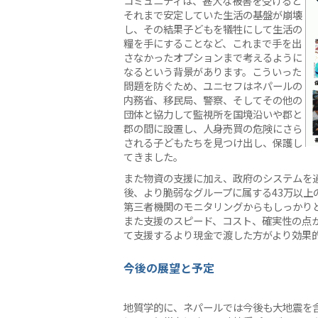
コミュニティは、甚大な被害を受けると
それまで安定していた生活の基盤が崩壊
し、その結果子どもを犠牲にして生活の
糧を手にすることなど、これまで手を出
さなかったオプションまで考えるように
なるという背景があります。こういった
問題を防ぐため、ユニセフはネパールの
内務省、移民局、警察、そしてその他の
団体と協力して監視所を国境沿いや郡と
郡の間に設置し、人身売買の危険にさら
される子どもたちを見つけ出し、保護し
てきました。
また物資の支援に加え、政府のシステムを
後、より脆弱なグループに属する43万以上
第三者機関のモニタリングからもしっかり
また支援のスピード、コスト、確実性の点
て支援するより現金で渡した方がより効果
今後の展望と予定
地質学的に、ネパールでは今後も大地震を