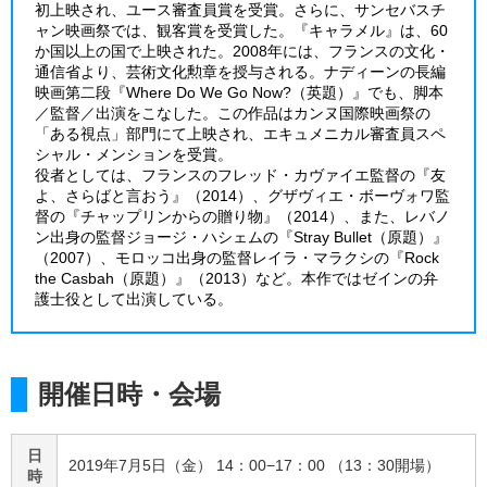
初上映され、ユース審査員賞を受賞。さらに、サンセバスチ
ャン映画祭では、観客賞を受賞した。『キャラメル』は、60
か国以上の国で上映された。2008年には、フランスの文化・
通信省より、芸術文化勲章を授与される。ナディーンの長編
映画第二段『Where Do We Go Now?（英題）』でも、脚本
／監督／出演をこなした。この作品はカンヌ国際映画祭の
「ある視点」部門にて上映され、エキュメニカル審査員スペ
シャル・メンションを受賞。
役者としては、フランスのフレッド・カヴァイエ監督の『友
よ、さらばと言おう』（2014）、グザヴィエ・ボーヴォワ監
督の『チャップリンからの贈り物』（2014）、また、レバノ
ン出身の監督ジョージ・ハシェムの『Stray Bullet（原題）』
（2007）、モロッコ出身の監督レイラ・マラクシの『Rock
the Casbah（原題）』（2013）など。本作ではゼインの弁
護士役として出演している。
開催日時・会場
日
2019年7月5日（金） 14：00−17：00 （13：30開場）
時