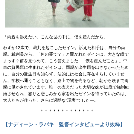
「両親を訴えたい。こんな世の中に、僕を産んだから」
わずか12歳で、裁判を起こしたゼイン。訴えた相手は、自分の両
親。裁判長から、「何の罪で？」と聞かれたゼインは、大きな瞳で
まっすぐ前を見つめて、こう答えました─「僕を産んだこと」。中
東の貧民窟に生まれたゼインは、両親が出生届を出さなかったため
に、自分の誕生日も知らず、法的には社会に存在すらしていませ
ん。学校へ通うこともなく、路上で物を売るなど、朝から晩まで両
親に働かされています。唯一の支えだった大切な妹が11歳で強制結
婚させられ、怒りと悲しみから家を出たゼインを待っていたのは、
大人たちが作った、さらに過酷な“現実”でした―。
＊＊＊＊＊＊＊＊＊＊＊＊＊
【ナディーン・ラバキ―監督インタビューより抜粋】