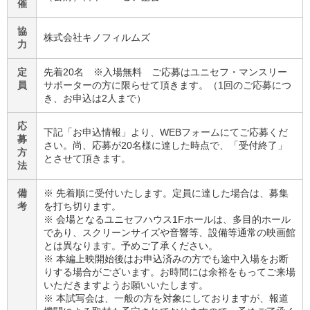
催
協
株式会社キノフィルムズ
力
定
先着20名 ※入場無料 ご応募はユニセフ・マンスリー
員
サポーターの方に限らせて頂きます。（1回のご応募につ
き、お申込は2人まで）
応
下記「お申込情報」より、WEBフォームにてご応募くだ
募
さい。尚、応募が20名様に達した時点で、「受付終了」
方
とさせて頂きます。
法
備
※ 先着順に受付いたします。定員に達した場合は、募集
考
を打ち切ります。
※ 会場となるユニセフハウス1Fホールは、多目的ホール
であり、スクリーンサイズや音響等、設備等通常の映画館
とは異なります。予めご了承ください。
※ 本編上映開始後はお申込済みの方でも途中入場をお断
りする場合がございます。お時間には余裕をもってご来場
いただきますようお願いいたします。
※ 本試写会は、一般の方を対象にしておりますが、報道