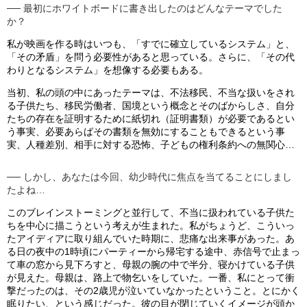
── 最初にホワイトボードに書き出したのはどんなテーマでした
か？
私が映画を作る時はいつも、「すでに確立しているシステム」と、
「その矛盾」を問う必要性があると思っている。さらに、「その代
わりとなるシステム」を想像する必要もある。
当初、私の頭の中にあったテーマは、不法移民、不当な扱いをされ
る子供たち、移民労働者、国境という概念とそのばからしさ、自分
たちの存在を証明するために紙切れ（証明書類）が必要であるとい
う事実、必要あらばその書類を無効にすることもできるという事
実、人種差別、相手に対する恐怖、子どもの権利条約への無関心…
── しかし、あなたは今回、幼少時代に焦点を当てることにしまし
たよね…
このブレインストーミングと並行して、不当に扱われている子供た
ちを中心に描こうという考えが生まれた。私がちょうど、こういっ
たアイディアに取り組んでいた時期に、悲痛な出来事があった。あ
る日の夜中の1時頃にパーティーから帰宅する途中、赤信号で止まっ
て車の窓から見下ろすと、母親の腕の中で半分、寝かけている子供
が見えた。母親は、路上で物乞いをしていた。一番、私にとって衝
撃だったのは、その2歳児が泣いていなかったということ。とにかく
眠りたい、という感じだった。彼の目が閉じていくイメージが頭か