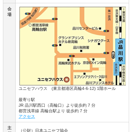
会
場
ユニセフハウス (東京都港区高輪4-6-12) 1階ホール
最寄り駅
JR 品川駅西口（高輪口）より徒歩約 7 分
都営浅草線 高輪台駅より 徒歩約 7 分
アクセス
主
（公財）日本ユニセフ協会