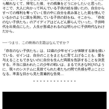
ら離れなくて、帰宅した後、その残像をどうにかしたいと思った。
そこで、大人に向かって叫んでいる子供の絵を描いたの。自分から
すべての権利を奪っていく世の中に自分を産み落とした親を憎んで
いるかのように親を罵倒している子供の顔をね。そこから、『存在
のない子供たち』のアイディアはどんどん膨らんでいった。子供時
代を出発点にした。人生が形成されるのは明らかに子供時代なわけ
だから。
── つまり、この映画の主題はなんですか？
『存在のない子供たち』は、12歳の少年ゼインが体験する旅を描い
ている。ゼインは、自分のことをまともに育て上げることも、愛を
与えることもできないのに自分を生んだ両親を告訴することを決意
する。不当に扱われたこの少年の戦いは、まるで大きな叫びのよう
に、我々のシステムに見捨てられた者たちの間で共感を呼ぶことに
なる。率直な目から見た普遍的な告発…
＊＊＊＊＊＊＊＊＊＊＊＊＊