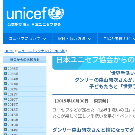
ユニセフについて
寄付・協力方法
ご協力者様ナビ
HOME
>
ニュースバックナンバー2015年
>
協会からのお知らせ
2026年
『世界手洗い
2025年
ダンサーの森山開次さんが
2024年
2023年
子どもたちと「世界
2022年
2021年
2020年
【2015年10月30日 東京発】
2019年
ユニセフなどが定めた『世界手洗いの日』だ
2018年
2017年
たちが楽しく正しい手洗いを学ぶイベント
2016年
2015年
ダンサー森山開次さんと輪になってダ
2014年