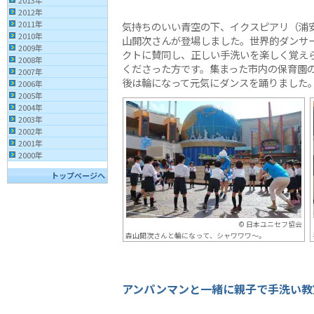
2013年
2012年
2011年
気持ちのいい青空の下、イクスピアリ（浦
2010年
山開次さんが登場しました。世界的ダンサ
2009年
クトに賛同し、正しい手洗いを楽しく覚え
2008年
くださった方です。集まった市内の保育園
2007年
後は輪になって元気にダンスを踊りました
2006年
2005年
2004年
2003年
2002年
2001年
2000年
トップページへ
© 日本ユニセフ協会
森山開次さんと輪になって、シャワワワ～。
アンパンマンと一緒に親子で手洗い教