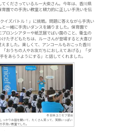
してくださっているルー大柴さん。今年は、香川県
保育園での手洗い教室と精力的に正しい手洗いを伝
いクイズバトル！」に挑戦。問題に答えながら手洗い
んと一緒に手洗いダンスを踊りました。保育園で
エプロンシアターや紙芝居でばい菌のこと、衛生の
つけた子どもたちは、ルーさんが登場すると大喜び
覚えました。楽しくて、アンコールもおこった香川
、「おうちの人やお友だちにおしえてあげる」「ダ
く手をあらうようにする」と話してくれました。
© 日本ユニセフ協会
しっかりお話を聞いて、たくさん笑って、笑顔いっぱい
の手洗い教室でした。