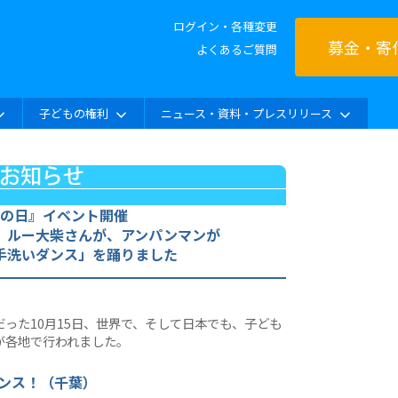
ログイン・各種変更
募金・寄
よくあるご質問
子どもの権利
ニュース・資料・プレスリリース
の日』イベント開催
、ルー大柴さんが、アンパンマンが
手洗いダンス」を踊りました
った10月15日、世界で、そして日本でも、子ども
が各地で行われました。
ンス！（千葉）