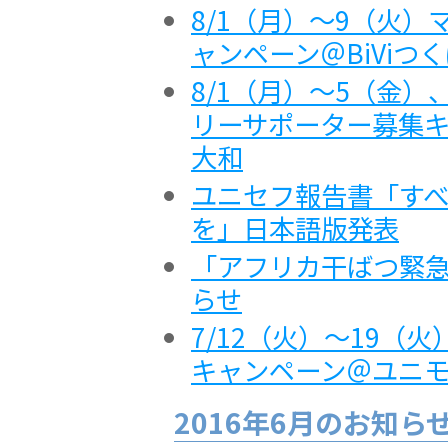
8/1（月）～9（火
ャンペーン＠BiViつ
8/1（月）～5（金）
リーサポーター募集
大和
ユニセフ報告書「す
を」日本語版発表
「アフリカ干ばつ緊
らせ
7/12（火）～19（
キャンペーン＠ユニ
2016年6月のお知ら