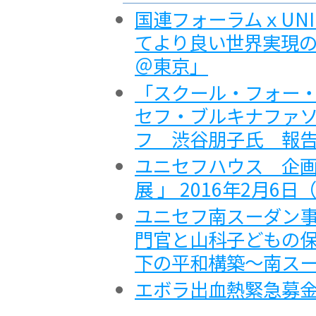
国連フォーラムｘUNI
てより良い世界実現
＠東京」
「スクール・フォー・
セフ・ブルキナファソ
フ 渋谷朋子氏 報
ユニセフハウス 企画
展 」 2016年2月6
ユニセフ南スーダン事
門官と山科子どもの保
下の平和構築～南ス
エボラ出血熱緊急募