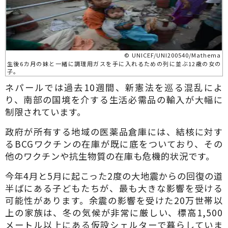
© UNICEF/UNI200540/Mathema
生後6カ月の妹と一緒に調理用ガスを手に入れるための列に並ぶ12歳の女の
子。
ネパールでは過去10週間、新憲法を巡る混乱によ
り、南部の国境を介する生活必需品の輸入が大幅に
制限されています。
政府が所有する地域の医薬品倉庫には、結核に対す
るBCGワクチンの在庫が既に底をついており、その
他のワクチンや抗生物質の在庫も危機的状況です。
今年4月と5月に起こった2度の大地震からの回復の道
半ばにある子どもたちが、最も大きな影響を受ける
可能性があります。余震の影響を受けた20万世帯以
上の家族は、冬の気候が非常に厳しい、標高1,500
メートル以上にある仮設シェルターで暮らしていま