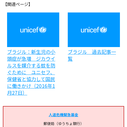
【関連ページ】
ブラジル：新生児の小
ブラジル 過去記事一
頭症が急増 ジカウイ
覧
ルスを媒介する蚊を防
ぐために ユニセフ、
保健省と協力して国民
に働きかけ（2016年1
月27日）
人道危機緊急募金
郵便局（ゆうちょ銀行）