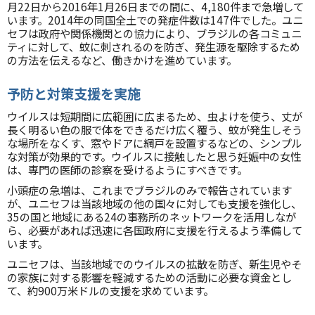
月22日から2016年1月26日までの間に、4,180件まで急増して
います。2014年の同国全土での発症件数は147件でした。ユニ
セフは政府や関係機関との協力により、ブラジルの各コミュニ
ティに対して、蚊に刺されるのを防ぎ、発生源を駆除するため
の方法を伝えるなど、働きかけを進めています。
予防と対策支援を実施
ウイルスは短期間に広範囲に広まるため、虫よけを使う、丈が
長く明るい色の服で体をできるだけ広く覆う、蚊が発生しそう
な場所をなくす、窓やドアに網戸を設置するなどの、シンプル
な対策が効果的です。ウイルスに接触したと思う妊娠中の女性
は、専門の医師の診察を受けるようにすべきです。
小頭症の急増は、これまでブラジルのみで報告されています
が、ユニセフは当該地域の他の国々に対しても支援を強化し、
35の国と地域にある24の事務所のネットワークを活用しなが
ら、必要があれば迅速に各国政府に支援を行えるよう準備して
います。
ユニセフは、当該地域でのウイルスの拡散を防ぎ、新生児やそ
の家族に対する影響を軽減するための活動に必要な資金とし
て、約900万米ドルの支援を求めています。