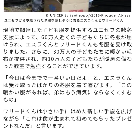
© UNICEF Syria/Aleppo//2016/Khouder Al-Issa
ユニセフから支給された冬服を嬉しそうに着るエスラくんとワリードくん
現地で調達した子ども服を提供するユニセフの越冬
支援によって、60万人近くの子どもたちに冬服が届
けられ、エスラくんとワリードくんも冬服を受け取
りました。さらに、30万人の子どもたちに暖かい毛
布が提供され、約10万人の子どもたちが暖房の備わ
った教室で勉強することができています。
「今日は今までで一番いい日だよ」と、エスラくん
は受け取ったばかりの冬服を着て喜びます。「この
暖かい服があれば、弟はもう病気にならなくてすむ
もの」
ワリードくんは小さい手にはめた新しい手袋を広げ
ながら「これは僕が生まれて初めてもらったプレゼ
ントなんだ」と言います。