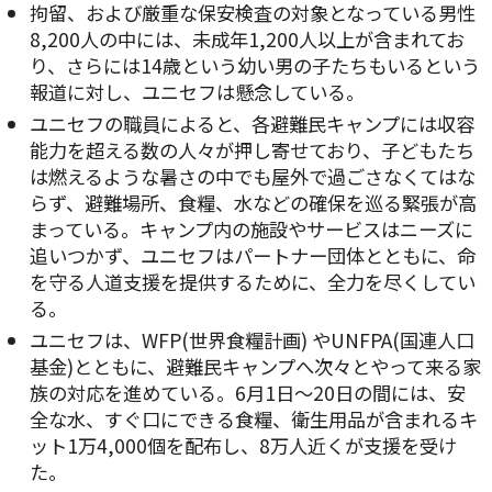
拘留、および厳重な保安検査の対象となっている男性
8,200人の中には、未成年1,200人以上が含まれてお
り、さらには14歳という幼い男の子たちもいるという
報道に対し、ユニセフは懸念している。
ユニセフの職員によると、各避難民キャンプには収容
能力を超える数の人々が押し寄せており、子どもたち
は燃えるような暑さの中でも屋外で過ごさなくてはな
らず、避難場所、食糧、水などの確保を巡る緊張が高
まっている。キャンプ内の施設やサービスはニーズに
追いつかず、ユニセフはパートナー団体とともに、命
を守る人道支援を提供するために、全力を尽くしてい
る。
ユニセフは、WFP(世界食糧計画) やUNFPA(国連人口
基金)とともに、避難民キャンプへ次々とやって来る家
族の対応を進めている。6月1日～20日の間には、安
全な水、すぐ口にできる食糧、衛生用品が含まれるキ
ット1万4,000個を配布し、8万人近くが支援を受け
た。