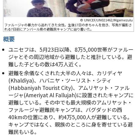
© UNICEF/UN021462/Mgemezulu
ファルージャの暴力から逃れてきた女性。生後17日の赤ちゃんを抱き、写真が撮影さ
れる7日前にアンバール県の避難民キャンプに辿り着いた。
概要
ユニセフは、5月23日以降、8万5,000世帯がファルー
ジャとその周辺地域から避難したと推計している。避
難した子どもの数は4万人近く。
避難を余儀なくされた大半の人々は、カリディヤ
(Khaldiya)、ハバニヤ・ツーリスト・シティ
(Habbaniyah Tourist City)、アムリヤット・ファル
ージャ(Ameriyat Al Fallujah)に設置されたキャンプに
避難している。その中でも最大規模のアムリヤット・
ファルージャ避難民キャンプは、バグダッドの西
40kmの位置にあり、約4万5,000人が避難している。
キャンプではなく、親族のところに身を寄せている避
難民もいる。