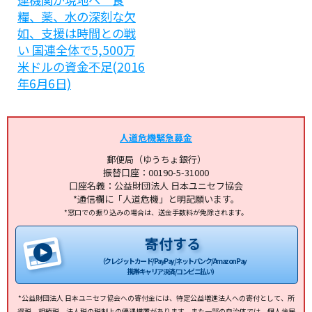
糧、薬、水の深刻な欠
如、支援は時間との戦
い 国連全体で5,500万
米ドルの資金不足(2016
年6月6日)
人道危機緊急募金
郵便局（ゆうちょ銀行）
振替口座：00190-5-31000
口座名義：公益財団法人 日本ユニセフ協会
*通信欄に「人道危機」と明記願います。
*窓口での振り込みの場合は、送金手数料が免除されます。
寄付する
（クレジットカード/PayPay/ネットバンク/Amazon Pay
携帯キャリア決済/コンビニ払い）
*公益財団法人 日本ユニセフ協会への寄付金には、特定公益増進法人への寄付として、所
得税、相続税、法人税の税制上の優遇措置があります。また一部の自治体では、個人住民