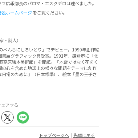
セフ広報部長のパロマ・エスクデロは述べました。
特設ホームページ
をご覧ください。
画家・詩人）
のべんちにしろいとり』でデビュー。1990年創作絵
書展グラフィック賞受賞。1991年、鎌倉市に「北
阿蘇高原絵本美術館」を開館。『地雷ではなく花をく
間の心を含めた地球上の様々な問題をテーマに創作
な日常のために』（日本標準）、絵本『星の王子さ
シェアする
｜
トップページへ
｜
先頭に戻る
｜