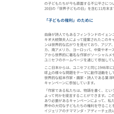
の子どもたちが今も直面する不公平さについ
20日の「世界子どもの日」を含む11月末
「子どもの権利」のために
自身が詩人でもあるフィンランドのイェン
キオ大統領夫人によって提案されたこのキ
ンは世界的な広がりを見せており、アジア
カ、南アメリカ、ヨーロッパ、中東やオー
アから世界的に著名な作家がソーシャルメ
ユニセフのホームページを通じて参加して
ここ日本からは、ユニセフと同じ1946年に
球上の様々な問題をテーマに創作活動をし
世界的な絵本作家・画家・詩人である葉 祥
キャンペーンに参加しています。
「作家である私たちは、物語を書く、とい
よって何かを提言することができます。こ
あり必要があるキャンペーンによって、私
界中の大切な子どもたちの権利を守ること
イジェリアのチママンダ・アディーチェ氏