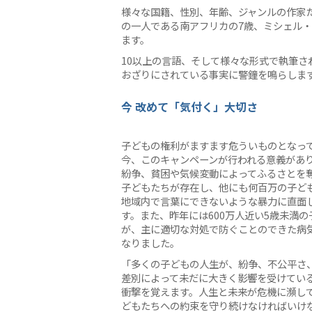
様々な国籍、性別、年齢、ジャンルの作家
の一人である南アフリカの7歳、ミシェル・ンカマ
ます。
10以上の言語、そして様々な形式で執筆さ
おざりにされている事実に警鐘を鳴らしま
今 改めて「気付く」大切さ
子どもの権利がますます危ういものとなっ
今、このキャンペーンが行われる意義があ
紛争、貧困や気候変動によってふるさとを
子どもたちが存在し、他にも何百万の子ど
地域内で言葉にできないような暴力に直面
す。また、昨年には600万人近い5歳未満の
が、主に適切な対処で防ぐことのできた病
なりました。
「多くの子どもの人生が、紛争、不公平さ
差別によって未だに大きく影響を受けてい
衝撃を覚えます。人生と未来が危機に瀕し
どもたちへの約束を守り続けなければいけない、