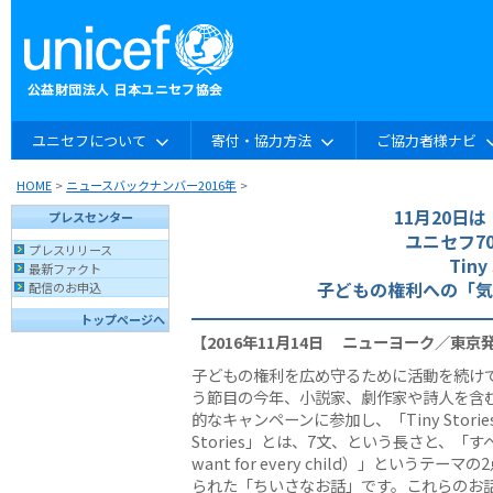
ユニセフについて
寄付・協力方法
ご協力者様ナビ
HOME
>
ニュースバックナンバー2016年
>
11月20日
プレスセンター
ユニセフ7
プレスリリース
Tiny
最新ファクト
子どもの権利への「気
配信のお申込
トップページへ
【2016年11月14日 ニューヨーク／東京
子どもの権利を広め守るために活動を続け
う節目の今年、小説家、劇作家や詩人を含む
的なキャンペーンに参加し、「Tiny Stor
Stories」とは、7文、という長さと、「
want for every child）」とい
られた「ちいさなお話」です。これらのお