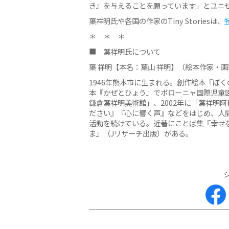
き』を与えることを願っています」とユニ
葉祥明氏や各国の作家のTiny Storiesは、
＊ ＊ ＊
■ 葉祥明氏について
葉 祥明【本名：葉山 祥明】（絵本作家・
1946年熊本市に生まれる。創作絵本『ぼく
本『かぜとひょう』でボローニャ国際児童図
鎌倉葉祥明美術館」、2002年に「葉祥明
ださい』『心に響く声』などをはじめ、人
活動を続けている。近著にことば集『幸せ
ま』（Jリサーチ出版）がある。