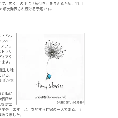
て、広く世の中に「気付き」を与えるため、11月
まで順次発表され続ける予定です。
ニ・ハウ
ャンペー
、アフリ
ストラリ
ディアや
います。
誕生し地
ている、
明氏が本
う活動に
の価値が
© UNICEF/UN035149/
たちは世
を主張します」と、参加する作家の一人である、ナ
は語りました。