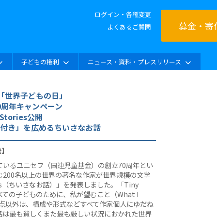
ログイン・各種変更
募金・寄
よくあるご質問
子どもの権利
ニュース・資料・プレスリリース
は「世界子どもの日」
0周年キャンペーン
 Stories公開
付き」を広めるちいさなお話
発】
ているユニセフ（国連児童基金）の創立70周年とい
200名以上の世界の著名な作家が世界規模の文学
ies（ちいさなお話）」を発表しました。「Tiny
すべての子どものために、私が望むこと（What I
うテーマの2点以外は、構成や形式などすべて作家個人にゆだね
話は最も貧しくまた最も厳しい状況におかれた世界