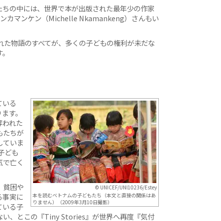
たちの中には、世界で本が出版された最年少の作家
ンケン（Michelle Nkamankeng）さんもい
れた物語のすべてが、多くの子どもの権利が未だな
す。
ている
ります。
奪われた
もたちが
していま
子ども
気で亡く
、貧困や
© UNICEF/UNI10236/Estey
る事実に
本を読むベトナムの子どもたち（本文と直接の関係はあ
りません）（2009年3月10日撮影）
ている子
とこの『Tiny Stories』が世界へ再度『気付