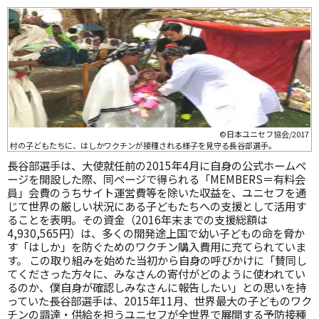
©日本ユニセフ協会/2017
村の子どもたちに、はしかワクチンが接種される様子を見守る長谷部選手。
長谷部選手は、大使就任前の2015年4月に自身の公式ホームペ
ージを開設した際、同ページで得られる「MEMBERS＝有料会
員」会費のうちサイト運営費等を除いた収益を、ユニセフを通
じて世界の厳しい状況にある子どもたちへの支援として活用す
ることを表明。その資金（2016年末までの支援総額は
4,930,565円）は、多くの開発途上国で幼い子どもの命を脅か
す「はしか」を防ぐためのワクチン購入費用に充てられていま
す。 この取り組みを始めた当初から自身の呼びかけに「賛同し
てくださった方々に、みなさんの寄付がどのように使われてい
るのか、僕自身が確認しみなさんに報告したい」との思いを持
っていた長谷部選手は、2015年11月、世界最大の子どものワク
チンの調達・供給を担うユニセフが全世界で展開する予防接種