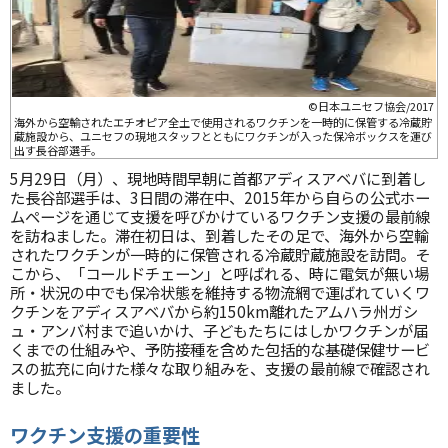
©日本ユニセフ協会/2017
海外から空輸されたエチオピア全土で使用されるワクチンを一時的に保管する冷蔵貯
蔵施設から、ユニセフの現地スタッフとともにワクチンが入った保冷ボックスを運び
出す長谷部選手。
5月29日（月）、現地時間早朝に首都アディスアベバに到着し
た長谷部選手は、3日間の滞在中、2015年から自らの公式ホー
ムページを通じて支援を呼びかけているワクチン支援の最前線
を訪ねました。滞在初日は、到着したその足で、海外から空輸
されたワクチンが一時的に保管される冷蔵貯蔵施設を訪問。そ
こから、「コールドチェーン」と呼ばれる、時に電気が無い場
所・状況の中でも保冷状態を維持する物流網で運ばれていくワ
クチンをアディスアベバから約150km離れたアムハラ州ガシ
ュ・アンバ村まで追いかけ、子どもたちにはしかワクチンが届
くまでの仕組みや、予防接種を含めた包括的な基礎保健サービ
スの拡充に向けた様々な取り組みを、支援の最前線で確認され
ました。
ワクチン支援の重要性