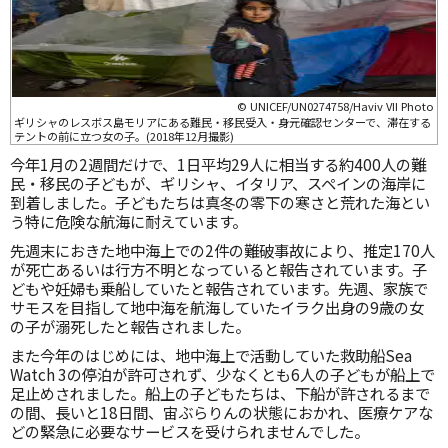
© UNICEF/UN0274758/Haviv VII Photo
ギリシャのレスボス島モリアにある難民・移民受入・身元確認センターで、滞在する
テントの前に立つ女の子。(2018年12月撮影)
今年1月の2週間だけで、1日平均29人に相当する約400人の難
民・移民の子どもが、ギリシャ、イタリア、スペインの海岸に
到着しました。子どもたちは真冬の零下の寒さと荒れた海とい
う特に危険な航海に耐えています。
先週末におきた地中海上での2件の難破事故により、推定170人
が死亡あるいは行方不明となっていると報告されています。子
どもや妊婦も乗船していたと報告されています。先週、家族で
サモスを目指して地中海を航海していたイラク出身の9歳の女
の子が溺死したと報告されました。
また今年のはじめには、地中海上で活動していた救助船Sea
Watch 3の停泊が許可されず、少なくとも6人の子どもが船上で
足止めされました。船上の子どもたちは、下船が許されるまで
の間、長いと18日間、宙ぶらりんの状態におかれ、医療ケアな
どの緊急に必要なサービスを受けられませんでした。