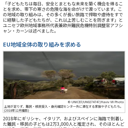
「子どもたちは毎日、安全とまともな未来を築く機会を得るこ
とを求め、零下の寒さの危険な海を命がけで渡っています。こ
の地域の取り組みは、その多くが長い旅路で搾取や虐待をすで
に経験した子どもたちが、これ以上苦しむことを防ぎます」と
ユニセフ欧州地域事務所代表兼欧州難民危機特別調整官アフシ
ャン・カーンは述べました。
EU
地域全体の取り組みを求める
© UNICEF/UN0274747/Haviv VII Photo
土地が足りず、難民・移民受入・身元確認センター外に滞在する家族や子どもたち。
(2018年12月撮影)
2018年にギリシャ、イタリア、およびスペインに海路で到着し
た難民・移民の子どもは2万3,000人と推定され、そのほとんど