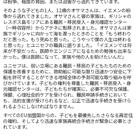
は紛争、極度の貧困、または迫害から逃れてきています。
そのような子どもの1人、12歳のオサマさんは、イエメンの紛
争から逃れてきました。オサマさんと彼の家族は、ギリシャの
レスボス島モリアにある難民・移民受入・身元確認センター
（一時収容所）からアテネに転移されました。オサマさんは家
族でギリシャに向かって海を渡ったときのことを「もう終わり
だと思った。もう死ぬと思った。こうやって僕の人生は終わる
と思った」とユニセフの職員に語りました。「イエメンでは将
来が不安だった。医師やエンジニアになるための勉強も出来な
かった。僕は医師になって、家族や他の人を助けたいんだ」
ユニセフは、弱い立場にある難民・移民の子どもたちのための
保護を改善するために、救助船に可能な限り迅速かつ安全に下
船を許可することができる地域全体の予測可能な取り組みを呼
びかけています。子どもの権利を尊重した難民・移民受入・身
元確認センターは、子どもたちが確実に、必要不可欠な保護、
保健、心理社会的ケアを受けられ、難民申請手続きにおいて
も、法的支援が受けられるなど、公正で迅速な手続きを受けら
れるようにしなければなりません。
すべてのEU加盟国からの、子どもを最優先したさらなる再定住
の確約、そしてより迅速な家族再統合手続きが緊急に必要とさ
れています。