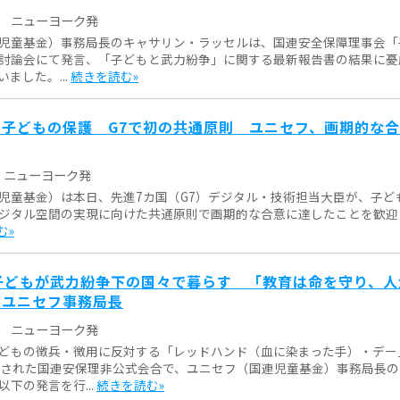
ニューヨーク発
児童基金）事務局長のキャサリン・ラッセルは、国連安全保障理事会「
討論会にて発言、「子どもと武力紛争」に関する最新報告書の結果に憂
ました。...
続きを読む»
子どもの保護 G7で初の共通原則 ユニセフ、画期的な
ニューヨーク発
児童基金）は本日、先進7カ国（G7）デジタル・技術担当大臣が、子ど
ジタル空間の実現に向けた共通原則で画期的な合意に達したことを歓迎
む»
子どもが武力紛争下の国々で暮らす 「教育は命を守り、人
 ユニセフ事務局長
ニューヨーク発
どもの徴兵・徴用に反対する「レッドハンド（血に染まった手）・デー
催された国連安保理非公式会合で、ユニセフ（国連児童基金）事務局長
下の発言を行...
続きを読む»