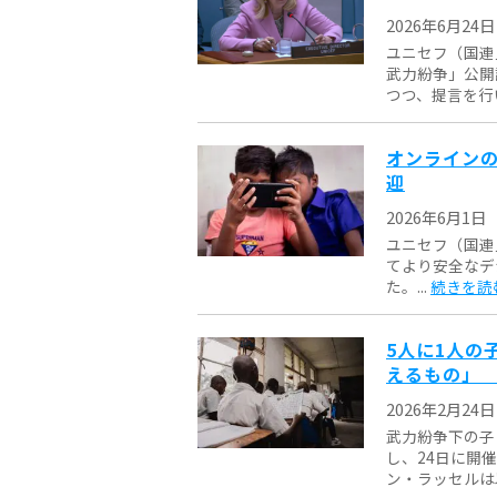
2026年6月24日
ユニセフ（国連
武力紛争」公開
つつ、提言を行い
オンラインの
迎
2026年6月1日
ユニセフ（国連
てより安全なデ
た。...
続きを読
5人に1人の
えるもの」
2026年2月24日
武力紛争下の子
し、24日に開
ン・ラッセルは以