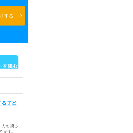
付する
する子ど
一人の甥っ
す。...