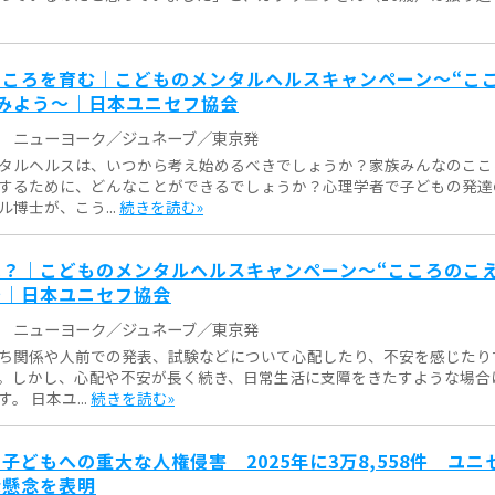
こころを育む｜こどものメンタルヘルスキャンペーン～“こ
みよう～｜日本ユニセフ協会
ニューヨーク／ジュネーブ／東京発
タルヘルスは、いつから考え始めるべきでしょうか？家族みんなのここ
するために、どんなことができるでしょうか？心理学者で子どもの発達
博士が、こう...
続きを読む»
？｜こどものメンタルヘルスキャンペーン～“こころのこえ
～｜日本ユニセフ協会
ニューヨーク／ジュネーブ／東京発
ち関係や人前での発表、試験などについて心配したり、不安を感じたり
。しかし、心配や不安が長く続き、日常生活に支障をきたすような場合
。 日本ユ...
続きを読む»
子どもへの重大な人権侵害 2025年に3万8,558件 ユニ
な懸念を表明