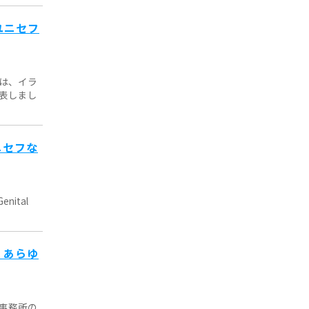
ユニセフ
は、イラ
表しまし
ニセフな
enital
、あらゆ
事務所の