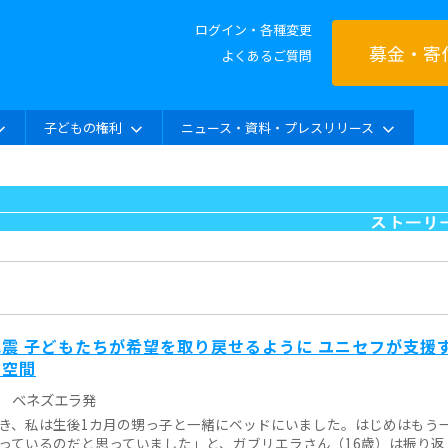
ログイン・各種変更
募金・寄
よくあるご質問
子どもの権利
ニュース・資料・プレスリリース
震 子どもたちが希望を取り戻せるように ユニセフが支援
い空間
ベネズエラ発
き、私は生後1カ月の甥っ子と一緒にベッドにいました。はじめはもう
っているのだと思っていました」と、ガブリエラさん（16歳）は振り返りま