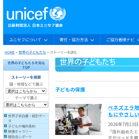
ユニセフについて
寄付・協力方法
ご協力者様ナビ
HOME
>
世界の子どもたち
> ストーリーを読む
世界の子どもたちを知る
TOP
ストーリーを検索
国・地域などで選ぶ
子どもの保護
テーマで選ぶ
ベネズエラ地
もにやさし
世界子供白書・統計デー
タ
2026年7月13日
子どもの権利条約
「揺れ始めたと
映像ギャラリー
報告会レポート
子がベッドを蹴