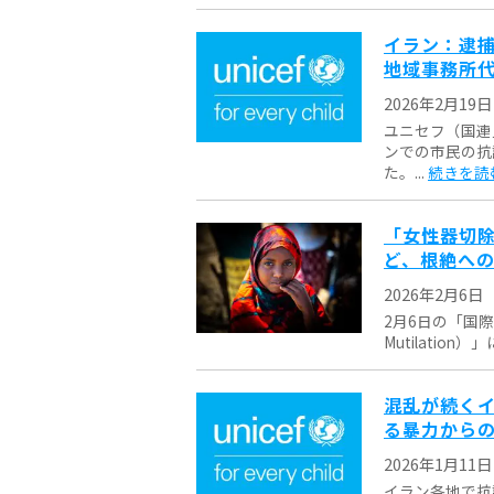
イラン：逮
地域事務所
2026年2月19日
ユニセフ（国連
ンでの市民の抗
た。...
続きを読
「女性器切除
ど、根絶へ
2026年2月6日
2月6日の「国際女性器切
Mutilatio
混乱が続くイ
る暴力から
2026年1月11日
イラン各地で抗