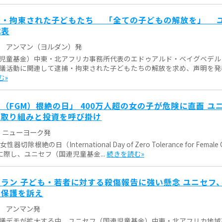
捕・拘束された子どもたち 「全ての子どもの解放を」 
代表
アンマン（ヨルダン）発
児童基金）中東・北アフリカ事務所代表のエドゥアルド・ベイグベデル
議活動に関連して逮捕・拘束された子どもたちの解放を求め、声明を発
む»
（FGM）根絶の日」 400万人超の女の子が危険に直面 ユ
の取り組みと投資を呼び掛け
ニューヨーク発
除根絶の日（International Day of Zero Tolerance for Female G
n）」に際し、ユニセフ（国連児童基金...
続きを読む»
ラン 子ども・若者に対する殺傷報告に強い懸念 ユニセフ
の保護を訴え
アンマン発
議デモが拡大する中、ユニセフ（国連児童基金）中東・北アフリカ地域