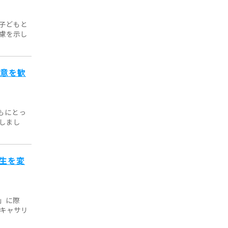
子どもと
慮を示し
合意を歓
もにとっ
しまし
生を変
」に際
のキャサリ