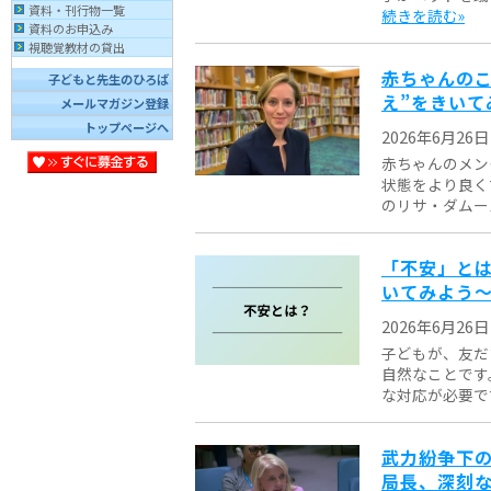
資料・刊行物一覧
続きを読む»
資料のお申込み
視聴覚教材の貸出
赤ちゃんの
子どもと先生のひろば
え”をきいて
メールマガジン登録
トップページへ
2026年6月26日
赤ちゃんのメン
状態をより良く
のリサ・ダムール
「不安」とは
いてみよう
2026年6月26日
子どもが、友だ
自然なことです
な対応が必要です
武力紛争下の
局長、深刻