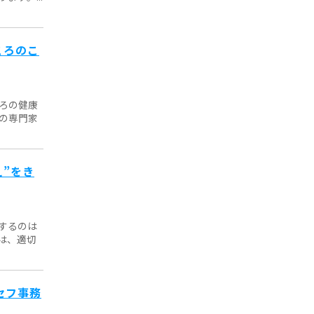
ころのこ
ろの健康
の専門家
”をき
するのは
は、適切
セフ事務