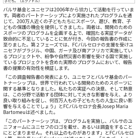
子たち。（エクアドル）
バルサ基金とユニセフは2006年から協力して活動を行っていま
す。両者のパートナーシップにより実施されたプログラムを通
じて、200万人近くの子どもたちにスポーツ、遊び、教育、子
どもの保護の機会を提供してきました。両者は、開発のための
スポーツのプログラムを企画する上で、確固たる実証データが
致命的に不足していることに気が付き、今回の報告書の作成に
至りました。第２フェーズでは、FCバルセロナの支援を受けユ
ニセフがブラジル、中国、ガーナ及び南アフリカで実施してい
るプロジェクトや、紛争や自然災害の影響を受ける国で実施し
ているプロジェクトを含めた実際のプログラムにおいて、報告
書の提案の有効性を検証します。
「この調査報告書の発表により、ユニセフとバルサ基金のパー
トナーシップは、世界で行われている開発のためのスポーツに
関する基準となりました。私たちの実証への決意、そして熱意
は、この分野で活動する団体に対して大きな影響を与え、より
良い取り組みを促し、何百万人もの子どもたちの人生に良い影
響を与えることでしょう」とFCバルセロナ会長Josep Maria
Bartomeuは述べました。
「このパートナーシップは、プログラムを実施し、バルサのユ
ニフォームにユニセフのロゴを載せ、あるいは調査をすること
にとどまりません。それ以上のものがあります」とFCバルセロ