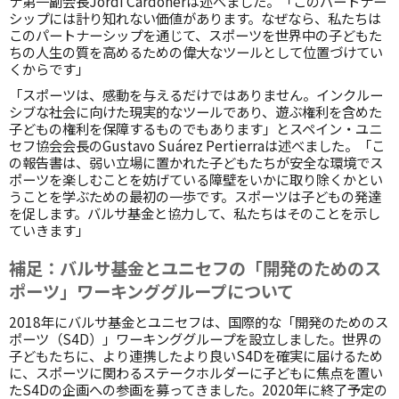
ナ第一副会長Jordi Cardonerは述べました。「このパートナー
シップには計り知れない価値があります。なぜなら、私たちは
このパートナーシップを通じて、スポーツを世界中の子どもた
ちの人生の質を高めるための偉大なツールとして位置づけてい
くからです」
「スポーツは、感動を与えるだけではありません。インクルー
シブな社会に向けた現実的なツールであり、遊ぶ権利を含めた
子どもの権利を保障するものでもあります」とスペイン・ユニ
セフ協会会長のGustavo Suárez Pertierraは述べました。「こ
の報告書は、弱い立場に置かれた子どもたちが安全な環境でス
ポーツを楽しむことを妨げている障壁をいかに取り除くかとい
うことを学ぶための最初の一歩です。スポーツは子どもの発達
を促します。バルサ基金と協力して、私たちはそのことを示し
ていきます」
補足：バルサ基金とユニセフの「開発のためのス
ポーツ」ワーキンググループについて
2018年にバルサ基金とユニセフは、国際的な「開発のためのス
ポーツ（S4D）」ワーキンググループを設立しました。世界の
子どもたちに、より連携したより良いS4Dを確実に届けるため
に、スポーツに関わるステークホルダーに子どもに焦点を置い
たS4Dの企画への参画を募ってきました。2020年に終了予定の