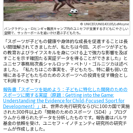
© UNICEF/UN0143105/LeMoyne
バングラデシュ・ロヒンギャ難民キャンプ内のユニセフが支援する子どもにやさしい
空間で、サッカーボールを追いかけ遊ぶ子どもたち。
「スポーツが子どもの健康や身体的な成長を促進することは長
い間理解されてきましたが、私たちは今回、スポーツが子ども
の教育およびライフスキルを身につける上で強力な影響を及ぼ
すことを示す確固たる実証データを得ることができました」と
ユニセフ事務局次長シャルロッテ・ペトリ・ゴルニツカは述べ
ました。「私たちはこの事実を、子どもたち、特に最も弱い立
場にある子どもたちのためのスポーツへの投資を促す機会とし
て利用すべきです」
報告書「スポーツを始めよう：子どもに特化した開発のための
スポーツに関する実証（原題：Getting into the Game:
Understanding the Evidence for Child-Focused Sport for
Development）」
は、世界の先行研究ならびに100カ国で実施
された300件以上の「開発のためのスポーツ（SD4）」プログ
ラムから得られたデータを分析したものです。報告書はバルサ
基金の依頼を受け、ユニセフ・イノチェンティ研究所の研究チ
ームが作成しました。