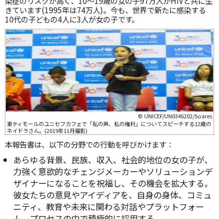
染症のリスクが高く、10〜19歳の女の子97万人がHIVと共に生
きています(1995年は74万人)。今も、世界で新たに感染する
10代の子どもの4人に3人が女の子です。
© UNICEF/UN0346202/Soares
東ティモールのユニセフカフェで「私の声、私の権利」についてスピーチする12歳の
ネイドラさん。(2019年11月撮影)
本報告書は、以下の分野での行動を呼びかけます：
あらゆる背景、民族、収入、社会的地位の女の子が、
力強く意欲的なチェンジメーカーやソリューションデ
ザイナーになることを祝福し、その機会を拡大する。
彼女たちの意見やアイディアを、自身の身体、コミュ
ニティ、教育や未来に関わる対話やプラットフォー
ム、プロセスの中で積極的に採用する。