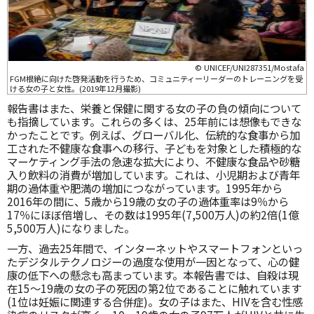
© UNICEF/UNI287351/Mostafa
FGM根絶に向けた啓発活動を行うため、コミュニティーリーダーのトレーニングを受
ける女の子と女性。(2019年12月撮影)
報告書はまた、栄養と保健に関する女の子の負の傾向について
も指摘しています。これらの多くは、25年前には想像もできな
かったことです。例えば、グローバル化、伝統的な食事から加
工された不健康な食事への移行、子どもを対象とした積極的な
マーケティング手法の急速な拡大により、不健康な食品や砂糖
入り飲料の消費が増加しています。これは、小児期および青年
期の過体重や肥満の増加につながっています。1995年から
2016年の間に、5歳から19歳の女の子の過体重率は9％から
17％にほぼ倍増し、その数は1995年(7,500万人)の約2倍(1億
5,500万人)になりました。
一方、過去25年間で、インターネットやスマートフォンといっ
たデジタルテクノロジーの過度な使用が一因となって、心の健
康の低下への懸念も高まっています。本報告書では、自殺は現
在15〜19歳の女の子の死因の第2位であることに触れています
(1位は妊娠に関連する合併症)。女の子はまた、HIVを含む性感