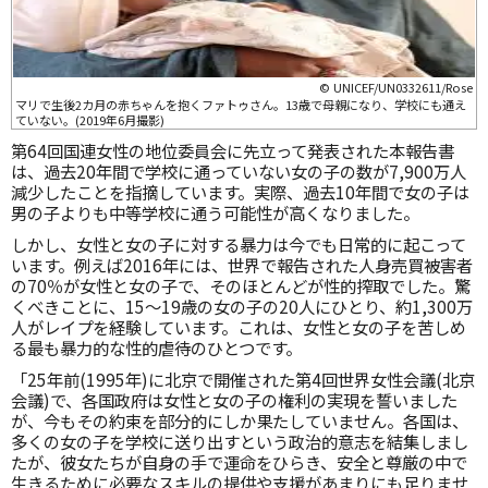
© UNICEF/UN0332611/Rose
マリで生後2カ月の赤ちゃんを抱くファトゥさん。13歳で母親になり、学校にも通え
ていない。(2019年6月撮影)
第64回国連女性の地位委員会に先立って発表された本報告書
は、過去20年間で学校に通っていない女の子の数が7,900万人
減少したことを指摘しています。実際、過去10年間で女の子は
男の子よりも中等学校に通う可能性が高くなりました。
しかし、女性と女の子に対する暴力は今でも日常的に起こって
います。例えば2016年には、世界で報告された人身売買被害者
の70％が女性と女の子で、そのほとんどが性的搾取でした。驚
くべきことに、15〜19歳の女の子の20人にひとり、約1,300万
人がレイプを経験しています。これは、女性と女の子を苦しめ
る最も暴力的な性的虐待のひとつです。
「25年前(1995年)に北京で開催された第4回世界女性会議(北京
会議)で、各国政府は女性と女の子の権利の実現を誓いました
が、今もその約束を部分的にしか果たしていません。各国は、
多くの女の子を学校に送り出すという政治的意志を結集しまし
たが、彼女たちが自身の手で運命をひらき、安全と尊厳の中で
生きるために必要なスキルの提供や支援があまりにも足りませ