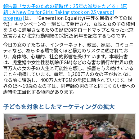
報告書「女の子のための新時代：25年の進歩をたどる」(原
題：A New Era for Girls: Taking stock on 25 years of
progress)
は、「Generation Equality(平等を目指す全ての世
代)」キャンペーンの一環として発行され、女性と女の子の権利
をさらに進展させるための歴史的なロードマップとなった北京
宣言および北京行動綱領の採択25周年を記念するものです。
今日の女の子たちは、インターネット、教室、家庭、コミュニ
ティなど、あらゆる場で驚くほど暴力のリスクに晒されてお
り、身体的、心理的、社会的影響を受けています。本報告書
は、児童婚や女性性器切除(FGM)などの有害な慣行が世界の数
百万人の女の子の人生と可能性を壊し、損害を与え続けている
ことを指摘しています。毎年、1,200万人の女の子がおとなに
なる前に結婚し、400万人がFGMの危険に晒されています。世
界の15〜19歳の女の子は、同年齢の男の子と同じくらい妻への
虐待を正当化する傾向があります。
子どもを対象としたマーケティングの拡大