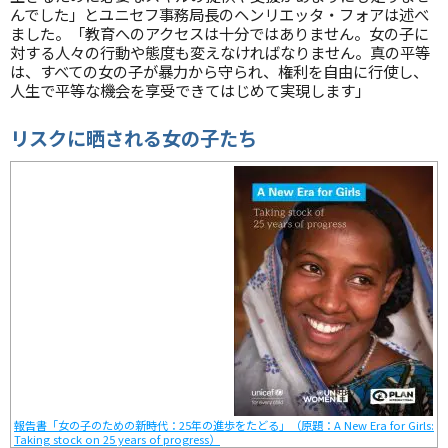
んでした」とユニセフ事務局長のヘンリエッタ・フォアは述べ
ました。「教育へのアクセスは十分ではありません。女の子に
対する人々の行動や態度も変えなければなりません。真の平等
は、すべての女の子が暴力から守られ、権利を自由に行使し、
人生で平等な機会を享受できてはじめて実現します」
リスクに晒される女の子たち
報告書「女の子のための新時代：25年の進歩をたどる」（原題：A New Era for Girls:
Taking stock on 25 years of progress）