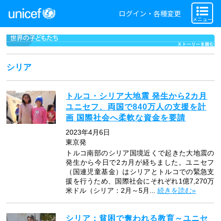
ログイン・各種変更
メニュー
シリア
トルコ・シリア大地震 発生から2カ月
ユニセフ、両国で840万人の支援を計
画 国際社会へ柔軟な資金を要請
2023年4月6日
東京発
トルコ南部のシリア国境近くで起きた大地震の
発生から今日で2カ月が経ちました。ユニセフ
（国連児童基金）はシリアとトルコでの緊急支
援を行うため、国際社会にそれぞれ1億7,270万
米ドル（シリア：2月～5月...
続きを読む»
シリア：貧困で奪われる教育～ユニセ