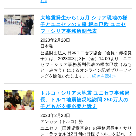
む»
大地震発生から1カ月 シリア現地の様
子とユニセフの支援 根本巳欧 ユニセ
フ・シリア事務所副代表
2023年2月28日
日本発
公益財団法人 日本ユニセフ協会（会長：赤松良
子）は、2023年3月3日（金）14:00より、ユニ
セフ・シリア事務所副代表の根本巳欧（ねも
と・みおう）によるオンライン記者ブリーフィ
ングを開催いたします。...
続きを読む»
トルコ・シリア大地震 ユニセフ事務局
長、トルコ地震被災地訪問 250万人の
子どもが支援必要と訴え
2023年2月28日
アンカラ（トルコ）発
ユニセフ（国連児童基金）の事務局長キャサリ
ン・ラッセルは2日間の日程でトルコを訪れ、2