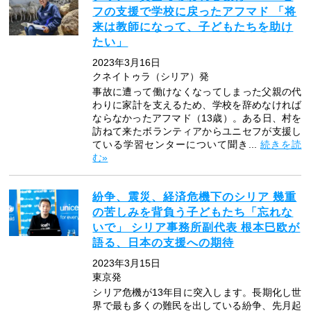
フの支援で学校に戻ったアフマド 「将
来は教師になって、子どもたちを助け
たい」
2023年3月16日
クネイトゥラ（シリア）発
事故に遭って働けなくなってしまった父親の代
わりに家計を支えるため、学校を辞めなければ
ならなかったアフマド（13歳）。ある日、村を
訪ねて来たボランティアからユニセフが支援し
ている学習センターについて聞き...
続きを読
む»
紛争、震災、経済危機下のシリア 幾重
の苦しみを背負う子どもたち「忘れな
いで」 シリア事務所副代表 根本巳欧が
語る、日本の支援への期待
2023年3月15日
東京発
シリア危機が13年目に突入します。長期化し世
界で最も多くの難民を出している紛争、先月起