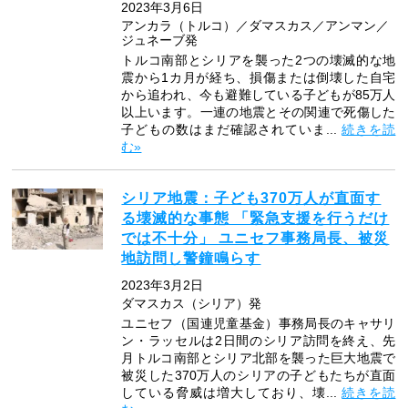
2023年3月6日
アンカラ（トルコ）／ダマスカス／アンマン／
ジュネーブ発
トルコ南部とシリアを襲った2つの壊滅的な地
震から1カ月が経ち、損傷または倒壊した自宅
から追われ、今も避難している子どもが85万人
以上います。一連の地震とその関連で死傷した
子どもの数はまだ確認されていま...
続きを読
む»
シリア地震：子ども370万人が直面す
る壊滅的な事態 「緊急支援を行うだけ
では不十分」 ユニセフ事務局長、被災
地訪問し警鐘鳴らす
2023年3月2日
ダマスカス（シリア）発
ユニセフ（国連児童基金）事務局長のキャサリ
ン・ラッセルは2日間のシリア訪問を終え、先
月トルコ南部とシリア北部を襲った巨大地震で
被災した370万人のシリアの子どもたちが直面
している脅威は増大しており、壊...
続きを読