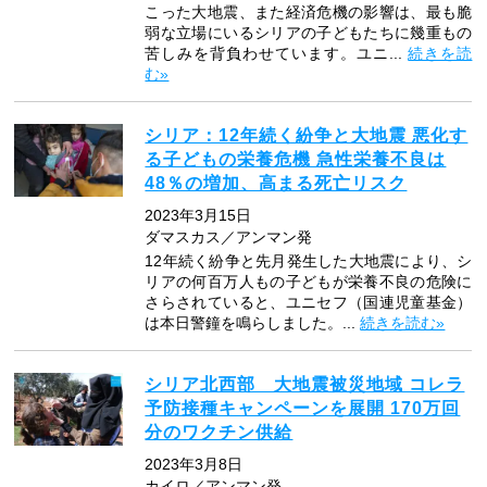
こった大地震、また経済危機の影響は、最も脆
弱な立場にいるシリアの子どもたちに幾重もの
苦しみを背負わせています。ユニ...
続きを読
む»
シリア：12年続く紛争と大地震 悪化す
る子どもの栄養危機 急性栄養不良は
48％の増加、高まる死亡リスク
2023年3月15日
ダマスカス／アンマン発
12年続く紛争と先月発生した大地震により、シ
リアの何百万人もの子どもが栄養不良の危険に
さらされていると、ユニセフ（国連児童基金）
は本日警鐘を鳴らしました。...
続きを読む»
シリア北西部 大地震被災地域 コレラ
予防接種キャンペーンを展開 170万回
分のワクチン供給
2023年3月8日
カイロ／アンマン発