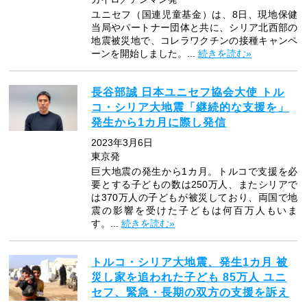
ユニセフ（国連児童基金）は、8日、現地保健
当局やパートナー団体と共に、シリア北西部の
地震被災地で、コレラワクチンの接種キャンペ
ーンを開始しました。...
続きを読む»
長谷部誠 日本ユニセフ協会大使 トル
コ・シリア大地震「継続的な支援を」
発生から1カ月に際し発信
2023年3月6日
東京発
巨大地震の発生から1カ月。トルコで支援を必
要とする子どもの数は250万人、またシリアで
は370万人の子どもが被災しており、両国で地
震の影響を受けた子どもは何百万人もいま
す。...
続きを読む»
トルコ・シリア大地震、発生1カ月 被
災し家を追われた子ども 85万人 ユニ
セフ、緊急・長期の双方の支援を訴え