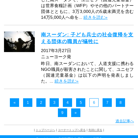
は世界食糧計画（WFP）やその他のパートナー
団体とともに、3万3,000人の5歳未満児を含む
14万5,000人へ命を...
続きを読む»
南スーダン: 子ども兵士の社会復帰を支
える団体の職員が犠牲に
2017年3月27日
ニューヨーク発
昨日、南スーダンにおいて、人道支援に携わる
NGO職員が殺害されたことに関して、ユニセフ
（国連児童基金）は以下の声明を発表しまし
た。...
続きを読む»
«
1
2
3
4
5
6
7
8
9
»
過去記事へ
｜
トップページへ
｜
コーナートップへ戻る
｜
先頭に戻る
｜