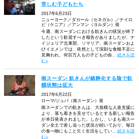
苦しむ子どもたち
2017年6月23日
ニューヨーク／ダカール（セネガル）／ナイロ
ビ（ケニア）／アンマン（ヨルダン）発
今週、南スーダンにおける飢きんの状況が終了
したという歓迎すべき報告がありましたが、ナ
イジェリア北東部、ソマリア、南スーダンおよ
びイエメンでは、依然として深刻な食糧不足に
見舞われ、何百万人もの子どもの命...
続きを読
む»
南スーダン 飢きんが鎮静化する陰で飢
餓状態は拡大
2017年6月22日
ローマ/ジュバ（南スーダン）発
南スーダンでの飢きんは、大規模な人道支援に
より、落ち着きを見せているとする新しい報告
が本日発表されました。しかし、いまも南スー
ダン全土で差し迫った状況が続いており、毎日
の食べ物にもこと欠く生活をしてい...
続きを読
む»