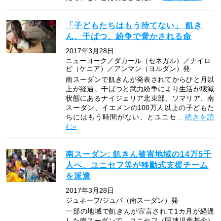
「子どもたちはもう待てない」 飢き
ん、干ばつ、紛争で脅かされる命
2017年3月28日
ニューヨーク／ダカール（セネガル）／ナイロ
ビ（ケニア）／アンマン（ヨルダン）発
南スーダンで飢きんが発表されてからひと月以
上が経過。干ばつと武力紛争により生活が壊滅
状態にあるナイジェリア北東部、ソマリア、南
スーダン、イエメンの100万人以上の子どもた
ちにはもう時間がない、とユニセ...
続きを読
む»
南スーダン: 飢きん被害地域の14万5千
人へ、ユニセフ等が移動式支援チーム
を派遣
2017年3月28日
ジュネーブ/ジュバ（南スーダン）発
一部の地域で飢きんが宣言されて1カ月が経過
した南スーダンで、ユニセフ（国連児童基金）