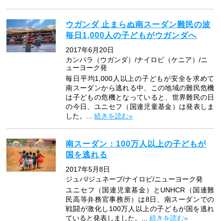
ウガンダ 止まらぬ南スーダン難民の波
毎日1,000人の子どもがウガンダへ
2017年6月20日
カンパラ（ウガンダ）/ナイロビ（ケニア）/ニ
ューヨーク発
毎日平均1,000人以上の子どもが安全を求めて
南スーダンから逃れる中、この地域の難民危機
は子どもの危機となっていると、世界難民の日
の今日、ユニセフ（国連児童基金）は発表しま
した。...
続きを読む»
南スーダン：100万人以上の子どもが
国を逃れる
2017年5月8日
ジュバ/ジュネーブ/ナイロビ/ニューヨーク発
ユニセフ（国連児童基金）とUNHCR（国連難
民高等弁務官事務所）は8日、南スーダンでの
戦闘が激化し100万人以上の子どもが国を逃れ
ていると発表しました。...
続きを読む»