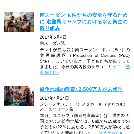
南スーダン 女性たちの安全を守るため
に 避難民キャンプにおける水と衛生の
取り組み
2017年5月4日
南スーダン発
テントが立ち並ぶ南スーダン・ボル（Bor）の
文民保護区（Protection of Civilians (PoC)
Site）。歩いていると、子どもたちが集まって
きました。今日の案内役のサラ（コミュニ...
続
きを読む»
紛争地域の教育: 2,500万人が未就学
2017年4月24日
ンジャメナ（チャド）／ダカール（セネガル）
／ニューヨーク発
本日、ユニセフ（国連児童基金）は、世界22カ
国におよぶ紛争地域では、6歳から15歳までの
子どもの22％にあたる、2,500万人が学校に通
えていないと発表しました。...
続きを読む»