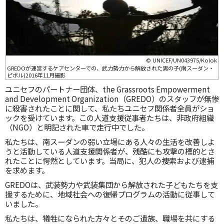
© UNICEF/UN043975/Kolok
GREDOが運営するケアセンターでの、武力勢力から解放された男の子(南スーダン・
ピボル)2016年11月撮影
ユニセフのパートナー団体、the Grassroots Empowerment
and Development Organization（GREDO）のスタッフが無惨
に殺害されたことに関して、私たちユニセフ関係者全員がショ
ックを受けています。この人道支援従事者たちは、非政府組織
（NGO）と明記された車で走行中でした。
私たちは、南スーダンの弱い立場にある人々の生活を改善しよ
うと活動している人道支援関係者が、残酷にも攻撃の標的とさ
れたことに愕然としています。当局に、犯人の捜索および逮捕
を求めます。
GREDOは、武装勢力や武装集団から解放された子どもたちを支
援するために、地域社会への復帰プログラムの活動に従事して
いました。
私たちは、犠牲になられた方々とそのご遺族、職場を共にする