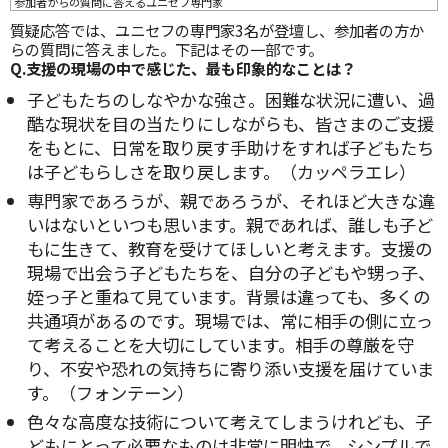
参加者からの質問に答えるユニセフ専門家
質疑応答では、ユニセフの専門家3名が登壇し、参加者の方か
らの質問に答えました。下記はその一部です。
Q.
支援の現場の中で感じた、最も印象的なことは？
子どもたちのしなやかな強さ。困難な状況に遭い、過
酷な現状を目の当たりにしながらも、皆さまのご支援
をもとに、日常を取り戻す手助けをすれば子どもたち
は子どもらしさを取り戻します。（カッペラエレ）
専門家であろうが、親であろうが、それほど大きな違
いはないといつも思います。親であれば、誰しも子ど
もに生きて、教育を受けてほしいと考えます。支援の
現場で出会う子どもたちを、自分の子どもや甥っ子、
姪っ子と重ねて見ています。背景は違っても、多くの
共通項があるのです。現場では、常に相手の側に立っ
て考えることを大切にしています。相手の尊厳を守
り、不安や恐れの気持ちに寄り添い支援を届けていま
す。（フォンテーン）
色々な高度な技術について考えてしまうけれども、子
どもにとって必要なものは非常に明快で、シンプルで