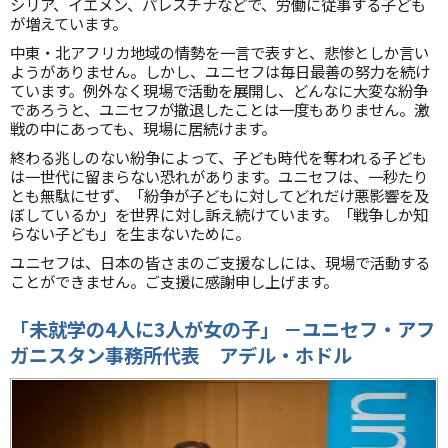
シリア、イエメン、パレスチナなどで、労働に従事する子ども
が増えています。
中東・北アフリカ地域の情勢を一言で表すと、悲惨としか言い
ようがありません。しかし、ユニセフは毎日最善の努力を続け
ています。例外なく現場で活動を展開し、どんなに大変な紛争
であろうと、ユニセフが撤退したことは一度もありません。激
戦の中にあっても、現場に居続けます。
終わる兆しのない紛争によって、子ども時代を奪われる子ども
は一世代に留まらない恐れがあります。ユニセフは、一秒たり
とも無駄にせず、「紛争が子どもに対してどれだけ悪影響を及
ぼしているか」を世界に対し訴え続けています。「戦争しか知
らない子ども」を生まないために。
ユニセフは、日本の皆さまのご支援なしには、現場で活動する
ことができません。ご支援に感謝申し上げます。
「未就学の
4
人に
3
人が女の子」
－
ユニセフ・アフ
ガニスタン事務所代表 アデル・ホドル