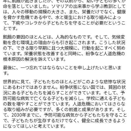
年に飢餓が起きましたが、その以前から、幼い子どもの多くが
命を落としていました。ソマリアの出来事から学ぶ教訓として
は、人々の移動の規模の大きさ、また、栄養だけでなく、健康
を脅かす危機である中で、水と衛生における取り組みによっ
て、下痢やコレラから子どもたちを守ることが必要だというこ
とです。
飢餓の要因のほとんどは、人為的なものです。そして、気候変
動を含む環境上の理由からも引き起こされます。こうした状況
の下、できる限り早期に且つ大規模に、行動を起こすべく努め
ています。栄養状態を改善すると同時に、紛争など人道危機の
根本原因の解決を訴えています。
最後に、一つ忘れてはならないことを申し上げたいと思いま
す。
世界的に見て、子どもたちのほとんどがこのような悲惨な状況
にあるわけではありません。紛争状態にない国では、貧困の状
況にある子どもたちを減らすことができています。そして、予
防可能な病気で亡くなる子どもを減らし、学校に通える子ども
の数を増やすことができています。人道危機においてはさらな
る取り組みが必要ですが、多くの前進と成果があります。そし
て、2030年までに、予防可能な病気から子どもたちを守ること
で、子どもたちが生存するだけでなく、健全に成長できるよう
になってほしいと考えています。