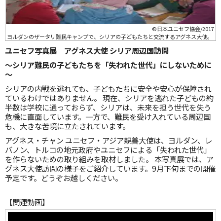
©日本ユニセフ協会/2017
ヨルダンのザータリ難民キャンプで、シリアの子どもたちと交流するアグネス大使。
ユニセフ写真展 アグネス大使 シリア周辺国訪問
～シリア難民の子どもたちを「失われた世代」にしないために
～
シリアの内戦を逃れても、子どもたちに安全や安心が保障され
ているわけではありません。 現在、シリアを逃れた子どもの約
半数は学校に通っておらず、シリアは、未来を担う世代を失う
危機に直面しています。一方で、難民を受け入れている周辺国
も、大きな苦境に立たされています。
アグネス・チャン ユニセフ・アジア親善大使は、ヨルダン、レ
バノン、トルコの地元政府やユニセフによる「失われた世代」
を作らないための取り組みを取材しました。 本写真展では、ア
グネス大使訪問の様子をご紹介しています。9月下旬までの開催
予定です。どうぞお越しください。
【関連動画】