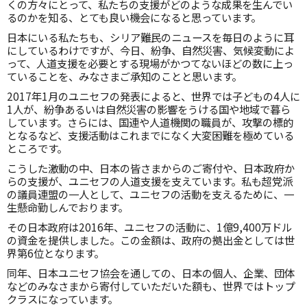
くの方々にとって、私たちの支援がどのような成果を生んでい
るのかを知る、とても良い機会になると思っています。
日本にいる私たちも、シリア難民のニュースを毎日のように耳
にしているわけですが、今日、紛争、自然災害、気候変動によ
って、人道支援を必要とする現場がかつてないほどの数に上っ
ていることを、みなさまご承知のことと思います。
2017年1月のユニセフの発表によると、世界では子どもの4人に
1人が、紛争あるいは自然災害の影響をうける国や地域で暮ら
しています。さらには、国連や人道機関の職員が、攻撃の標的
となるなど、支援活動はこれまでになく大変困難を極めている
ところです。
こうした激動の中、日本の皆さまからのご寄付や、日本政府か
らの支援が、ユニセフの人道支援を支えています。私も超党派
の議員連盟の一人として、
ユニセフの活動を支えるために、一
生懸命勤しんでおります。
その日本政府は2016年、ユニセフの活動に、1億9,400万ドル
の資金を提供しました。この金額は、政府の拠出金としては世
界第6位となります。
同年、日本ユニセフ協会を通しての、日本の個人、企業、団体
などのみなさまから寄付していただいた額も、世界ではトップ
クラスになっています。