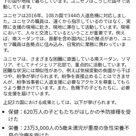
下の国や地域で暮らしています。ユニセフはこうした国々で活
動しています。
ユニセフは2016年、108カ国で344の人道危機に対応しまし
た。ユニセフの職員は、遠くから指示しているのではなく、実
際に支援の現場に赴き、現地に滞在して活動しています。現場
において、人々と交流しているということが重要です。例え
ば、南スーダンでは、首都を含め国内に16の拠点があり、ユニ
セフ職員は各拠点に住み込み、日常的に業務に携わっていま
す。
ユニセフは、さまざまな困難に直面している南スーダン、ソマ
リア、そしてナイジェリア北部で、重点的に活動しています。
困難な状況には類似性があり、例えば気候変動の側面から干ば
つや、紛争が挙げられます。紛争を直接止めることはできませ
んが、紛争当事者に人道支援に必要なアクセスを尊重してもら
うよう働きかけています。また、危機下の子どもたちに、必要
な支援を届けています。
上記3カ国における成果としては、以下が挙げられます。
保健：620万人の子どもたちがはしかの予防接種を受
けた
栄養：23万3,000人の5歳未満児が重度の急性栄養不
良の治療を受けた