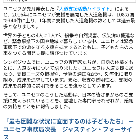
ユニセフが先月発表した『
人道支援活動ハイライト
』による
と、2016年にユニセフが支援を展開した人道危機は、108カ国
で344件に上り、1年間に支援した人道危機の数としては過去最
多となりました。
世界の子どもの4人に1人が、紛争や自然災害、伝染病の蔓延な
ど、緊急事態下の国や地域で暮らしている中、ユニセフは緊急
事態下での命を守る支援を拡大するとともに、子どもたちの未
来をつくる開発支援に結びつけています。
シンポジウムでは、ユニセフの専門家たちが、自身の体験をも
とに、人道支援について語りました。ユニセフは人道支援にあ
たり、支援ニーズの把握や、予算の適正な配分、効率化に取り
組み、成果を追求しています。また、収支の透明性と、支援の
成果を具体的に説明できることを強みとしています。
そして、ユニセフのこうした活動は、日本の皆さまからのご支
援に支えられていることを、登壇した専門家それぞれが、感謝
の気持ちとともに報告しました。
「最も困難な状況に直面するのは子どもたち」 －
ユニセフ事務局次長 ジャスティン・フォーサイ
ス