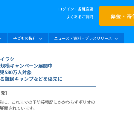
ログイン・各種変更
募金・寄
よくあるご質問
子どもの権利
ニュース・資料・プレスリリース
イラク
大規模キャンペーン展開中
児580万人対象
る難民キャンプなどを優先に
）発】
対象に、これまでの予防接種歴にかかわらずポリオの
が展開されています。