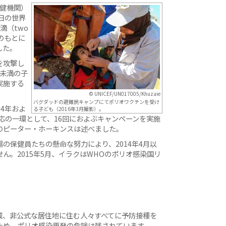
保健機関）
日の世界
滴（two
ガンのもとに
した。
を攻撃し
歳未満の子
実施する
© UNICEF/UN017005/Khuzaie
バグダッドの避難民キャンプにてポリオワクチンを受け
4年およ
る子ども（2016年3月撮影）。
対応の一環として、16回におよぶキャンペーンを実施
のピーター・ホーキンスは述べました。
の保健員たちの懸命な努力により、2014年4月以
ん。2015年5月、イラクはWHOのポリオ感染国リ
域、非公式な居住地に住む人々すべてに予防接種を
ため、ポリオ感染再発の危険は残されています。