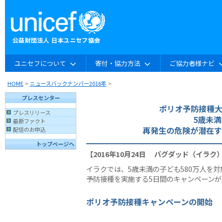
ユニセフについて
寄付・協力方法
ご協力者様ナビ
HOME
>
ニュースバックナンバー2016年
>
プレスセンター
ポリオ予防接種
プレスリリース
5歳未満
最新ファクト
再発生の危険が潜在す
配信のお申込
トップページへ
【2016年10月24日 バグダッド（イラク
イラクでは、5歳未満の子ども580万人を
予防接種を実施する5日間のキャンペーン
ポリオ予防接種キャンペーンの開始