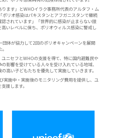
あります」とWHOイラク事務所代表のアルタフ・ム
した。「ポリオ感染はパキスタンとアフガニスタンで継続
確認されています」「世界的に感染が止まらない限
を高いレベルに保ち、ポリオウィルス感染に警戒し
ー団体が協力して2回のポリオキャンペーンを展開
た。
、ユニセフとWHOの支援を得て、特に国内避難民や
争の影響を受けている人々を受け入れている地域、
険の高い子どもたちを優先して実施していきます。
よび実施中・実施後のモニタリング費用を提供し、ユ
を支援します。