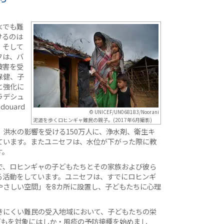
水でも難
けるのは
、そして
フは、バ
被害を受
保健、子
と強化に
ラデシュ
ouard
© UNICEF/UN068183/Noorani
泥道を歩くロヒンギャ難民の親子。(2017年6月撮影)
洪水の影響を受ける150万人に、浄水剤、衛生キ
ています。またユニセフは、水位が下がった際に教
す。
で、ロヒンギャの子どもたちとその家族および彼ら
る活動をしています。ユニセフは、すでにロヒンギ
やさしい空間」を8カ所に設置し、子どもたちに心理
きにくい難民の受入地域において、子どもたちの栄
どもを対象にはしか・風疹の予防接種を始めまし