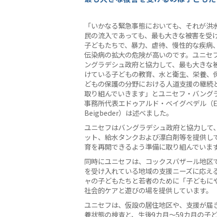
「いかなる緊急事態においても、それが洪
民の流入であっても、最も大きな被害を受
子どもたちで、暴力、虐待、慢性的な疾病
伝染病の拡大の危険が高いのです。ユニセ
ングラデシュ政府と協力して、最も大きな
けている子どもの教育、水と衛生、栄養、
どもの保護の分野における人道支援の継続
取り組んでいきます」とユニセフ・バング
事務所代表エドゥアルド・ベイグベデル（Ed
Beigbeder）は述べました。
ユニセフはバングラデシュ政府と協力して、
ット、給水タンクおよび漂白剤等を提供し
育を再開できるよう準備に取り組んでいま
同時にユニセフは、コックスバザール地区
を受け入れている地域の支援ニーズに応え
ャの子どもたちと若者のために「子どもに
社会的ケアと遊びの場を提供しています。
ユニセフは、仮設の居住地区や、支援が届
養状態の検査と、生後9カ月～59カ月の子