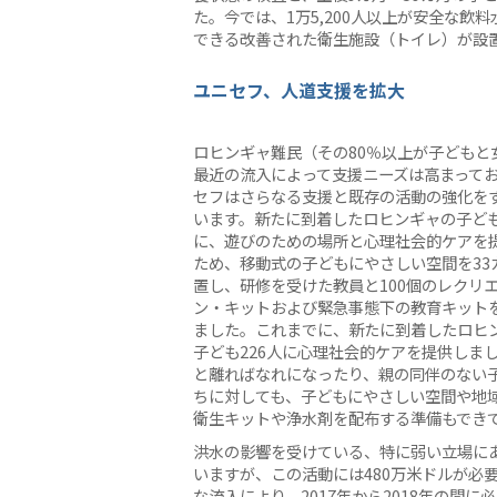
た。今では、1万5,200人以上が安全な飲料
できる改善された衛生施設（トイレ）が設
ユニセフ、人道支援を拡大
ロヒンギャ難民（その80％以上が子どもと
最近の流入によって支援ニーズは高まって
セフはさらなる支援と既存の活動の強化を
います。新たに到着したロヒンギャの子ど
に、遊びのための場所と心理社会的ケアを
ため、移動式の子どもにやさしい空間を33
置し、研修を受けた教員と100個のレクリ
ン・キットおよび緊急事態下の教育キット
ました。これまでに、新たに到着したロヒ
子ども226人に心理社会的ケアを提供しま
と離ればなれになったり、親の同伴のない
ちに対しても、子どもにやさしい空間や地
衛生キットや浄水剤を配布する準備もでき
洪水の影響を受けている、特に弱い立場に
いますが、この活動には480万米ドルが必
な流入により、2017年から2018年の間