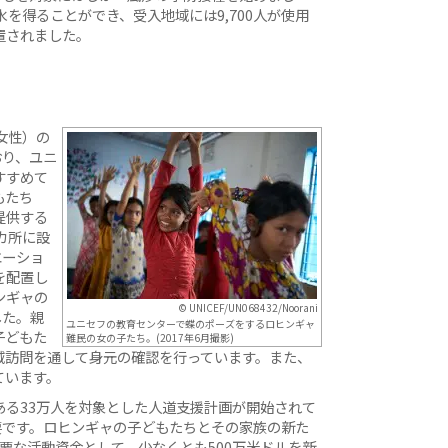
水を得ることができ、受入地域には9,700人が使用
置されました。
女性）の
おり、ユニ
すすめて
もたち
提供する
カ所に設
エーショ
を配置し
ンギャの
© UNICEF/UN068432/Noorani
した。親
ユニセフの教育センターで蝶のポーズをするロヒンギャ
子どもた
難民の女の子たち。(2017年6月撮影)
域訪問を通して身元の確認を行っています。また、
ています。
ある33万人を対象とした人道支援計画が開始されて
要です。ロヒンギャの子どもたちとその家族の新た
に必要な活動資金として、少なくとも500万米ドルを新