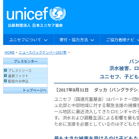
ユニセフについて
寄付・協力方法
ご協力者様ナビ
HOME
>
ニュースバックナンバー2017年
>
バン
プレスセンター
洪水被害、ロ
プレスリリース
ユニセフ、子ど
最新ファクト
配信のお申込
【2017年8月31日 ダッカ（バングラデ
トップページへ
ユニセフ（国連児童基金）はパートナー団
ュ北部と中部地域に対する緊急支援の規模
ール地区に最近流入してきたロヒンギャの
す。洪水および避難生活による影響を最も
ために支援を必要としているのは子どもた
最も大きな被害を受けるのは子どもた