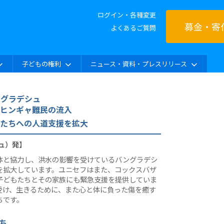
ログイン・各種変更
募金・寄
よくあるご質問
子どもの権利
ニュース・資料・プレスリリース
グラデシュ
ヒンギャ難民の流入
もたちへの人道支援を拡大
シュ）発】
体と協力し、洪水の影響を受けているバングラデシ
を拡大しています。ユニセフはまた、コックスバザ
子どもたちとその家族にも緊急支援を提供していま
受け、生きるために、また心と体に負った傷を癒す
ちです。
ち