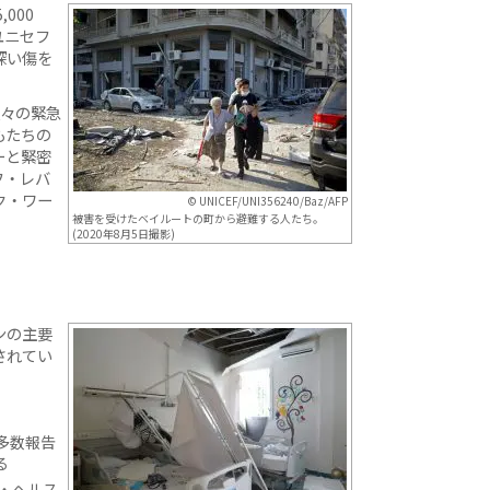
000
ユニセフ
深い傷を
人々の緊急
もたちの
ーと緊密
フ・レバ
ク・ワー
© UNICEF/UNI356240/Baz/AFP
被害を受けたベイルートの町から避難する人たち。
(2020年8月5日撮影)
ンの主要
されてい
多数報告
る
・ヘルス