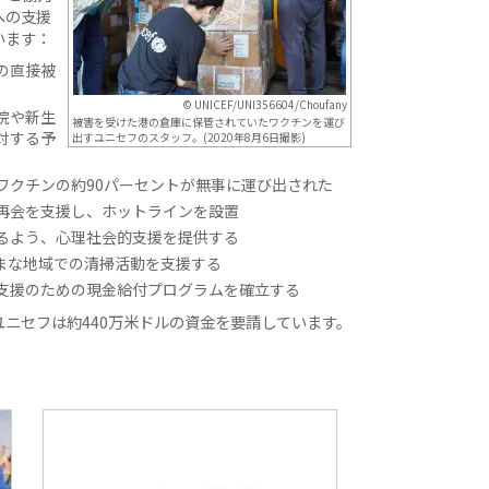
への支援
います：
の直接被
© UNICEF/UNI356604/Choufany
院や新生
被害を受けた港の倉庫に保管されていたワクチンを運び
対する予
出すユニセフのスタッフ。(2020年8月6日撮影)
ワクチンの約90パーセントが無事に運び出された
再会を支援し、ホットラインを設置
るよう、心理社会的支援を提供する
まな地域での清掃活動を支援する
支援のための現金給付プログラムを確立する
ニセフは約440万米ドルの資金を要請しています。