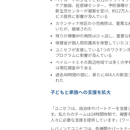
ケア施設、妊産婦センター、予防接種セ
新生児センターが被害を受け、約12万人
ビス提供に影響が及んでいる
カランティナ地区の小児病院は、重篤な
いたが、破壊された
残りの稼働中の病院はひっ迫し、重要な
保健省が個人用防護具を保管していたコ
ユニセフが支援している7つのワクチン
プログラムに影響が及んでいる
ベイルートとその周辺地域では多くの学
は現在調査中である
過去48時間の間に、新たに464人の新型コ
れた
子どもと家族への支援を拡大
「ユニセフは、自治体やパートナーを支援
す。私たちのチームは24時間体制で、被害
人々に必要な支援を提供しています」(ワー
レバノンでユニセフは、各機関やパートナ