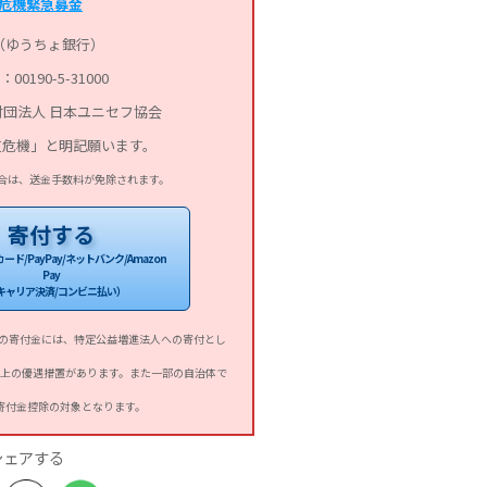
危機緊急募金
（ゆうちょ銀行）
0190-5-31000
団法人 日本ユニセフ協会
道危機」と明記願います。
合は、送金手数料が免除されます。
寄付する
ド/PayPay/ネットバンク/Amazon
Pay
キャリア決済/コンビニ払い）
への寄付金には、特定公益増進法人への寄付とし
上の優遇措置があります。また一部の自治体で
寄付金控除の対象となります。
シェアする