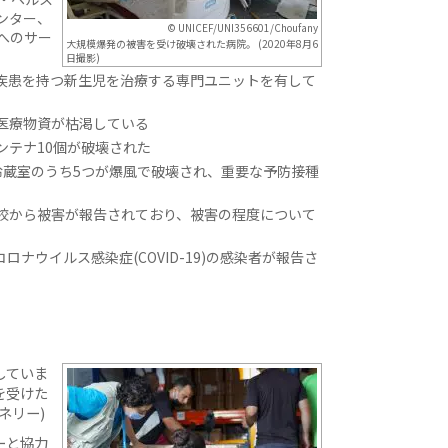
ンター、
© UNICEF/UNI356601/Choufany
へのサー
大規模爆発の被害を受け破壊された病院。 (2020年8月6
日撮影)
疾患を持つ新生児を治療する専門ユニットを有して
医療物資が枯渇している
ンテナ10個が破壊された
冷蔵室のうち5つが爆風で破壊され、重要な予防接種
校から被害が報告されており、被害の程度について
ロナウイルス感染症(COVID-19)の感染者が報告さ
していま
を受けた
ネリー)
ーと協力