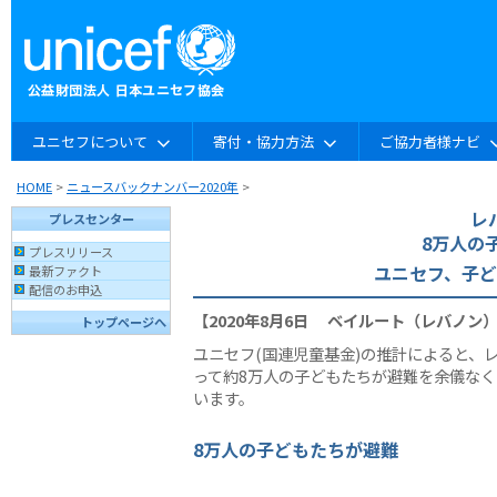
ユニセフについて
寄付・協力方法
ご協力者様ナビ
HOME
>
ニュースバックナンバー2020年
>
レ
プレスセンター
8万人の
プレスリリース
ユニセフ、子
最新ファクト
配信のお申込
【2020年8月6日 ベイルート（レバノン
トップページへ
ユニセフ(国連児童基金)の推計によると、
って約8万人の子どもたちが避難を余儀な
います。
8
万人の子どもたちが避難