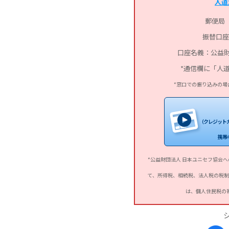
人道
郵便局
振替口座：0
口座名義：公益財
*通信欄に「人
*窓口での振り込みの場
（クレジットカー
携帯
*公益財団法人 日本ユニセフ協会
て、所得税、相続税、法人税の税制
は、個人住民税の