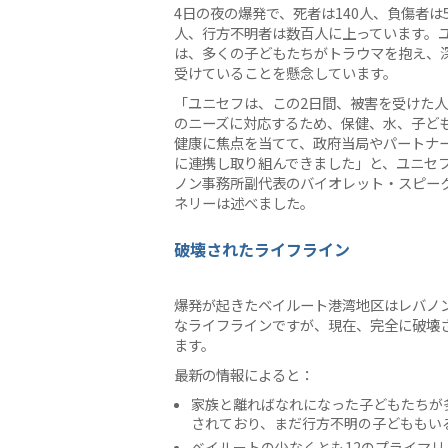
4日の夜の爆発で、死者は140人、負傷者は5,
人、行方不明者は数百人に上っています。
は、多くの子どもたちがトラウマを抱え、
受けていることを懸念しています。
「ユニセフは、この2日間、被害を受けた
のニーズに対応するため、保健、水、子ど
健康に焦点を当てて、政府当局やパートナ
に連携し取り組んできました」と、ユニセ
ノン事務所副代表のバイオレット・スピー
ネリーは述べました。
破壊されたライフライン
爆発が起きたベイルート港湾地区はレバノ
なライフラインですが、現在、完全に破壊
ます。
最新の情報によると：
家族と離ればなれになった子どもたちが
されており、まだ行方不明の子どももい
ベイルートの少なくとも12のプライマリ