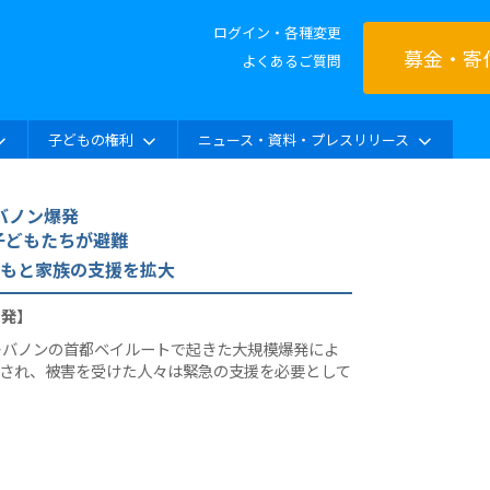
ログイン・各種変更
募金・寄
よくあるご質問
子どもの権利
ニュース・資料・プレスリリース
バノン爆発
子どもたちが避難
どもと家族の支援を拡大
）発】
レバノンの首都ベイルートで起きた大規模爆発によ
くされ、被害を受けた人々は緊急の支援を必要として