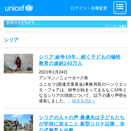
ログイン・各種変更
メニュー
シリア
シリア 紛争10年、続く子どもの犠牲
教育の途絶240万人
2021年1月24日
アンマン／ニューヨーク発
ユニセフ(国連児童基金)事務局長のヘンリエッ
タ・フォアは、紛争が始まってまもなく10年と
なるシリアの現状について、以下の通り声明を
発表しました。...
続きを読む»
シリアの人々の声 最優先は子どもたち
が学校に戻ること 新型コロナ以降、非
公式教育も中断