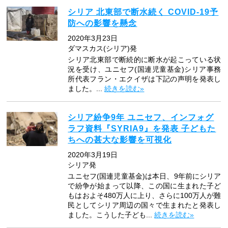
シリア 北東部で断水続く COVID-19予
防への影響を懸念
2020年3月23日
ダマスカス(シリア)発
シリア北東部で断続的に断水が起こっている状
況を受け、ユニセフ(国連児童基金)シリア事務
所代表フラン・エクイザは下記の声明を発表し
ました。...
続きを読む»
シリア紛争9年 ユニセフ、インフォグ
ラフ資料『SYRIA9』を発表 子どもた
ちへの甚大な影響を可視化
2020年3月19日
シリア発
ユニセフ(国連児童基金)は本日、9年前にシリア
で紛争が始まって以降、この国に生まれた子ど
もはおよそ480万人に上り、さらに100万人が難
民としてシリア周辺の国々で生まれたと発表し
ました。こうした子ども...
続きを読む»