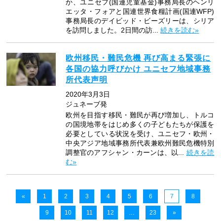
か、ユニセフ(国連児童基金)事務局長のヘンリ
エッタ・フォアと国連世界食糧計画(国連WFP)
事務局長のデイビッド・ビーズリーは、シリア
を訪問しました。2日間の訪...
続きを読む»
欧州移民・難民危機 再び高まる緊張に
各国の協力呼びかけ ユニセフ地域事務
所代表声明
2020年3月3日
ジュネーブ発
欧州を目指す移民・難民が再び増加し、トルコ
の国境地帯をはじめ多くの子どもたちが保護を
必要としている状況を受け、ユニセフ・欧州・
中央アジア地域事務所代表兼欧州難民危機特別
調整官のアフシャン・カーンは、以...
続きを読
む»
«
1
2
3
4
5
6
7
8
9
10
11
12
…
23
»