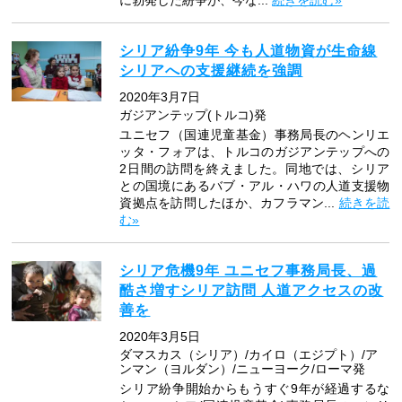
に勃発した紛争が、今な...
続きを読む»
シリア紛争9年 今も人道物資が生命線
シリアへの支援継続を強調
2020年3月7日
ガジアンテップ(トルコ)発
ユニセフ（国連児童基金）事務局長のヘンリエ
ッタ・フォアは、トルコのガジアンテップへの
2日間の訪問を終えました。同地では、シリア
との国境にあるバブ・アル・ハワの人道支援物
資拠点を訪問したほか、カフラマン...
続きを読
む»
シリア危機9年 ユニセフ事務局長、過
酷さ増すシリア訪問 人道アクセスの改
善を
2020年3月5日
ダマスカス（シリア）/カイロ（エジプト）/ア
ンマン（ヨルダン）/ニューヨーク/ローマ発
シリア紛争開始からもうすぐ9年が経過するな