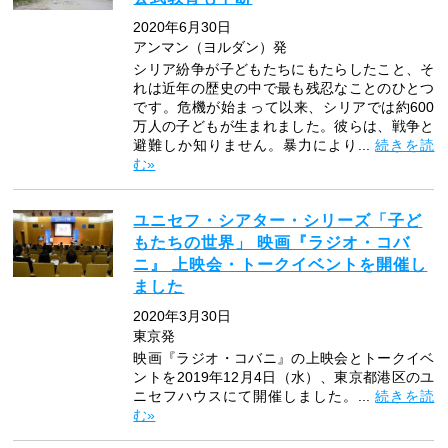
2020年6月30日
アンマン（ヨルダン）発
シリア紛争が子どもたちにもたらしたこと、そ
れは近年の歴史の中で最も残忍なことのひとつ
です。危機が始まって以来、シリアでは約600
万人の子どもが生まれました。彼らは、戦争と
避難しか知りません。暴力により...
続きを読
む»
ユニセフ・シアター・シリーズ「子ど
もたちの世界」 映画『ラジオ・コバ
ニ』 上映会・トークイベントを開催し
ました
2020年3月30日
東京発
映画『ラジオ・コバニ』の上映会とトークイベ
ントを2019年12月4日（水）、東京都港区のユ
ニセフハウスにて開催しました。...
続きを読
む»