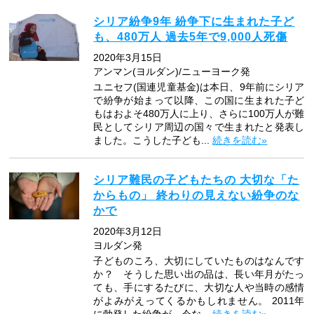
シリア紛争9年 紛争下に生まれた子ど
も、480万人 過去5年で9,000人死傷
2020年3月15日
アンマン(ヨルダン)/ニューヨーク発
ユニセフ(国連児童基金)は本日、9年前にシリア
で紛争が始まって以降、この国に生まれた子ど
もはおよそ480万人に上り、さらに100万人が難
民としてシリア周辺の国々で生まれたと発表し
ました。こうした子ども...
続きを読む»
シリア難民の子どもたちの 大切な「た
からもの」 終わりの見えない紛争のな
かで
2020年3月12日
ヨルダン発
子どものころ、大切にしていたものはなんです
か？ そうした思い出の品は、長い年月がたっ
ても、手にするたびに、大切な人や当時の感情
がよみがえってくるかもしれません。 2011年