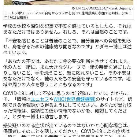
© UNICEF/UNI322154// Frank Dejongh
コートジボワール・マンの自宅からラジオを使って遠隔授業に参加する姉妹。(2020
年4月17日撮影)
学校の休校や深刻な記事で不安を感じているとしたら、それは
あなただけではありません。むしろ、それは当然のことです。
「不安を感じることは普通のことで、自分自身への脅威を知ら
せ、身を守るための健康的な働きなのです」とダモー博士は述
べています。
「あなたの不安は、あなたに今必要な判断をさせてくれます。
他の人と一緒に、また大きなグループで一緒の時間を過ごした
りしないこと、手を洗うこと、顔に触れないこと。その不安は
あなただけでなく、他の人たちの安全も守っているのです。地
域や周りの人々を思うことにもなるのです」
COVID-19に対して不安に思うのは当然のことです。だからこ
そ、「情報は
ユニセフ
や
WHO(世界保健機関)
のサイトなど、信
頼できる情報源から得るようにしてください。あなたが受け取
った情報は、信頼性の低い情報でないかを、確認してくださ
い」とダモー博士は助言します。
感染疑いのある症状が出ているのではないかと心配な場合は、
保護者にそのことを話してください。COVID-19による症状は
一般に、特に子どもや若者にとっては軽症であること、また、