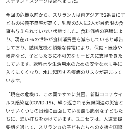
スチャン・スクーグは述べました。
今回の危機以前から、スリランカは南アジアで2番目に子
どもの栄養不良率が高く、乳児の5人に2人が最低限の食
事も与えられていない状態でした。食料価格の高騰によ
り、現在70％の世帯が食料消費量を減らしていると報告
しており、燃料危機と頻繁な停電により、保健・医療や
教育など、子どもたちに不可欠なサービスに支障をきた
しています。飲料水や生活用水のための安全な水も手に
入りにくくなり、水に起因する疾病のリスクが高まって
います。
「現在の危機は、この国ですでに貧困、新型コロナウイ
ルス感染症(COVID-19)、繰り返される気候関連の災害と
いういくつもの困難に直面している最も脆弱な子どもた
ちに、追い打ちをかけています。ユニセフは、人道支援
要請を通じて、スリランカの子どもたちへの支援を国際