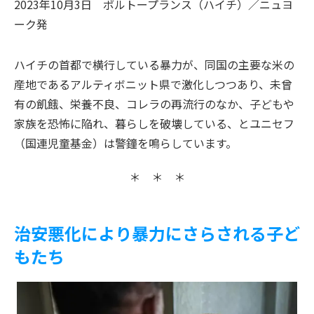
2023年10月3日
ポルトープランス（ハイチ）／ニュヨ
ーク
発
ハイチの首都で横行している暴力が、同国の主要な米の
産地であるアルティボニット県で激化しつつあり、未曾
有の飢餓、栄養不良、コレラの再流行のなか、子どもや
家族を恐怖に陥れ、暮らしを破壊している、とユニセフ
（国連児童基金）は警鐘を鳴らしています。
＊ ＊ ＊
治安悪化により暴力にさらされる子ど
もたち