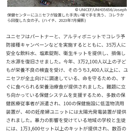
© UNICEF/UNI435656/Joseph
保健センターにユニセフが設置した手洗い場で手を洗う、コレラか
ら回復した女の子。(ハイチ、2023年7月撮影)
ユニセフはパートナーと、アルティボニットでコレラ予
防接種キャンペーンなどを実施するとともに、35万人に
安全な飲料水、塩素錠剤、衛生キットを提供し、損傷し
た水源を復旧させました。今年、3万2,100人以上の子ど
もが栄養不良の検査を受け、そのうち3,400人以上に、ユ
ニセフが全土向けに調達している、命を守るための、す
ぐに食べられる栄養治療食が提供されました。難題に立
ち向かっている保健システムを支援するため、多数の保
健医療従事者が派遣され、100の保健施設に低温物流用
装置が、40の妊産婦ユニットには太陽光発電装置が提供
されました。暴力の影響を受けている地域の学校と生徒
には、1万3,600セット以上のキットが提供され、数百の