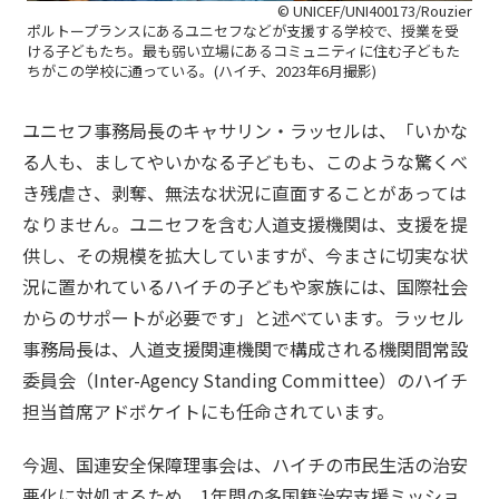
© UNICEF/UNI400173/Rouzier
ポルトープランスにあるユニセフなどが支援する学校で、授業を受
ける子どもたち。最も弱い立場にあるコミュニティに住む子どもた
ちがこの学校に通っている。(ハイチ、2023年6月撮影)
ユニセフ事務局長のキャサリン・ラッセルは、「いかな
る人も、ましてやいかなる子どもも、このような驚くべ
き残虐さ、剥奪、無法な状況に直面することがあっては
なりません。ユニセフを含む人道支援機関は、支援を提
供し、その規模を拡大していますが、今まさに切実な状
況に置かれているハイチの子どもや家族には、国際社会
からのサポートが必要です」と述べています。ラッセル
事務局長は、人道支援関連機関で構成される機関間常設
委員会（Inter-Agency Standing Committee）のハイチ
担当首席アドボケイトにも任命されています。
今週、国連安全保障理事会は、ハイチの市民生活の治安
悪化に対処するため、1年間の多国籍治安支援ミッショ