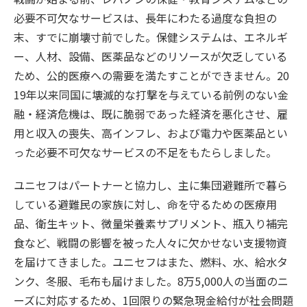
必要不可欠なサービスは、長年にわたる過度な負担の
末、すでに崩壊寸前でした。保健システムは、エネルギ
ー、人材、設備、医薬品などのリソースが欠乏している
ため、公的医療への需要を満たすことができません。20
19年以来同国に壊滅的な打撃を与えている前例のない金
融・経済危機は、既に脆弱であった経済を悪化させ、雇
用と収入の喪失、高インフレ、および電力や医薬品とい
った必要不可欠なサービスの不足をもたらしました。
ユニセフはパートナーと協力し、主に集団避難所で暮ら
している避難民の家族に対し、命を守るための医療用
品、衛生キット、微量栄養素サプリメント、瓶入り補完
食など、戦闘の影響を被った人々に欠かせない支援物資
を届けてきました。ユニセフはまた、燃料、水、給水タ
ンク、冬服、毛布も届けました。8万5,000人の当面のニ
ーズに対応するため、1回限りの緊急現金給付が社会問題