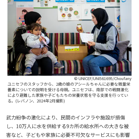
© UNICEF/UNI561695/Choufany
ユニセフのスタッフから、2歳の娘のアシールちゃんに必要な微量栄
養素についての説明を受ける母親。ユニセフは、南部での戦闘激化
により避難した家族や子どもたちの栄養状態を守る支援を行ってい
る。(レバノン、2024年2月撮影)
武力紛争の激化により、民間のインフラや施設が損傷
し、10万人に水を供給する9カ所の給水所への大きな被
害など、子どもや家族に必要不可欠なサービスにも影響